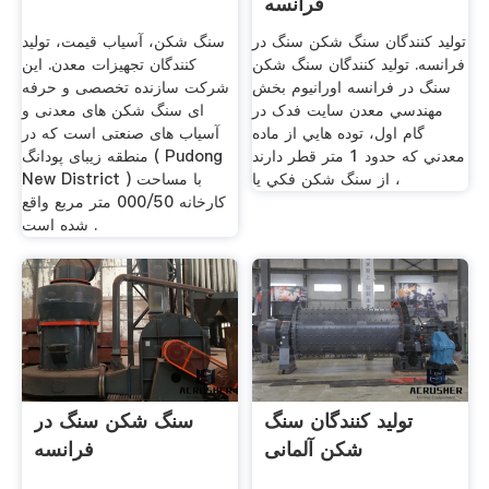
فرانسه
تولید کنندگان سنگ شکن سنگ در
سنگ شکن، آسیاب قیمت، تولید
فرانسه. تولید کنندگان سنگ شکن
کنندگان تجهیزات معدن. این
سنگ در فرانسه اورانيوم بخش
شرکت سازنده تخصصی و حرفه
مهندسي معدن سايت فدک در
ای سنگ شکن های معدنی و
گام اول، توده هايي از ماده
آسیاب های صنعتی است که در
معدني که حدود 1 متر قطر دارند
منطقه زیبای پودانگ ( Pudong
، از سنگ شکن فکي يا
New District ) با مساحت
کارخانه 000/50 متر مربع واقع
شده است .
تولید کنندگان سنگ
سنگ شکن سنگ در
شکن آلمانی
فرانسه