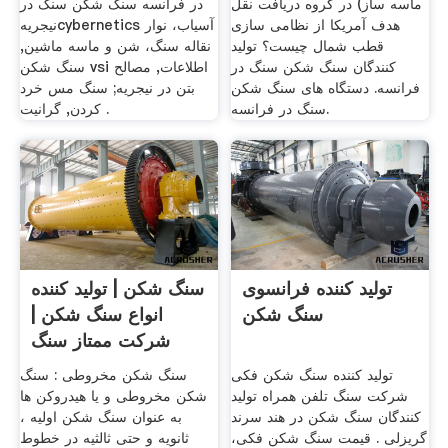
ماسه ساز) در گروه دریافت نقل
در فرانسه سنگ شکن سنگ در
هدف آمریکا از نظامی سازی
نیجریهcybernetics آسیاب، نوار
قطب شمال چیست؟ تولید
نقاله سنگ، شن و ماسه ماشین,
کنندگان سنگ شکن سنگ در
سنگ شکن vsi اطلاعات, مصالح
فرانسه. دستگاه های سنگ شکن
بتن در نیجریه; سنگ مس خرد
سنگ در فرانسه.
کردن, گرانیت .
تولید کننده فرانسوی
سنگ شکن | تولید کننده
سنگ شکن
انواع سنگ شکن |
شرکت ممتاز سنگ
شکن
تولید کننده سنگ شکن فکی
سنگ شکن مخروطی : سنگ
شرکت سنگ تلفن همراه تولید
شکن مخروطی و یا هیدروکن ها
کنندگان سنگ شکن در هند سرند
به عنوان سنگ شکن اولیه ،
گریزلی . قیمت سنگ شکن فکی،
ثانویه و حتی ثالثیه در خطوط