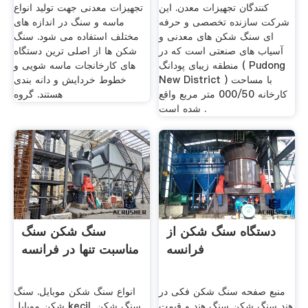
کنندگان تجهیزات معدن. این
تجهیزات معدنی جهت تولید انواع
شرکت سازنده تخصصی و حرفه
ماسه و سنگ در اندازه های
ای سنگ شکن های معدنی و
مختلف استفاده می شود. سنگ
آسیاب های صنعتی است که در
شکن ها از اصلی ترین دستگاه
منطقه زیبای پودانگ ( Pudong
های کارخانجات ماسه شویی و
New District ) با مساحت
خطوط خردایش و دانه بندی
کارخانه 000/50 متر مربع واقع
هستند. گروه
شده است .
دستگاه سنگ شکن از
سنگ شکن سنگ
فرانسه
مناسبت تنها در فرانسه
منبع صفحه سنگ شکن فکی در
انواع سنگ شکن موبایل. سنگ
هند سنگ شکن سنگ هند و قیمت
شکن موبایل kecil. سنگ شکن