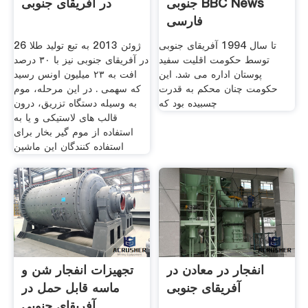
جنوبی BBC News
در آفریقای جنوبی
فارسی
تا سال 1994 آفریقای جنوبی
26 ژوئن 2013 به تبع تولید طلا
توسط حکومت اقلیت سفید
در آفریقای جنوبی نیز با ۳۰ درصد
پوستان اداره می شد. این
افت به ۲۳ میلیون اونس رسید
حکومت چنان محکم به قدرت
که سهمی . در این مرحله، موم
چسبیده بود که
به وسیله دستگاه تزریق، درون
قالب های لاستیکی و یا به
استفاده از موم گیر بخار برای
استفاده کنندگان این ماشین
انفجار در معادن در
تجهیزات انفجار شن و
آفریقای جنوبی
ماسه قابل حمل در
آفریقای جنوبی