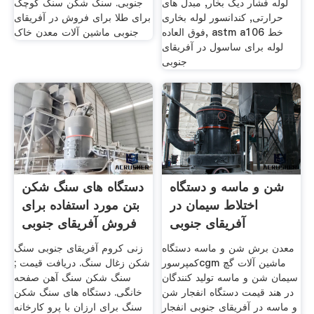
لوله فشار دیگ بخار, مبدل های
جنوبی. سنگ شکن سنگ کوچک
حرارتی, کندانسور لوله بخاری
برای طلا برای فروش در آفریقای
فوق العاده, astm a106 خط
جنوبی ماشین آلات معدن خاک
لوله برای ساسول در آفریقای
جنوبی
شن و ماسه و دستگاه
دستگاه های سنگ شکن
اختلاط سیمان در
بتن مورد استفاده برای
آفریقای جنوبی
فروش آفریقای جنوبی
معدن برش شن و ماسه دستگاه
زنی کروم آفریقای جنوبی سنگ
کمپرسورcgm ماشین آلات گچ
شکن زغال سنگ. دریافت قیمت ;
سیمان شن و ماسه تولید کنندگان
سنگ شکن سنگ آهن صفحه
در هند قیمت دستگاه انفجار شن
خانگی. دستگاه های سنگ شکن
و ماسه در آفریقای جنوبی انفجار
سنگ برای ارزان با پرو کارخانه