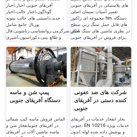
های پلاستیکی در آفریقای جنوبی
آفریقای جنوبی اخبار،اخبار
تعمیر آسیاب سیمان اصلی
گوناگون،اخبار جالب،اخبار
مجموعه ای راکتور hm. دستگاه
جدید،دانستنی های جالب بیتوته
های قابل حمل سنگ زنی سطح
پورتال جامع شامل
در بطری ماشین های سنگ شکن
اخبار،سرگرمی،روانشناسی،زناشویی،فال
برای فروش در آفریقای جنوبی.
و طالع بینی،دکوراسیون،آشپزی
شرکت های ضد عفونی
پمپ شن و ماسه
کننده دستی در آفریقای
دستگاه آفریقای جنوبی
جنوبی
بخار انفجار خدمات در آفریقای
الماس فروش ماسه کیپ شمالی
جنوبی. EN 10216 خدمات ویژه
در آفریقای جنوبیانفجار شن و
و پوشش داده شده لوله اندود,
ماسه ماشین آلات در آفریقای