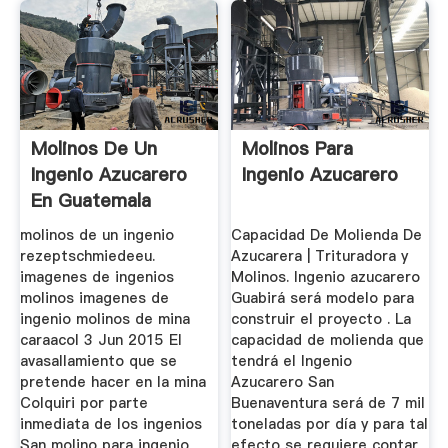
Molinos De Un
Molinos Para
Ingenio Azucarero
Ingenio Azucarero
En Guatemala
molinos de un ingenio
Capacidad De Molienda De
rezeptschmiedeeu.
Azucarera | Trituradora y
imagenes de ingenios
Molinos. Ingenio azucarero
molinos imagenes de
Guabirá será modelo para
ingenio molinos de mina
construir el proyecto . La
caraacol 3 Jun 2015 El
capacidad de molienda que
avasallamiento que se
tendrá el Ingenio
pretende hacer en la mina
Azucarero San
Colquiri por parte
Buenaventura será de 7 mil
inmediata de los ingenios
toneladas por día y para tal
San molino para ingenio
efecto se requiere contar