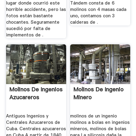
lugar donde ocurrió este
Tándem consta de 6
horrible accidente, pero las
molinos con 4 masas cada
fotos están bastante
uno, contamos con 3
chocantes. Seguramente
calderas de .
sucedió por falta de
implementos de .
Molinos De Ingenios
Molinos De Ingenio
Azucareros
Minero
Antiguos Ingenios y
molinos de un ingenio
Centrales Azucareros de
molinos a bolas en ingenios
Cuba. Centrales azucareros
mineros, molinos de bolas
en Cuba A partir de 1840
para La silicosis daña la