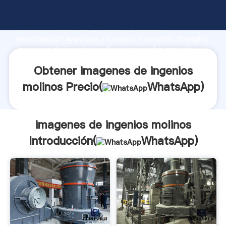
imagenes de ingenios molinos fabricante Agarrando
fuerte capacidad de producción, fuerza de
investigación avanzada y excelente servicio, Shanghai
imagenes de ingenios molinos proveedor crea el
valor y aporta valores a todos los clientes.
Obtener imagenes de ingenios
molinos Precio(
WhatsApp
)
imagenes de ingenios molinos
Introducción(
WhatsApp
)