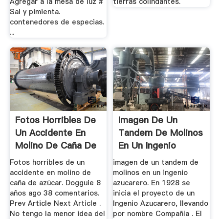
Agregar a la mesa de luz #
tierras colindantes.
Sal y pimienta.
contenedores de especias.
...
Fotos Horribles De
Imagen De Un
Un Accidente En
Tandem De Molinos
Molino De Caña De
En Un Ingenio
...
Azucarero
Fotos horribles de un
imagen de un tandem de
accidente en molino de
molinos en un ingenio
caña de azúcar. Dogguie 8
azucarero. En 1928 se
años ago 38 comentarios.
inicia el proyecto de un
Prev Article Next Article .
Ingenio Azucarero, llevando
No tengo la menor idea del
por nombre Compañía . El