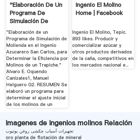
"Elaboración De Un
Ingenio El Molino
Programa De
Home | Facebook
Simulación De
Molienda En ...
"Elaboración de un
Ingenio El Molino, Tepic.
Programa de Simulación de
893 likes. Producir y
Molienda en el Ingenio
comercializar azúcar y
Azucarero San Carlos, para
otros productos derivados
Determinar la Eficiencia por
de la caña, competitivos en
Molinos de un Trapiche."
los mercados nacional e...
Alvaro E. Oquendo
Canizales1, Manuel
Helguero G2. RESUMEN Se
elaboró un programa para
determinar el ajuste inicial
de los molinos de un
imagenes de ingenios molinos Relación
تجهیزات آسیاب چکشی روغن یوتیوب
oro planta de flotación de mineral