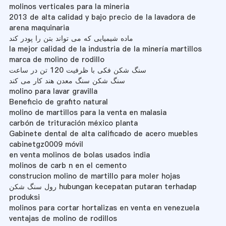
molinos verticales para la mineria
2013 de alta calidad y bajo precio de la lavadora de
arena maquinaria
ماده شیمیایی که می تواند بتن را پودر کند
la mejor calidad de la industria de la minería martillos
marca de molino de rodillo
سنگ شکن فکی با ظرفیت 120 تن در ساعت
سنگ شکن سنگ معدن هند کار می کند
molino para lavar gravilla
Beneficio de grafito natural
molino de martillos para la venta en malasia
carbón de trituración méxico planta
Gabinete dental de alta calificado de acero muebles
cabinetgz0009 móvil
en venta molinos de bolas usados ​​india
molinos de carb n en el cemento
construcion molino de martillo para moler hojas
رول سنگ شکن hubungan kecepatan putaran terhadap
produksi
molinos para cortar hortalizas en venta en venezuela
ventajas de molino de rodillos