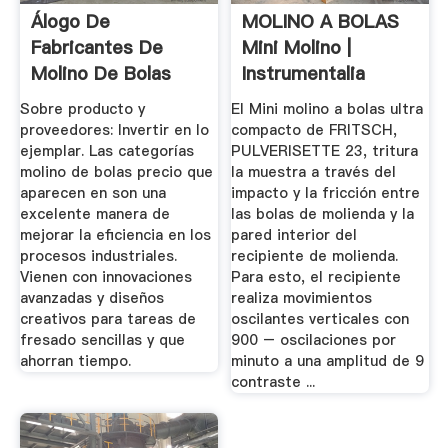
Álogo De
MOLINO A BOLAS
Fabricantes De
Mini Molino |
Molino De Bolas
Instrumentalia
Precio De Alta ...
Sobre producto y
El Mini molino a bolas ultra
proveedores: Invertir en lo
compacto de FRITSCH,
ejemplar. Las categorías
PULVERISETTE 23, tritura
molino de bolas precio que
la muestra a través del
aparecen en son una
impacto y la fricción entre
excelente manera de
las bolas de molienda y la
mejorar la eficiencia en los
pared interior del
procesos industriales.
recipiente de molienda.
Vienen con innovaciones
Para esto, el recipiente
avanzadas y diseños
realiza movimientos
creativos para tareas de
oscilantes verticales con
fresado sencillas y que
900 – oscilaciones por
ahorran tiempo.
minuto a una amplitud de 9
contraste ...