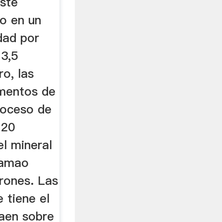
Este
o en un
dad por
 3,5
o, las
ementos de
roceso de
 20
l mineral
tamao
rones. Las
 tiene el
caen sobre