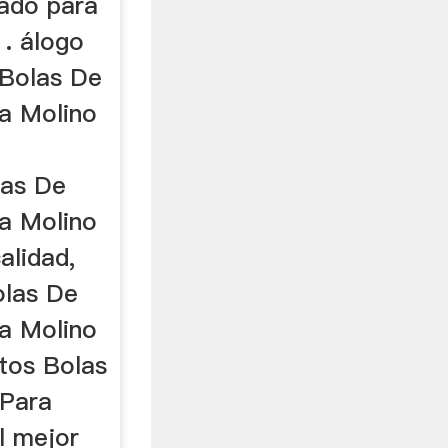
jado para
 . álogo
 Bolas De
a Molino
las De
a Molino
alidad,
olas De
a Molino
tos Bolas
 Para
l mejor