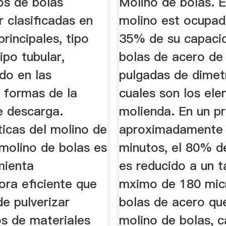
os de bolas
Molino de bolas. 
 clasificadas en
molino est ocupad
principales, tipo
35% de su capaci
tipo tubular,
bolas de acero de
do en las
pulgadas de dimetr
s formas de la
cuales son los el
e descarga.
molienda. En un p
ticas del molino de
aproximadamente
 molino de bolas es
minutos, el 80% de
mienta
es reducido a un 
ora eficiente que
mximo de 180 mic
e pulverizar
bolas de acero que
os de materiales
molino de bolas, 