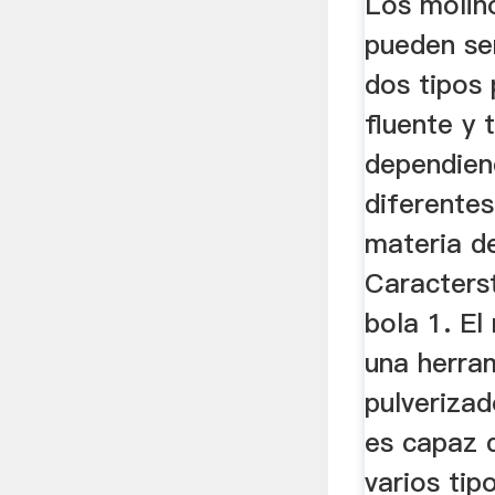
Los molin
pueden ser
dos tipos 
fluente y 
dependien
diferente
materia d
Caracters
bola 1. El
una herra
pulverizad
es capaz d
varios tip