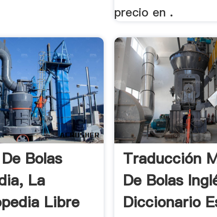
precio en .
 De Bolas
Traducción M
dia, La
De Bolas Inglé
opedia Libre
Diccionario E