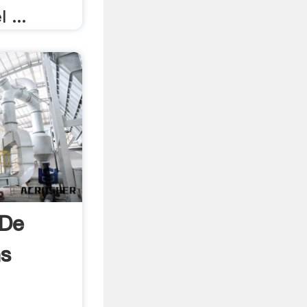
 ...
 De
as