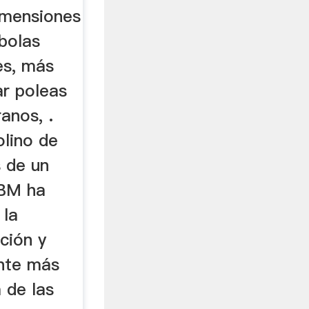
imensiones
bolas
es, más
ar poleas
anos, .
lino de
 de un
SBM ha
 la
ación y
ante más
 de las