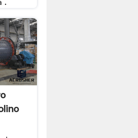
 .
ro
olino