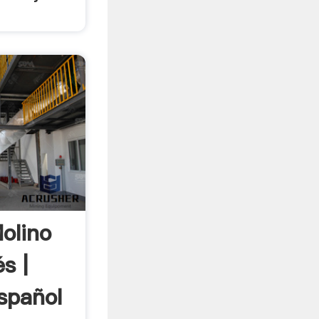
olino
s |
spañol