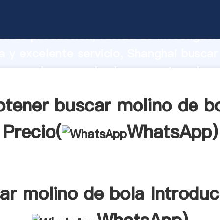
olino de bola fabricante Agarrando fu
d de producción, fuerza de investigaci
 y excelente servicio, Shanghai buscar
proveedor crea el valor y aporta valore
s clientes.
tener buscar molino de b
Precio(
WhatsApp
)
ar molino de bola Introduc