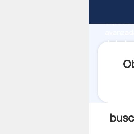
buscar m
capacida
avanzada
de bola 
todos lo
Ob
busc