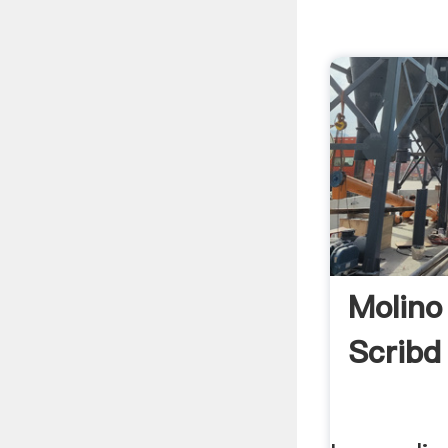
Molino
Scribd