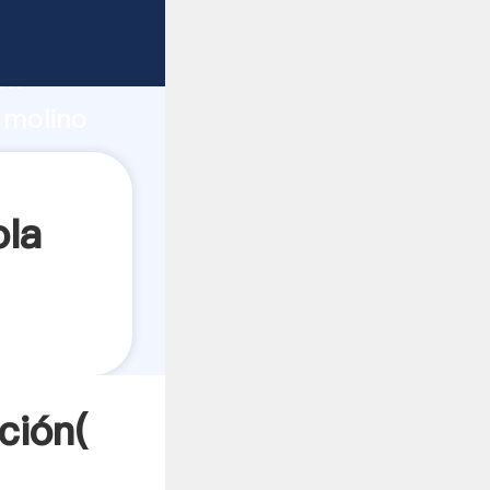
erte
ón
 molino
s a
ola
ción(