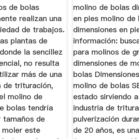
os de bolas
molino de bolas d
ente realizan una
en pies molino de 
iedad de trabajos.
dimensiones en pi
as plantas de
información: busc
donde la sencillez
para molinos de gr
ncial, no resulta
dimensiones de mo
tilizar más de una
bolas Dimensiones
 de trituración,
molino de bolas 
el molino de
estado sirviendo a
e bolas tendría
industria de tritur
ir tamaños de
pulverización dur
y moler este
de 20 años, es una