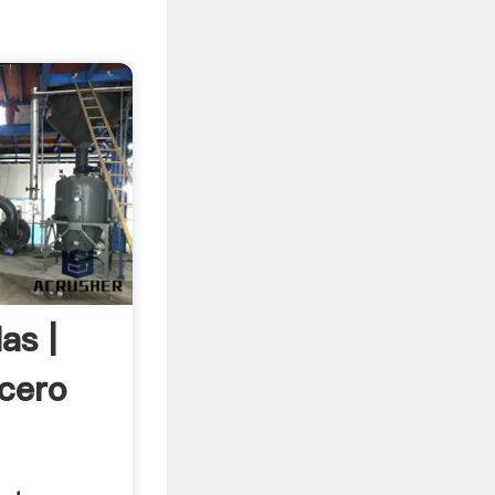
as |
Acero