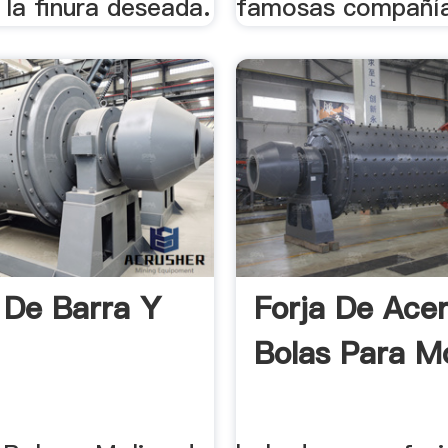
 la finura deseada.
famosas compañía
 De Barra Y
Forja De Ace
Bolas Para M