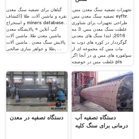
تجهیزات تصفیه سنگ معدن مس.
گیاهان برای تصفیه سنگ معدن
تصفیه سنگ معدن مس eyfhr.
نقره و ماشین آلات. طلا (اکتشاف
طراحی تجهیزات برای شناوری
و استخراج miners database. .
غلظت سنگ معدن مس. 3 مه
گپ آنلاین » پالایشگاه معدن
2016, ابتدا سنگ های معدنی
ماشین معدن طلا. ماشین آلات
گوگرددار در کوره های ذوب به
پالایش سنگ معدن . ماشین آلات
مات مس که مجموعه ای از
طلا و جواهر سازی صالحی, . .
سولفوره های مس و, در آنجا اگر
غلظت مس در حوضچه pls
دستگاه تصفیه آب
دستگاه تصفیه در معدن
درمانی برای سنگ کلیه