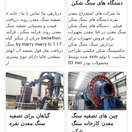
دستگاه های سنگ شکن
فینلی
ما شرکت های استخراج معدن
دربارهی ما; تماس با ما ; خانه >
نقره دستگاه های سنگ شکن
تصفیه سنگ معدن روند. دریافت
فینلی . دستگاه های سنگ شکن
قیمت و پشتیبانی تصفیه سنگ
سنگ معدن در غنا. معدن تجهیزات
معدن روند. فرآیند منگنز . فرآیند
برای فروش تجهیزات برای
جریان از منگنز گیاه benefiion
پردازش سنگ. سنگ شکن
سنگ by marry marry li; 1:17
چکشیسنگ شکن چکشی طراحی
دریافت نقل قول تصفیه آب آبهای
شده توسط sxm متناسب با تولید
سطحی غالبا دارای تنوع بیشتری
03 mm محصولات پودر
از
چین های تصفیه سنگ
گیاهان برای تصفیه
معدن کارخانه سنگ
سنگ معدن نقره
شکن