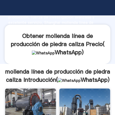
molienda línea de producción de piedra caliza
fabricante Agarrando fuerte capacidad de
producción, fuerza de investigación avanzada y
excelente servicio, Shanghai molienda línea de
producción de piedra caliza proveedor crea el valor y
aporta valores a todos los clientes.
Obtener molienda línea de
producción de piedra caliza Precio(
WhatsApp
)
molienda línea de producción de piedra
caliza Introducción(
WhatsApp
)