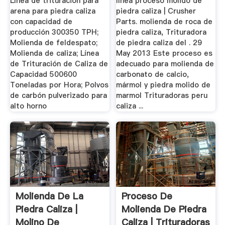
Línea de trituración para
línea proceso molido de
arena para piedra caliza
piedra caliza | Crusher
con capacidad de
Parts. molienda de roca de
producción 300350 TPH;
piedra caliza, Trituradora
Molienda de feldespato;
de piedra caliza del . 29
Molienda de caliza; Línea
May 2013 Este proceso es
de Trituración de Caliza de
adecuado para molienda de
Capacidad 500600
carbonato de calcio,
Toneladas por Hora; Polvos
mármol y piedra molido de
de carbón pulverizado para
marmol Trituradoras peru
alto horno
caliza ...
Molienda De La
Proceso De
Piedra Caliza |
Molienda De Piedra
Molino De
Caliza | Trituradoras