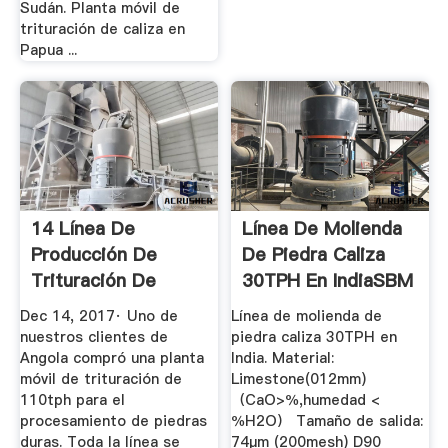
Sudán. Planta móvil de
trituración de caliza en
Papua ...
14 Línea De
Línea De Molienda
Producción De
De Piedra Caliza
Trituración De
30TPH En IndiaSBM
Piedra Caliza ...
...
Dec 14, 2017· Uno de
Línea de molienda de
nuestros clientes de
piedra caliza 30TPH en
Angola compró una planta
India. Material:
móvil de trituración de
Limestone(012mm)
110tph para el
（CaO>％,humedad <
procesamiento de piedras
％H2O） Tamaño de salida:
duras. Toda la línea se
74μm (200mesh) D90