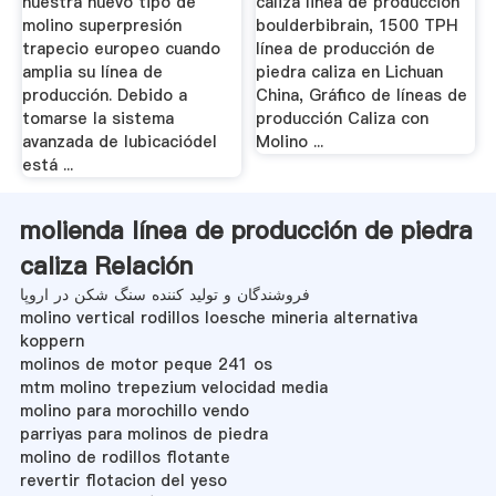
nuestra nuevo tipo de
caliza linea de produccion
molino superpresión
boulderbibrain, 1500 TPH
trapecio europeo cuando
línea de producción de
amplia su línea de
piedra caliza en Lichuan
producción. Debido a
China, Gráfico de líneas de
tomarse la sistema
producción Caliza con
avanzada de lubicaciódel
Molino ...
está ...
molienda línea de producción de piedra
caliza Relación
فروشندگان و تولید کننده سنگ شکن در اروپا
molino vertical rodillos loesche mineria alternativa
koppern
molinos de motor peque 241 os
mtm molino trepezium velocidad media
molino para morochillo vendo
parriyas para molinos de piedra
molino de rodillos flotante
revertir flotacion del yeso