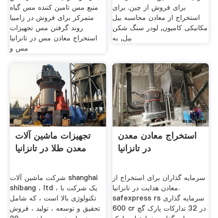
برای فروش از چین. برای
منبع مس تامین کننده مس گیاه
استخراج از معادن محاسبه بیل
متمرکز برای فروش در زامبیا
مکانیکی کامیون, لودر سنگ شکن
روند گرفتن مس تجهیزات
بیل, به
استخراج معادن مس در تانزانیا
مس و
استخراج معادن معدن
تجهیزات ماشین آلات
در تانزانیا
معدن طلا در تانزانیا
سرمایه گذاران برای استخراج از
شرکت ماشین آلات shanghai
معادن هدایت در تانزانیا.
shibang ، ltd ، یک شرکت با
safexpress rs سرمایه گذاری
تکنولوژی بالا است ، که شامل
600 cr در 32 تدارکات پارک گچ
تحقیق و توسعه ، تولید ، فروش