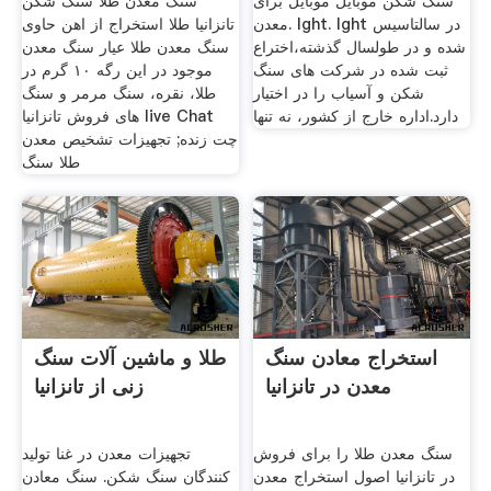
سنگ شکن موبایل موبایل برای
سنگ معدن طلا سنگ شکن
معدن. lght. lght در سالتاسیس
تانزانیا طلا استخراج از اهن حاوی
شده و در طولسال گذشته،اختراع
سنگ معدن طلا عیار سنگ معدن
ثبت شده در شركت های سنگ
موجود در این رگه ۱۰ گرم در
شكن و آسیاب را در اختیار
طلا، نقره، سنگ مرمر و سنگ
دارد.اداره خارج از کشور، نه تنها
های فروش تانزانیا live Chat
چت زنده; تجهیزات تشخیص معدن
طلا سنگ
استخراج معادن سنگ
طلا و ماشین آلات سنگ
معدن در تانزانیا
زنی از تانزانیا
سنگ معدن طلا را برای فروش
تجهیزات معدن در غنا تولید
در تانزانیا اصول استخراج معدن
کنندگان سنگ شکن. سنگ معادن