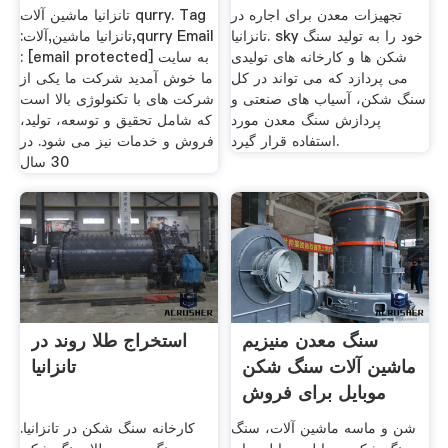
تجهیزات معدن برای اجاره در
تانزانیا ماشین آلات qurry. Tag
تانزانیا. sky خود را به تولید سنگ
:تانزانیا ماشین,آلات,qurry Email
شکن ها و کارخانه های تولیدی
: [email protected] به سایت
می پردازد که می تواند در کل
ما خوش آمدید شرکت ما یکی از
سنگ شکن، آسیاب های صنعتی و
شرکت های با تکنولوژی بالا است
پردازش سنگ معدن مورد
که شامل تحقیق و توسعه، تولید،
استفاده قرار گیرد.
فروش و خدمات نیز می شود. در
30 سال
سنگ معدن منیزیم
استخراج طلا روند در
ماشین آلات سنگ شکن
تانزانیا
موبایل برای فروش
تانزانیا
شن و ماسه ماشین آلات، سنگ
کارخانه سنگ شکن در تانزانیا.