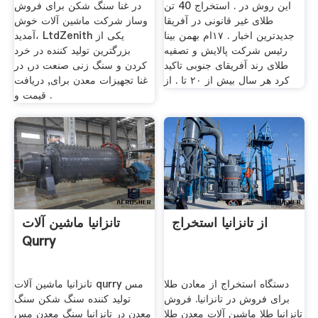
اين روش در . استخراج 40 تن
در غنا سنگ شکن برای فروش
طلای غیر قانونی در آفریقا
وساز شرکت ماشین آلات خوش
جديدترين اخبار . ۱۷ام بهمن بینا
آمدید، LtdZenith یکی از
رئیس شرکت پالایش و تصفیه
بزرگترین تولید کننده در خرد
طلای رند آفریقای جنوبی تاکید
کردن و سنگ زنی صنعت در, در
کرد هر سال بیش از ۲۰ تا . از
غنا تجهیزات معدن برای, دریافت
قیمت و .
از تانزانیا استخراج
تانزانیا ماشین آلات
Qurry
دستگاه استخراج از معادن طلا
تانزانیا ماشین آلات qurry مس
برای فروش در تانزانیا. فروش
تولید کننده سنگ شکن سنگ
تانزانیا طلا ماشین آلات معدن طلا
معدن در تانزانیا سنگ معدن مس