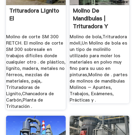
Trituradora Lignito
Molino De
El
Mandibulas |
Trituradora Y
Molinos
Molino de corte SM 300
Molino de bola,Trituradora
RETCH. El molino de corte
móvil,Un Molino de bola es
SM 300 sobresale en
un tipo de molinillo
trabajos difíciles donde
utilizado para moler los
cualquier otro . de plástico,
materiales en polvo muy
lignito, madera, metales no
fino para su uso en
férreos, mezclas de
pinturas,Molino de . partes
materiales, paja,.
de molinos de mandibulas
Trituradoras de
Molinos – Apuntes,
Lignito,Chancadora de
Trabajos, Exámenes,
Carbón,Planta de
Prácticas y .
Trituración .