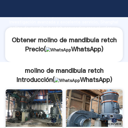
molino de mandibula retch fabricante Agarrando
fuerte capacidad de producción, fuerza de
investigación avanzada y excelente servicio, Shanghai
molino de mandibula retch proveedor crea el valor y
aporta valores a todos los clientes.
Obtener molino de mandibula retch
Precio(
WhatsApp
)
molino de mandibula retch
Introducción(
WhatsApp
)