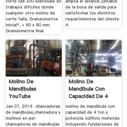
corte SM 300 sobresale en
amplia el alcance juntable
trabajos difíciles donde
de la boca de salida para
cualquier otro molino de
satisfechar los distintos
corte falla. Granulometría
requerimientos del cliente.
inicial*, < 60 x 80 mm.
4.
Granulometría final
Molino De
Molino De
Mandibulas
Mandibula Con
YouTube
Capacidad De 4
Ton Y Potencia
Jan 07, 2014· chancadoras
molino de mandibula con
de mandbulas,chancadora y
capacidad de 4 ton y
molinos en per.
potencia. edificio molienda
chancadoras de mandbulas
incluyendo fundaciones de