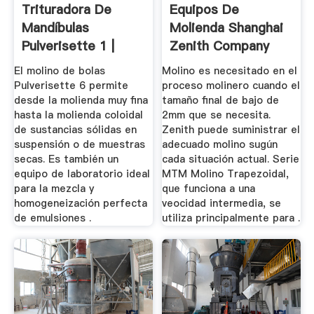
Trituradora De
Equipos De
Mandíbulas
Molienda Shanghai
Pulverisette 1 |
Zenith Company
Laval Lab
El molino de bolas
Molino es necesitado en el
Pulverisette 6 permite
proceso molinero cuando el
desde la molienda muy fina
tamaño final de bajo de
hasta la molienda coloidal
2mm que se necesita.
de sustancias sólidas en
Zenith puede suministrar el
suspensión o de muestras
adecuado molino sugún
secas. Es también un
cada situación actual. Serie
equipo de laboratorio ideal
MTM Molino Trapezoidal,
para la mezcla y
que funciona a una
homogeneización perfecta
veocidad intermedia, se
de emulsiones .
utiliza principalmente para .