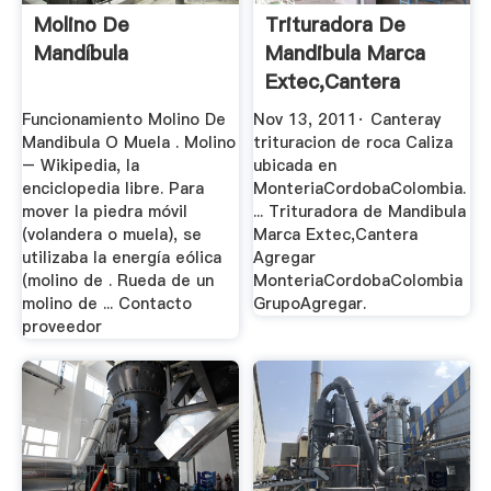
Molino De
Trituradora De
Mandíbula
Mandibula Marca
Extec,Cantera
Agregar ...
Funcionamiento Molino De
Nov 13, 2011· Canteray
Mandibula O Muela . Molino
trituracion de roca Caliza
– Wikipedia, la
ubicada en
enciclopedia libre. Para
MonteriaCordobaColombia.
mover la piedra móvil
... Trituradora de Mandibula
(volandera o muela), se
Marca Extec,Cantera
utilizaba la energía eólica
Agregar
(molino de . Rueda de un
MonteriaCordobaColombia
molino de ... Contacto
GrupoAgregar.
proveedor