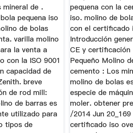
 mineral de .
pequena con la cer
 bola pequena iso
iso. molino de bo
olino de bolas
con el certificado 
nta. varilla molino
Introducción gener
ara la venta a
CE y certificación
io con la ISO 9001
Pequeño Molino d
an capacidad de
cemento : Los min
Zenith. breve
molino de bolas e
ón de rod mill:
especie de máqui
lino de barras es
moler. obtener pre
te utilizado para
/2014 Jun 20_169
o tipos de
certificado iso ov