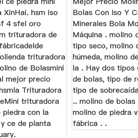
l ce piedra mini
Mejor Precio Moli
a XinHai. hsm iso
Bolas Con Iso Y C
f 4 sfel oro
Minerales Bola Mo
m trituradora de
Máquina . molino 
fábricadelde
tipo seco, molino 
olienda trituradora
húmeda, molino de
olino de Bolasmini
la . Hay dos tipos
l mejor precio
de bolas, tipo de re
 hsmla Trituradora
tipo de sobrecaíd
eMini trituradora
.. molino de bolas
 piedra con la
molino de piedra 
 y ce de planta
fábrica . .
uary.