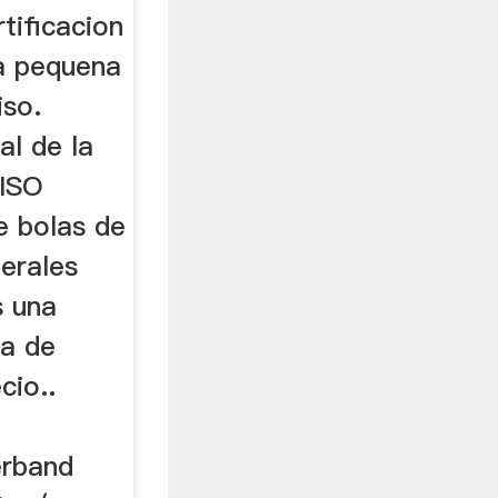
tificacion
la pequena
iso.
al de la
 ISO
e bolas de
erales
s una
na de
cio..
erband