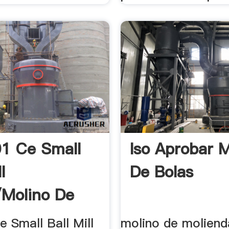
01 Ce Small
Iso Aprobar M
l
De Bolas
/molino De
uy ...
e Small Ball Mill
molino de moliend