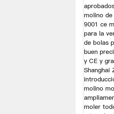
aprobados
molino de
9001 ce m
para la ve
de bolas p
buen prec
y CE y gr
Shanghai 
introducci
molino mo
ampliamen
moler tod