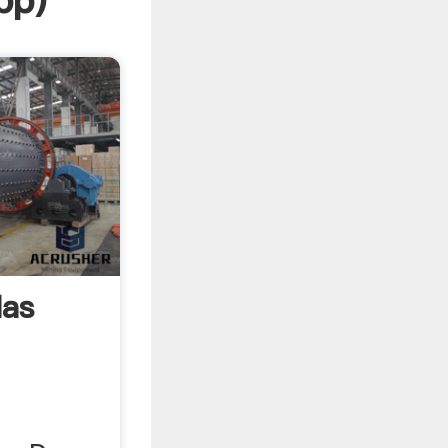
pp
)
las