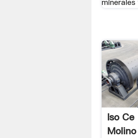
minerales y
Iso Ce
Molino