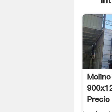
In
Molino
900x1
Precio
Cerfic