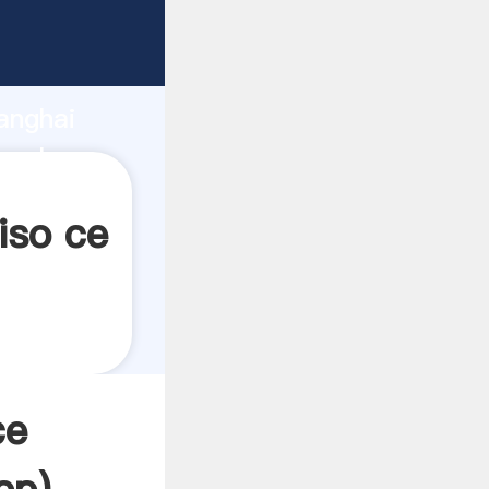
ando
anghai
 valor y
iso ce
ce