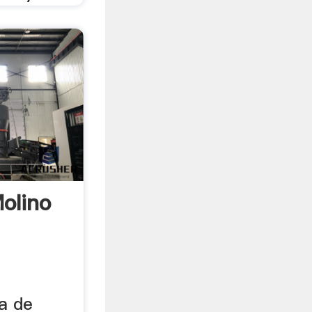
olino
a de