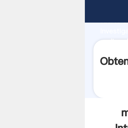
molino d
fuerte c
investig
molino d
aporta v
Obten
m