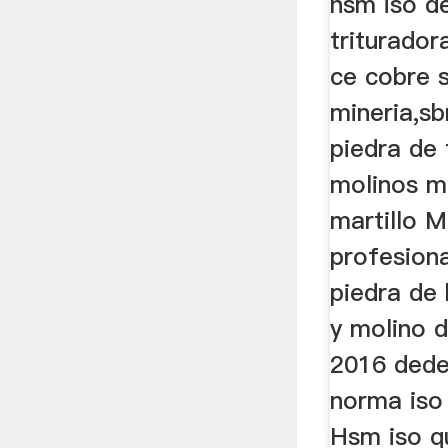
hsm iso de
triturador
ce cobre s
mineria,sb
piedra de 
molinos m
martillo M
profesiona
piedra de
y molino d
2016 dede
norma iso
Hsm iso q