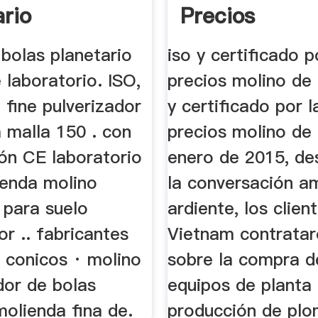
ario
Precios
bolas planetario
iso y certificado p
laboratorio. ISO,
precios molino de 
fine pulverizador
y certificado por l
 malla 150 . con
precios molino de
ión CE laboratorio
enero de 2015, de
ienda molino
la conversación a
 para suelo
ardiente, los clien
or .. fabricantes
Vietnam contratar
 conicos · molino
sobre la compra d
dor de bolas
equipos de planta
olienda fina de.
producción de plo