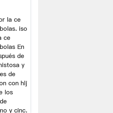
or la ce
bolas. iso
a ce
 bolas En
spués de
mistosa y
tes de
on con hlj
e los
 de
mo y cinc.