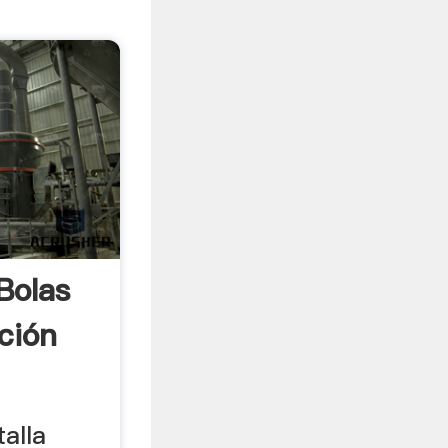
Bolas
ción
alla