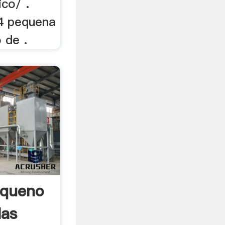
co/ .
4 pequena
 de .
equeno
las