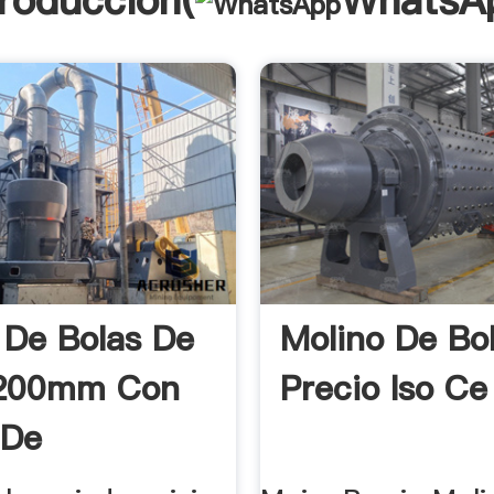
troducción(
WhatsA
 De Bolas De
Molino De Bo
200mm Con
Precio Iso Ce
 De
aciun Iso Ce