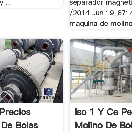
 ...
separador magneti
/2014 Jun 19_871
maquina de molino
 Precios
Iso 1 Y Ce P
 De Bolas
Molino De Bo