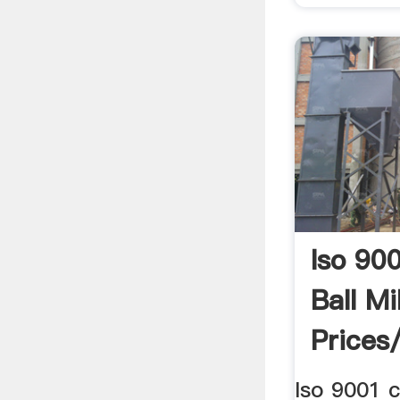
Iso 90
Ball Mil
Prices
Bolas B
Iso 9001 c