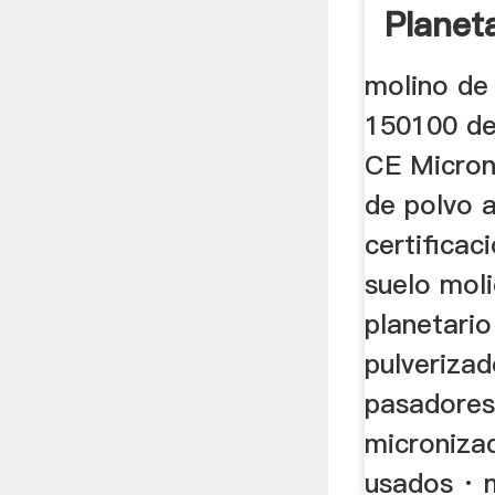
Planet
molino de 
150100 de 
CE Micron 
de polvo a
certificac
suelo mol
planetario
pulverizad
pasadores
microniza
usados · m