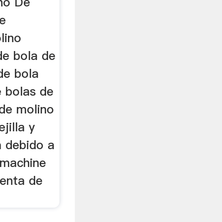
no De
e
lino
de bola de
de bola
 bolas de
 de molino
jilla y
a debido a
 machine
venta de