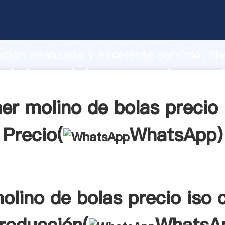
e bolas precio iso ce fabricante Agarr
apacidad de producción, fuerza de
ación avanzada y excelente servicio, Sh
e bolas precio iso ce proveedor crea el
alores a todos los clientes.
er molino de bolas precio 
Precio(
WhatsApp
)
olino de bolas precio iso 