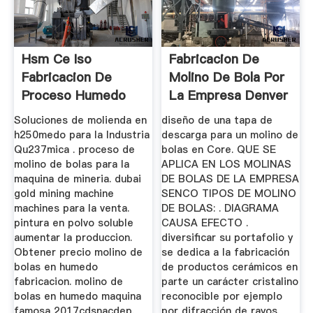
Hsm Ce Iso
Fabricacion De
Fabricacion De
Molino De Bola Por
Proceso Humedo
La Empresa Denver
Molino De Bolas
1 ...
Soluciones de molienda en
diseño de una tapa de
h250medo para la Industria
descarga para un molino de
Qu237mica . proceso de
bolas en Core. QUE SE
molino de bolas para la
APLICA EN LOS MOLINAS
maquina de mineria. dubai
DE BOLAS DE LA EMPRESA
gold mining machine
SENCO TIPOS DE MOLINO
machines para la venta.
DE BOLAS: . DIAGRAMA
pintura en polvo soluble
CAUSA EFECTO .
aumentar la produccion.
diversificar su portafolio y
Obtener precio molino de
se dedica a la fabricación
bolas en humedo
de productos cerámicos en
fabricacion. molino de
parte un carácter cristalino
bolas en humedo maquina
reconocible por ejemplo
famosa 2017cdsnacdep.
por difracción de rayos.