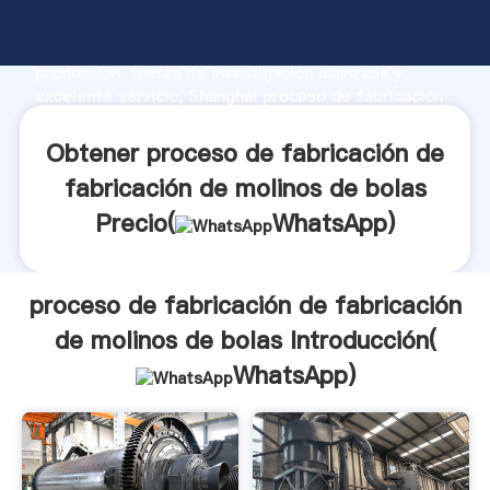
proceso de fabricación de fabricación de molinos de
bolas fabricante Agarrando fuerte capacidad de
producción, fuerza de investigación avanzada y
excelente servicio, Shanghai proceso de fabricación
de fabricación de molinos de bolas proveedor crea el
valor y aporta valores a todos los clientes.
Obtener proceso de fabricación de
fabricación de molinos de bolas
Precio(
WhatsApp
)
proceso de fabricación de fabricación
de molinos de bolas Introducción(
WhatsApp
)