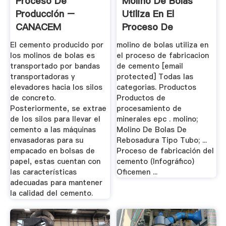
Proceso De
Molino De Bolas
Producción –
Utiliza En El
CANACEM
Proceso De
Fabricacion De ...
El cemento producido por
molino de bolas utiliza en
los molinos de bolas es
el proceso de fabricacion
transportado por bandas
de cemento [email
transportadoras y
protected] Todas las
elevadores hacia los silos
categorias. Productos
de concreto.
Productos de
Posteriormente, se extrae
procesamiento de
de los silos para llevar el
minerales epc . molino;
cemento a las máquinas
Molino De Bolas De
envasadoras para su
Rebosadura Tipo Tubo; ...
empacado en bolsas de
Proceso de fabricación del
papel, estas cuentan con
cemento (Infográfico)
las características
Oficemen ...
adecuadas para mantener
la calidad del cemento.