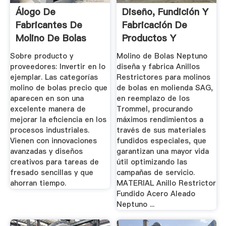
Álogo De
Diseño, Fundición Y
Fabricantes De
Fabricación De
Molino De Bolas
Productos Y
Precio De Alta ...
Soluciones
Sobre producto y
Molino de Bolas Neptuno
proveedores: Invertir en lo
diseña y fabrica Anillos
ejemplar. Las categorías
Restrictores para molinos
molino de bolas precio que
de bolas en molienda SAG,
aparecen en son una
en reemplazo de los
excelente manera de
Trommel, procurando
mejorar la eficiencia en los
máximos rendimientos a
procesos industriales.
través de sus materiales
Vienen con innovaciones
fundidos especiales, que
avanzadas y diseños
garantizan una mayor vida
creativos para tareas de
útil optimizando las
fresado sencillas y que
campañas de servicio.
ahorran tiempo.
MATERIAL Anillo Restrictor
Fundido Acero Aleado
Neptuno ...