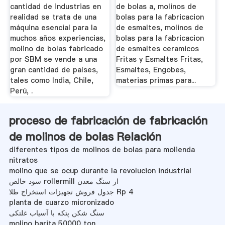
cantidad de industrias en
de bolas a, molinos de
realidad se trata de una
bolas para la fabricacion
máquina esencial para la
de esmaltes, molinos de
muchos años experiencias,
bolas para la fabricacion
molino de bolas fabricado
de esmaltes ceramicos
por SBM se vende a una
Fritas y Esmaltes Fritas,
gran cantidad de países,
Esmaltes, Engobes,
tales como India, Chile,
materias primas para...
Perú, .
proceso de fabricación de fabricación
de molinos de bolas Relación
diferentes tipos de molinos de bolas para molienda
nitratos
molino que se ocup durante la revolucion industrial
سود خالص rollermill از سنگ معدن
جدول فروش تجهیزات استخراج طلا Rp 4
planta de cuarzo micronizado
سنگ شکن پتکه با آسیاب غلتکی
molino barita 50000 ton