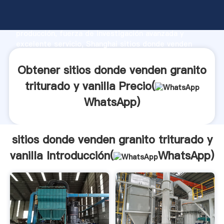
sitios donde venden granito triturado y vanilla
fabricante Agarrando fuerte capacidad de
producción, fuerza de investigación avanzada y
excelente servicio, Shanghai sitios donde venden
granito triturado y vanilla proveedor crea el valor y
aporta valores a todos los clientes.
Obtener sitios donde venden granito
triturado y vanilla Precio(
WhatsApp
)
sitios donde venden granito triturado y
vanilla Introducción(
WhatsApp
)