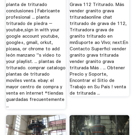
planta de triturado
Grava 112 Triturado. Más
conclusiones | Fabricante
vender granito grava
profesional ... planta
trituradaonline chat
triturado de piedra –
triturado de grava de 112,
youtube,sign in with your
Trituradora grava de
google account youtube,
granito triturado en
google+, gmail, orkut,
mnSuporte ao Vivo; next:En
picasa, or chrome to add
Contacto Superfici vender
león manzano ''s video to
granito grava triturada
your playlist. ... plantas de
vender granito grava
triturado. comprar catalogo
triturada Más . ... Obtener
plantas de triturado
Precio y Soporte,
moviles venta. ebay: el
Encontrar el Sitio de
mayor centro de compra y
Trabajo en Su País ! venta
venta en internet *tiendas
de triturada ...
guardadas frecuentemente
...