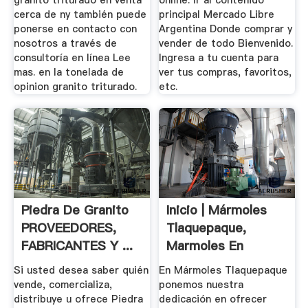
granito triturado en venta
online. Ir al contenido
cerca de ny también puede
principal Mercado Libre
ponerse en contacto con
Argentina Donde comprar y
nosotros a través de
vender de todo Bienvenido.
consultoría en línea Lee
Ingresa a tu cuenta para
mas. en la tonelada de
ver tus compras, favoritos,
opinion granito triturado.
etc.
Piedra De Granito
Inicio | Mármoles
PROVEEDORES,
Tlaquepaque,
FABRICANTES Y ...
Marmoles En
Guadalajara ...
Si usted desea saber quién
En Mármoles Tlaquepaque
vende, comercializa,
ponemos nuestra
distribuye u ofrece Piedra
dedicación en ofrecer