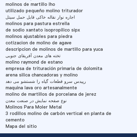
molinos de martillo lho
utilizado pequeño molino triturador
اجاره نوار نقاله خاکی قابل حمل سیتل
molinos para pastura estrella
de sodio xantato isopropilico sipx
molinos ajustables para piedra
cotizacion de molino de agave
descripcion de molinos de martillo para yuca
تخته های معدن آفریقای جنوبی
molino raymond de estano
empresa de trituración primaria de dolomita
arena silica chancadoras y molino
رپیدس سرو قطعات گیاه را شستشو می دهد
maquina lava oro artesanalmente
molino de martillos de porcelana de jerez
نوع صفحه نمایش در صنعت معدن
Molinos Para Moler Metal
3 rodillos molino de carbón vertical en planta de
cemento
Mapa del sitio