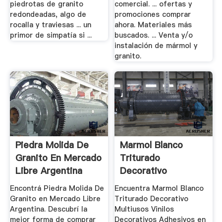
piedrotas de granito
comercial. ... ofertas y
redondeadas, algo de
promociones comprar
rocalla y traviesas ... un
ahora. Materiales más
primor de simpatía si ...
buscados. ... Venta y/o
instalación de mármol y
granito.
Piedra Molida De
Marmol Blanco
Granito En Mercado
Triturado
Libre Argentina
Decorativo
Multiusos Vinilos ...
Encontrá Piedra Molida De
Encuentra Marmol Blanco
Granito en Mercado Libre
Triturado Decorativo
Argentina. Descubrí la
Multiusos Vinilos
mejor forma de comprar
Decorativos Adhesivos en