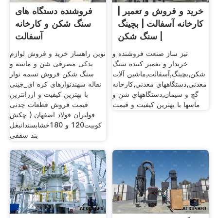
خريد و فروش و تعمير |
فروشنده دستگاه های
کارخانه آسفالت | بچينگ
سنگ شکن و کارخانه
| سنگ شکن
آسفالت
تيز ساز صنعت فروشنده و
نوین راهساز خرید و فروش لوازم
خريدار و تعمير کننده سنگ
یدکی مصرفی شن و ماسه و
شکن,بچينگ,آسفالت,ماشين آلات
سنگ شکن فروش تسمه نوار
معدني,دستگاههاي معدني,کارخانه
نقاله سهندنوارهای کره ای_چینی
گچ و سيمان,دستگاههاي شن و
با بهترین کیفیت و ارزانترین
ماسها با بهترين کيفيت و قيمت
قیمت فروش قطعات چدنی
فولیران فولاد اصفهان ( چکش
کوبیت120 و 180خشابسندانبغل
بند سقفی