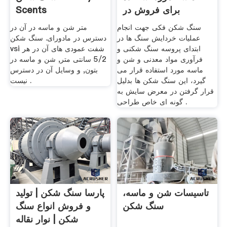
برای فروش در
Scents
انگلستان
سنگ شکن فکی جهت انجام
متر شن و ماسه در آن در
عملیات خردایش سنگ ها در
دسترس در مادورای. سنگ شکن
ابتدای پروسه سنگ شکنی و
vsi شفت عمودی های آن در هر
فرآوری مواد معدنی و شن و
5/2 سانتی متر, شن و ماسه در
ماسه مورد استفاده قرار می
بتون, و وسایل آن در دسترس
گیرد، این سنگ شکن ها بدلیل
نیست .
قرار گرفتن در معرض سایش به
گونه ای خاص طراحی .
تاسیسات شن و ماسه،
پارسا سنگ شکن | تولید
سنگ شکن
و فروش انواع سنگ
شکن | نوار نقاله