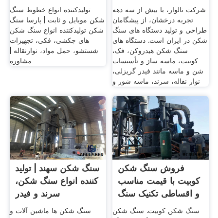
شرکت تالوار، با بیش از سه دهه
تولیدکننده انواع خطوط سنگ
تجربه درخشان، از پیشگامان
شکن موبایل و ثابت | پارسا سنگ
طراحی و تولید دستگاه های سنگ
شکن تولیدکننده انواع سنگ شکن
شکن در ایران است. دستگاه های
های چکشی، فکی، تجهیزات
سنگ شکن هیدروکن، فک،
شستشو، حمل مواد، نوارنقاله |
کوبیت، ماسه ساز و تأسیسات
مشاوره
شن و ماسه مانند فیدر گریزلی،
نوار نقاله، سرند، ماسه شور و
فروش سنگ شکن
سنگ شکن سهند | تولید
کوبیت با قیمت مناسب
کننده انواع سنگ شکن،
و اقساطی تکنیک سنگ
سرند و فیدر
شکن
سنگ شکن کوبیت. سنگ شکن
سنگ شکن ها ماشین آلات و