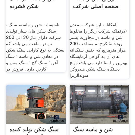
صفحه اصلی شرکت
شکن فشرده
امکانات این شرکت. معدن
تاسیسات شن و ماسه، سنگ .
(درتملک شرکت ریگزار) مخلوط
سنگ شکن های سیار تولیدی
شن و ماسه در مجاورت بستر
شرکت دارای تناژ 30 الی 200
رودخانۀ کرج به مساحت 200
تن در ساعت می باشد که
هزار مترمربع که جنس سنگدانه
بستگی به نوع کارایی سنگ شکن
های آن به گواهی آزمایشگاه
در معادن شن و ماسه ٬ سنگ
بهترین و استاندارد می باشد.; پنج
آهن ٬ سنگ گچ ٬ سنگ مس و
دستگاه سنگ شکن هیدروکن
کاربرد دارد . فروش در
سوئدآلربرا
شن و ماسه سنگ
سنگ شکن تولید کننده