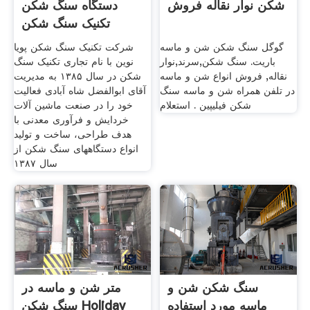
شکن نوار نقاله فروش
دستگاه سنگ شکن
تکنیک سنگ شکن
گوگل سنگ شکن شن و ماسه
شرکت تکنیک سنگ شکن پویا
باریت. سنگ شکن,سرند,نوار
نوین با نام تجاری تکنیک سنگ
نقاله, فروش انواع شن و ماسه
شکن در سال ۱۳۸۵ به مدیریت
در تلفن همراه شن و ماسه سنگ
آقای ابوالفضل شاه آبادی فعالیت
شکن فیلیپین . استعلام
خود را در صنعت ماشین آلات
خردایش و فرآوری معدنی با
هدف طراحی، ساخت و تولید
انواع دستگاههای سنگ شکن از
سال ۱۳۸۷
سنگ شکن شن و
متر شن و ماسه در
ماسه مورد استفاده
سنگ شکن Holiday