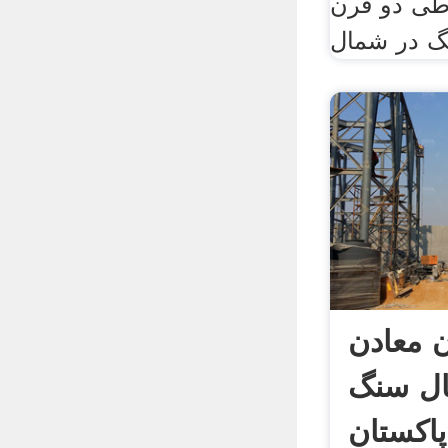
طی دو قرن
گ در شمال
ن معادن
ال سنگ
پاکستان