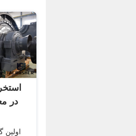
استخرا
در م
اولین 