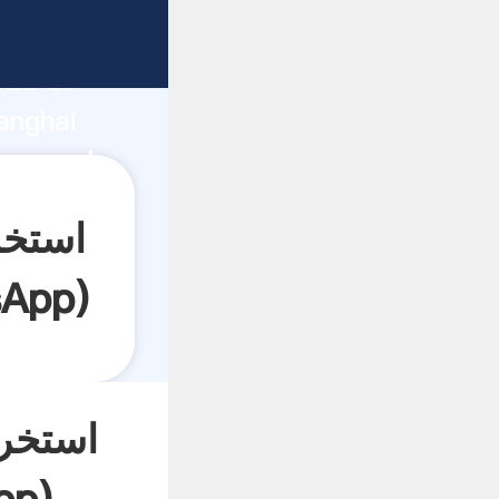
rza de
anghai
sApp
)
استخرا