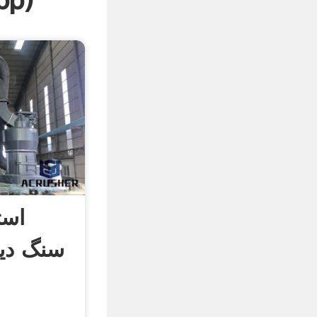
pp
)
است
سنگ دی