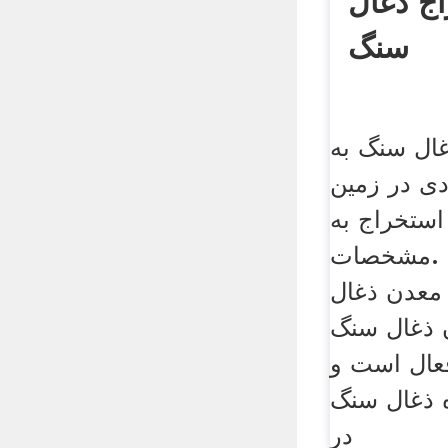
اج ذغال
سنگ
ال سنگ به
دی در زمین
استخراج به
یا .مشخصات
معدن ذغال
 ذغال سنگ
عال است و
ه ذغال سنگ
در