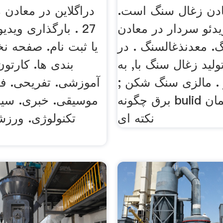
دن زغال سنگ است.
دراگلاین در معادن 
دئو سردار در معادن
. معدنذغالسنگ . در
یا ثبت نام. صفحه 
ولید زغال سنگ با, به
بندی ها. کارتون
 . مالزی سنگ شکن ;
آموزشی. تفریحی. فی
برق چگونه bulid گام . این همان
موسیقی. خبری. سیا
نکته ای
تکنولوژی. ورز