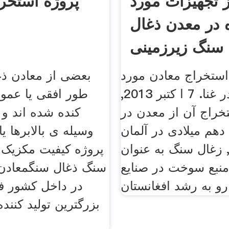
ز تجهیزات مورد
پروژه استخر
 در معدن ذغال
سنگ زیرزمینی
استخراج معادن مورد
بعضی از معادن ذغ
استفاده در غنا. 7 ا کتبر 2013,
طور افقی یا عمو
تخراج آن از معدن در
کنده شده اند و 
هم میلادی در آلمان
وسیله ی بالابرها 
 زغال سنگ به عنوان
پروژه کیفیت مکزیک 
منبع سوخت در صنایع
سنگ ذغال سنگمعادن
 .
در داخل کشور ف
بزرگترين توليد کنند