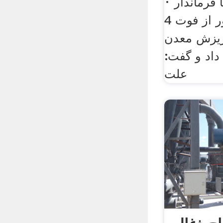
· گروه استان‌ها فرماندار
شهرستان راور از فوت 4
 ریزش معدن
داد و گفت:
علت