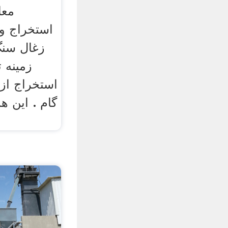
معا
استخراج وی
زغال سنگ
زمینه ت
استخراج از