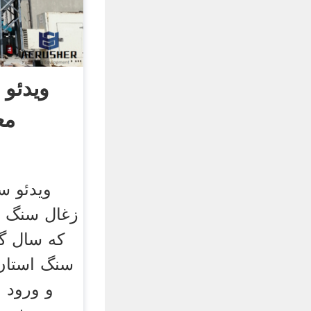
ویدئو 
مع
ویدئو س
زغال سنگ ب
که سال گ
سنگ استان 
و ورود 