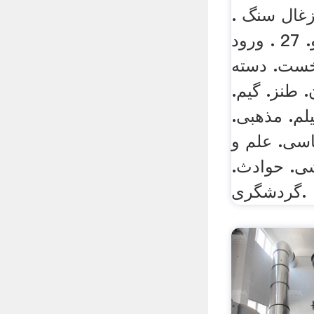
زغال سنگ .
27 . بارگذاری ویدیو. 27 . ورود
نخست. دسته
. طنز. گیم.
لم. مذهبی.
سی. علم و
شی. حوادث.
گردشگری.