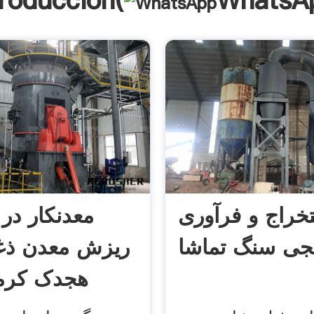
troducción(
WhatsA
خراج و فرآوری
جی سنگ تماشا
ریزش معدن ذغ
هجدک کرم