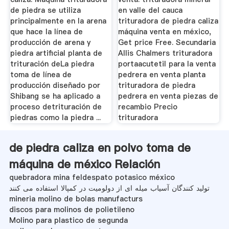
de piedra se utiliza
en valle del cauca
principalmente en la arena
trituradora de piedra caliza
que hace la línea de
máquina venta en méxico,
producción de arena y
Get price Free. Secundaria
piedra artificial planta de
Allis Chalmers trituradora
trituración deLa piedra
portaacutetil para la venta
toma de línea de
pedrera en venta planta
producción diseñado por
trituradora de piedra
Shibang se ha aplicado a
pedrera en venta piezas de
proceso detrituración de
recambio Precio
piedras como la piedra ...
trituradora
de piedra caliza en polvo toma de
máquina de méxico Relación
quebradora mina feldespato potasico méxico
تولید کنندگان آسیاب میله ای از دولومیت در کمپالا استفاده می کنند
mineria molino de bolas manufacturs
discos para molinos de polietileno
Molino para plastico de segunda