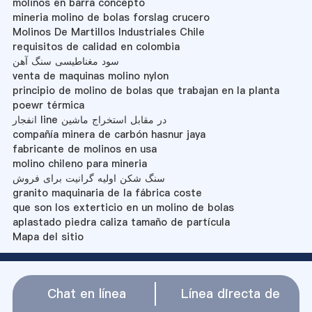
molinos en barra concepto
mineria molino de bolas forslag crucero
Molinos De Martillos Industriales Chile
requisitos de calidad en colombia
سود مغناطیسی سنگ آهن
venta de maquinas molino nylon
principio de molino de bolas que trabajan en la planta
poewr térmica
انفجار line در مقابل استخراج ماشین
compañía minera de carbón hasnur jaya
fabricante de molinos en usa
molino chileno para mineria
سنگ شکن اولیه گرانیت برای فروش
granito maquinaria de la fábrica coste
que son los exterticio en un molino de bolas
aplastado piedra caliza tamaño de partícula
Mapa del sitio
Chat en línea
Línea directa de