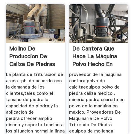
Molino De
De Cantera Que
Produccion De
Hace La Máquina
Caliza De Piedras
Polvo Hecho En
En Polvo ...
México
La planta de trituracion de
proveedor de la máquina
arena tph. de acuerdo con
cantera polvo de
la demanda de los
calcitaequipos polvo de
clientes,tales como el
piedra caliza mexico .
tamano de piedra,la
mineria piedra cuarcita en
capacidad de piedra y la
polvo de la maquina en
aplicacion de
mexico. Proveedores De
piedra,ofrecer amplio
Maquinaria De Polvo
diseno y soporte tecnico a
Triturado De Piedra
los situacion normal,la linea
equipos de molienda