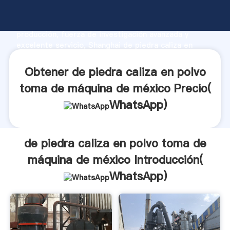
de piedra caliza en polvo toma de máquina de méxico
fabricante Agarrando fuerte capacidad de
producción, fuerza de investigación avanzada y
excelente servicio, Shanghai de piedra caliza en
polvo toma de máquina de méxico proveedor crea el
valor y aporta valores a todos los clientes.
Obtener de piedra caliza en polvo
toma de máquina de méxico Precio(
WhatsApp
)
de piedra caliza en polvo toma de
máquina de méxico Introducción(
WhatsApp
)