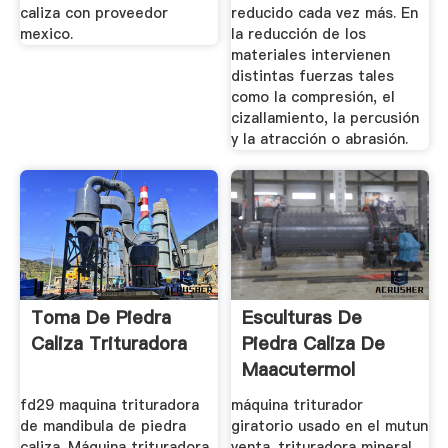
caliza con proveedor
reducido cada vez más. En
mexico.
la reducción de los
materiales intervienen
distintas fuerzas tales
como la compresión, el
cizallamiento, la percusión
y la atracción o abrasión.
Toma De Piedra
Esculturas De
Caliza Trituradora
Piedra Caliza De
Maacutermol
Tallado En ...
fd29 maquina trituradora
máquina triturador
de mandibula de piedra
giratorio usado en el mutun
caliza. Máquina trituradora
venta. trituradora mineral