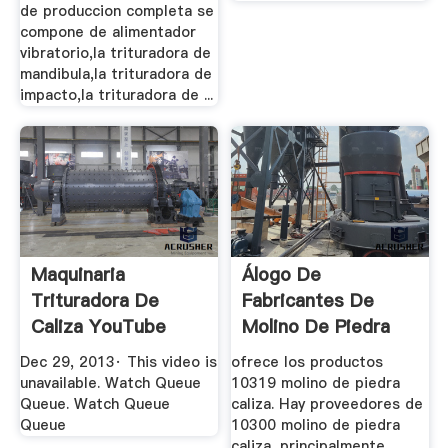
de produccion completa se
compone de alimentador
vibratorio,la trituradora de
mandibula,la trituradora de
impacto,la trituradora de ...
Maquinaria
Álogo De
Trituradora De
Fabricantes De
Caliza YouTube
Molino De Piedra
Caliza De Alta ...
Dec 29, 2013· This video is
ofrece los productos
unavailable. Watch Queue
10319 molino de piedra
Queue. Watch Queue
caliza. Hay proveedores de
Queue
10300 molino de piedra
caliza, principalmente