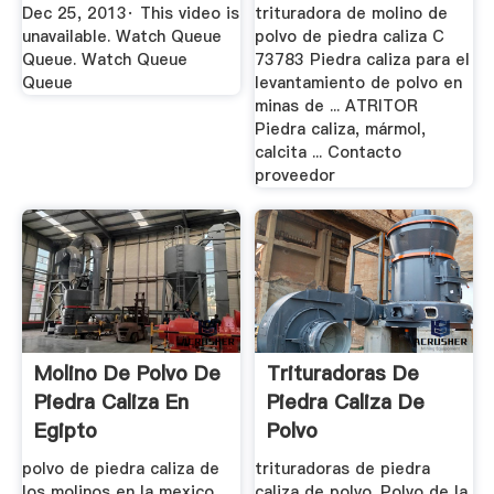
Mexico El Precio ...
Dec 25, 2013· This video is
trituradora de molino de
unavailable. Watch Queue
polvo de piedra caliza C
Queue. Watch Queue
73783 Piedra caliza para el
Queue
levantamiento de polvo en
minas de ... ATRITOR
Piedra caliza, mármol,
calcita ... Contacto
proveedor
Molino De Polvo De
Trituradoras De
Piedra Caliza En
Piedra Caliza De
Egipto
Polvo
polvo de piedra caliza de
trituradoras de piedra
los molinos en la mexico
caliza de polvo. Polvo de la