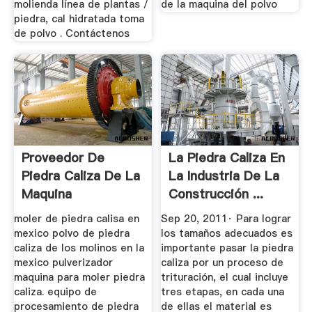
molienda línea de plantas /
de la maquina del polvo
piedra, cal hidratada toma
de polvo . Contáctenos
Proveedor De
La Piedra Caliza En
Piedra Caliza De La
La Industria De La
Maquina
Construcción ...
Pulverizador De
moler de piedra calisa en
Sep 20, 2011· Para lograr
Polvo
mexico polvo de piedra
los tamaños adecuados es
caliza de los molinos en la
importante pasar la piedra
mexico pulverizador
caliza por un proceso de
maquina para moler piedra
trituración, el cual incluye
caliza. equipo de
tres etapas, en cada una
procesamiento de piedra
de ellas el material es