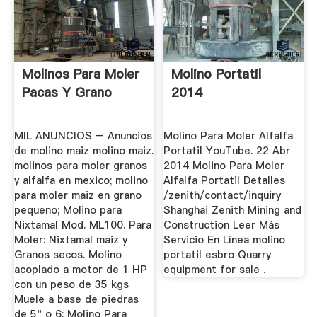
Molinos Para Moler
Molino Portatil
Pacas Y Grano
2014
MIL ANUNCIOS – Anuncios
Molino Para Moler Alfalfa
de molino maiz molino maiz.
Portatil YouTube. 22 Abr
molinos para moler granos
2014 Molino Para Moler
y alfalfa en mexico; molino
Alfalfa Portatil Detalles
para moler maiz en grano
/zenith/contact/inquiry
pequeno; Molino para
Shanghai Zenith Mining and
Nixtamal Mod. ML100. Para
Construction Leer Más
Moler: Nixtamal maiz y
Servicio En Línea molino
Granos secos. Molino
portatil esbro Quarry
acoplado a motor de 1 HP
equipment for sale .
con un peso de 35 kgs
Muele a base de piedras
de 5" o 6; Molino Para