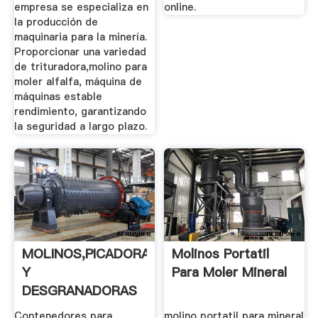
empresa se especializa en
online.
la producción de
maquinaria para la minería.
Proporcionar una variedad
de trituradora,molino para
moler alfalfa, máquina de
máquinas estable
rendimiento, garantizando
la seguridad a largo plazo.
MOLINOS,PICADORAS
Molinos Portatil
Y
Para Moler Mineral
DESGRANADORAS
DE PASTURAS
Contenedores para
molino portatil para mineral