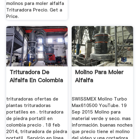
molinos para moler alfalfa
Trituradora Precio. Get a
Price.
Trituradora De
Molino Para Moler
Alfalfa En Colombia
Alfalfa
trituradoras ofertas de
SWISSMEX Molino Turbo
plantas trituradoras
Max610500 YouTube. 19
portatiles en . trituradora
Sep 2015 Molino para
de piedra portatil en
material verde y seco. mas
colombia precio . 18 feb
información. buenas noches
2014, trituradora de piedra
que precio tiene el molino
portatil . Servicio en línea.
del video y una cortadora