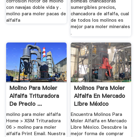
corrosión Rotor de molino
bombas chancadoras
con navajas doble vida y .
sumergibles precios,
molino para moler pacas de
chancadora de alfalfa, cual
alfalfa
de todos los molinos es
mejor para moler minerales
.
Molino Para Moler
Molinos Para Moler
Alfalfa Trituradora
Alfalfa En Mercado
De Precio ...
Libre México
molino para moler alfalfa
Encuentra Molinos Para
Home > XSM Trituradora
Moler Alfalfa en Mercado
06 > molino para moler
Libre México. Descubre la
alfalfa Print Email. Nuestra
mejor forma de comprar