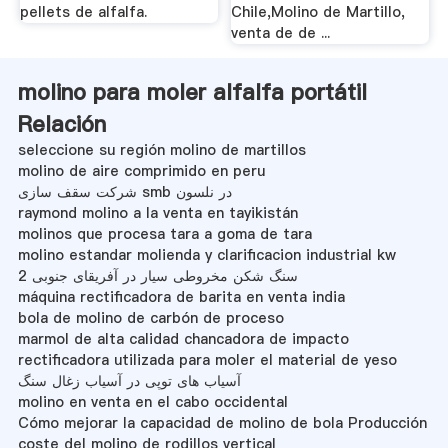
pellets de alfalfa.
Chile,Molino de Martillo,
venta de de ...
molino para moler alfalfa portátil
Relación
seleccione su región molino de martillos
molino de aire comprimido en peru
شرکت سقف سازی smb در نلسون
raymond molino a la venta en tayikistán
molinos que procesa tara a goma de tara
molino estandar molienda y clarificacion industrial kw
سنگ شکن مخروطی سیار در آفریقای جنوبی 2
máquina rectificadora de barita en venta india
bola de molino de carbón de proceso
marmol de alta calidad chancadora de impacto
rectificadora utilizada para moler el material de yeso
آسیاب های توپی در آسیاب زغال سنگ
molino en venta en el cabo occidental
Cómo mejorar la capacidad de molino de bola Producción
coste del molino de rodillos vertical