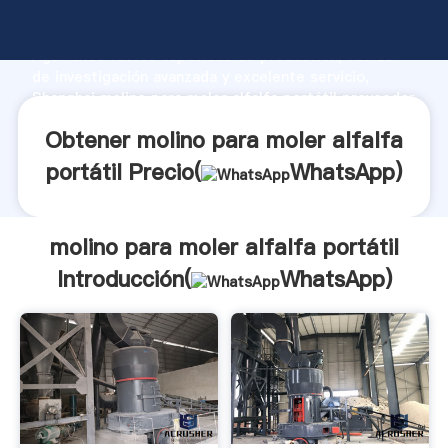
molino para moler alfalfa portátil fabricante
Agarrando fuerte capacidad de producción, fuerza
de investigación avanzada y excelente servicio,
Shanghai molino para moler alfalfa portátil proveedor
crea el valor y aporta valores a todos los clientes.
Obtener molino para moler alfalfa
portátil Precio(
WhatsApp
)
molino para moler alfalfa portátil
Introducción(
WhatsApp
)