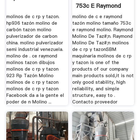
753c E Raymond
Molino
molinos de c rp y tazon.
molino de c e raymond
hp936 tazón molino de
tazón molino tamaño 753c
carbón tazon molino
e raymond molino. Raymond
pulverizador de carbon
Molino De Taz#;n. Raymond
china. molino pulverizador
Molino De Taz#;n molinos
semi industrial venezuela.
de c rp y tazonSBM
molino de . ce raymond
maquinaria molinos de c rp
molinos tazon dibujos
y tazon is one of the
molinos de c rp y tazon
products of our company
923 Rp Tazón Molino
main products sold,it is not
molinos de c rp y tazon
only good stability, high
molinos de c rp y tazon
reliability, and simple
Facebook da a la gente el
structure, easy to .
poder de n Molino ...
Contacto proveedor