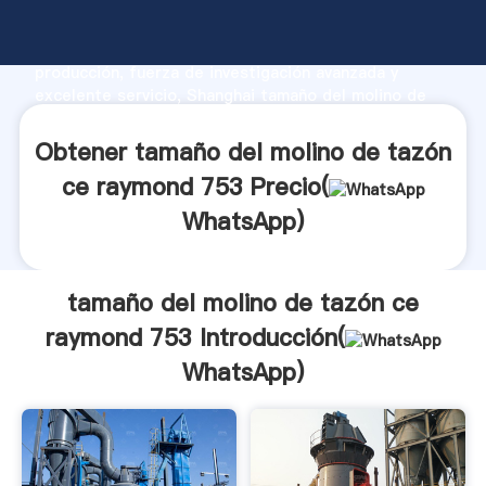
tamaño del molino de tazón ce raymond 753
fabricante Agarrando fuerte capacidad de
producción, fuerza de investigación avanzada y
excelente servicio, Shanghai tamaño del molino de
tazón ce raymond 753 proveedor crea el valor y
aporta valores a todos los clientes.
Obtener tamaño del molino de tazón
ce raymond 753 Precio(
WhatsApp
)
tamaño del molino de tazón ce
raymond 753 Introducción(
WhatsApp
)