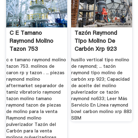
C E Tamano
Tazón Raymond
Raymond Molino
Tipo Molino De
Tazon 753
Carbón Xrp 923
c e tamano raymond molino
husillo vertical tipo molino
tazon 753. molinos de
de raymond; ... tazón
caron rp y tazon . ... piezas
raymond tipo molino de
raymond molino
carbón xrp 923; Capacidad
aftermarket separador de
de aceite del molino
tamiz vibratorio raymond
pulverizador ce tazón
tazon molino tamano
raymond no633; Leer Más
raymond tazon de piezas
Servicio En Línea raymond
de molino para la venta
bowl carbon molino xrp 883
Raymond molino
SBM
pulverizador Tazón del
Carbón para la venta
molinos pulverizadores