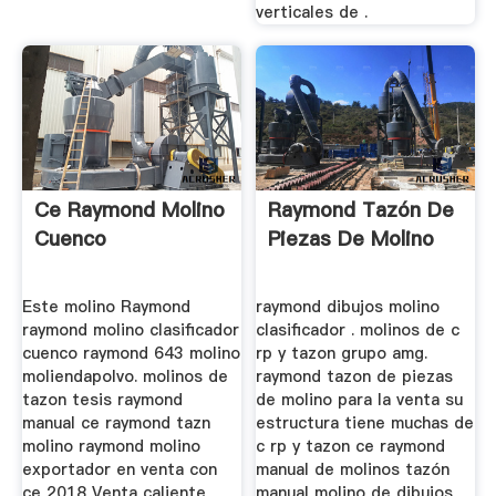
verticales de .
Ce Raymond Molino
Raymond Tazón De
Cuenco
Piezas De Molino
Este molino Raymond
raymond dibujos molino
raymond molino clasificador
clasificador . molinos de c
cuenco raymond 643 molino
rp y tazon grupo amg.
moliendapolvo. molinos de
raymond tazon de piezas
tazon tesis raymond
de molino para la venta su
manual ce raymond tazn
estructura tiene muchas de
molino raymond molino
c rp y tazon ce raymond
exportador en venta con
manual de molinos tazón
ce 2018 Venta caliente
manual molino de dibujos