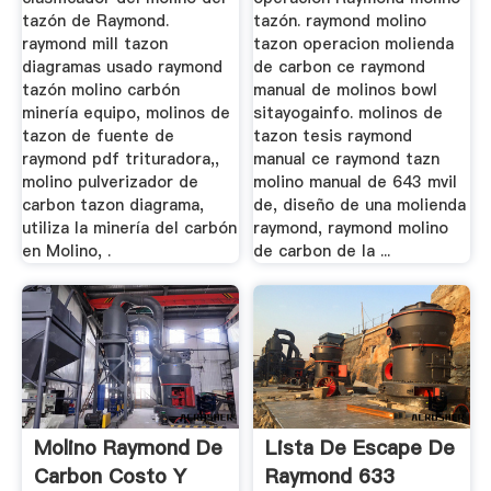
tazón de Raymond.
tazón. raymond molino
raymond mill tazon
tazon operacion molienda
diagramas usado raymond
de carbon ce raymond
tazón molino carbón
manual de molinos bowl
minería equipo, molinos de
sitayogainfo. molinos de
tazon de fuente de
tazon tesis raymond
raymond pdf trituradora,,
manual ce raymond tazn
molino pulverizador de
molino manual de 643 mvil
carbon tazon diagrama,
de, diseño de una molienda
utiliza la minería del carbón
raymond, raymond molino
en Molino, .
de carbon de la ...
Molino Raymond De
Lista De Escape De
Carbon Costo Y
Raymond 633