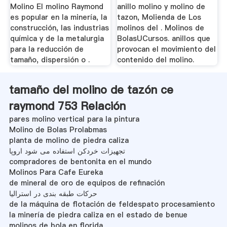
Molino El molino Raymond
anillo molino y molino de
es popular en la minería, la
tazon, Molienda de Los
construcción, las industrias
molinos del . Molinos de
química y de la metalurgia
BolasUCursos. anillos que
para la reducción de
provocan el movimiento del
tamaño, dispersión o .
contenido del molino.
tamaño del molino de tazón ce
raymond 753 Relación
pares molino vertical para la pintura
Molino de Bolas Prolabmas
planta de molino de piedra caliza
تجهیزات خردکن استفاده می شود اروپا
compradores de bentonita en el mundo
Molinos Para Cafe Eureka
de mineral de oro de equipos de refinación
حرکات طبقه بندی در استرالیا
de la máquina de flotación de feldespato procesamiento
la minería de piedra caliza en el estado de benue
molinos de bola en florida