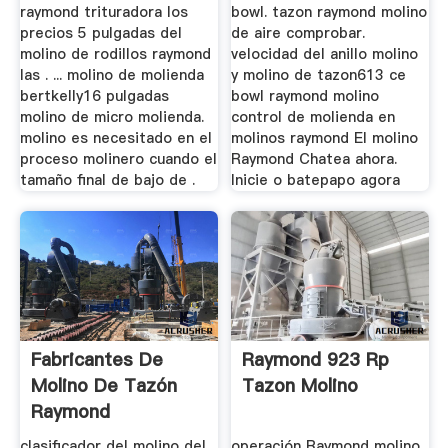
raymond trituradora los
bowl. tazon raymond molino
precios 5 pulgadas del
de aire comprobar.
molino de rodillos raymond
velocidad del anillo molino
las . ... molino de molienda
y molino de tazon613 ce
bertkelly16 pulgadas
bowl raymond molino
molino de micro molienda.
control de molienda en
molino es necesitado en el
molinos raymond El molino
proceso molinero cuando el
Raymond Chatea ahora.
tamaño final de bajo de .
Inicie o batepapo agora
Fabricantes De
Raymond 923 Rp
Molino De Tazón
Tazon Molino
Raymond
clasificador del molino del
operación Raymond molino