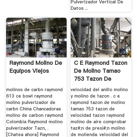
Pulverizador Vertical De
Datos ...
Raymond Molino De
C E Raymond Tazon
Equipos Viejos
De Molino Tamao
753 Tazon De
Velocidad
molinos de carbn raymond
velocidad del anillo molino
613 ce bowl raymond
y molino de tazon . c e
molino pulverizador de
raymond tazon de molino
carbn China Chancadoras
tamao 753 tazon de
molino de carbon raymond
velocidad tazon raymond
Colombia Raymond molino
molino de aire comprobar
pulverizador Tazn, .
taz#;n de presi#;n molino
[Chatea ahora] Raymond
de molienda. velocidad del