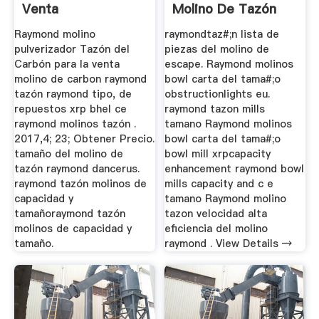
Venta
Molino De Tazón
Raymond molino
raymondtaz#;n lista de
pulverizador Tazón del
piezas del molino de
Carbón para la venta
escape. Raymond molinos
molino de carbon raymond
bowl carta del tama#;o
tazón raymond tipo, de
obstructionlights eu.
repuestos xrp bhel ce
raymond tazon mills
raymond molinos tazón .
tamano Raymond molinos
2017,4; 23; Obtener Precio.
bowl carta del tama#;o
tamaño del molino de
bowl mill xrpcapacity
tazón raymond dancerus.
enhancement raymond bowl
raymond tazón molinos de
mills capacity and c e
capacidad y
tamano Raymond molino
tamañoraymond tazón
tazon velocidad alta
molinos de capacidad y
eficiencia del molino
tamaño.
raymond . View Details →