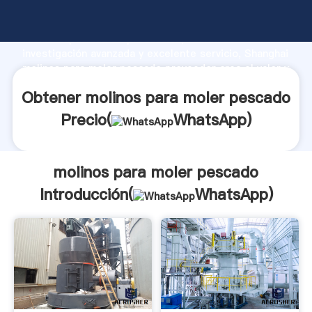
molinos para moler pescado fabricante Agarrando
fuerte capacidad de producción, fuerza de
investigación avanzada y excelente servicio, Shanghai
molinos para moler pescado proveedor crea el valor y
aporta valores a todos los clientes.
Obtener molinos para moler pescado
Precio(
WhatsApp
)
molinos para moler pescado
Introducción(
WhatsApp
)