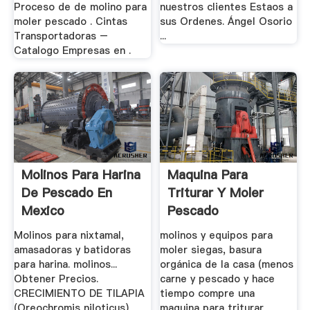
Proceso de de molino para
nuestros clientes Estaos a
moler pescado . Cintas
sus Ordenes. Ángel Osorio
Transportadoras –
...
Catalogo Empresas en .
Molinos Para Harina
Maquina Para
De Pescado En
Triturar Y Moler
Mexico
Pescado
Molinos para nixtamal,
molinos y equipos para
amasadoras y batidoras
moler siegas, basura
para harina. molinos...
orgánica de la casa (menos
Obtener Precios.
carne y pescado y hace
CRECIMIENTO DE TILAPIA
tiempo compre una
(Oreochromis niloticus)
maquina para triturar