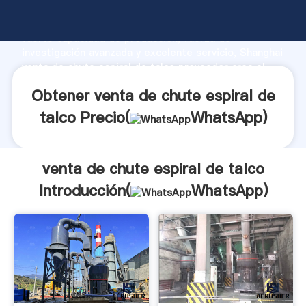
venta de chute espiral de talco fabricante Agarrando
fuerte capacidad de producción, fuerza de
investigación avanzada y excelente servicio, Shanghai
venta de chute espiral de talco proveedor crea el
valor y aporta valores a todos los clientes.
Obtener venta de chute espiral de
talco Precio(
WhatsApp
)
venta de chute espiral de talco
Introducción(
WhatsApp
)