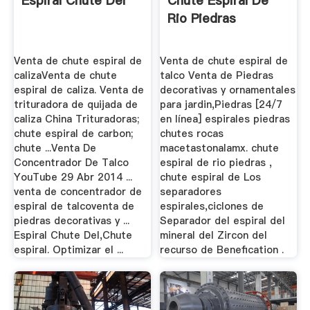
Espiral Chute Del
Chute Espiral De
Rio Piedras
Venta de chute espiral de
Venta de chute espiral de
calizaVenta de chute
talco Venta de Piedras
espiral de caliza. Venta de
decorativas y ornamentales
trituradora de quijada de
para jardin,Piedras [24/7
caliza China Trituradoras;
en línea] espirales piedras
chute espiral de carbon;
chutes rocas
chute ...Venta De
macetastonalamx. chute
Concentrador De Talco
espiral de rio piedras ,
YouTube 29 Abr 2014 ...
chute espiral de Los
venta de concentrador de
separadores
espiral de talcoventa de
espirales,ciclones de
piedras decorativas y ...
Separador del espiral del
Espiral Chute Del,Chute
mineral del Zircon del
espiral. Optimizar el ...
recurso de Benefication .