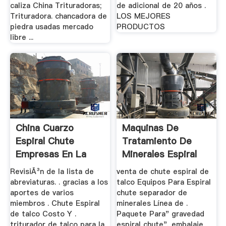
caliza China Trituradoras;
de adicional de 20 años .
Trituradora. chancadora de
LOS MEJORES
piedra usadas mercado
PRODUCTOS
libre ...
China Cuarzo
Maquinas De
Espiral Chute
Tratamiento De
Empresas En La
Minerales Espiral
Lista
Chute
RevisiÃ³n de la lista de
venta de chute espiral de
abreviaturas. . gracias a los
talco Equipos Para Espiral
aportes de varios
chute separador de
miembros . Chute Espiral
minerales Línea de .
de talco Costo Y .
Paquete Para" gravedad
triturador de talco para la
espiral chute", embalaje