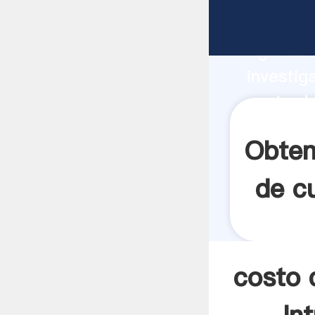
costo de
Agarrand
investig
costo de
el valor
Obten
de c
costo 