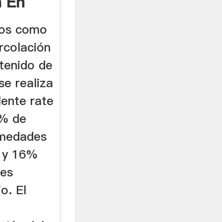
n En
mos como
ercolación
ntenido de
e realiza
lente rate
2% de
umedades
8 y 16%
les
o. El