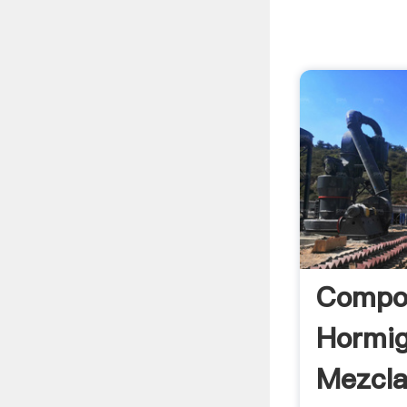
Compo
Hormig
Mezcla