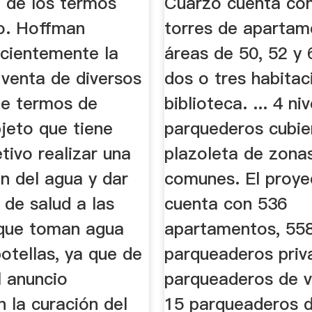
o de los termos
Cuarzo cuenta con
o. Hoffman
torres de apartam
ecientemente la
áreas de 50, 52 y
 venta de diversos
dos o tres habita
e termos de
biblioteca. ... 4 ni
jeto que tiene
parquederos cubie
tivo realizar una
plazoleta de zona
ón del agua y dar
comunes. El proye
 de salud a las
cuenta con 536
que toman agua
apartamentos, 55
otellas, ya que de
parqueaderos priv
l anuncio
parqueaderos de vi
 la curación del
15 parqueaderos 