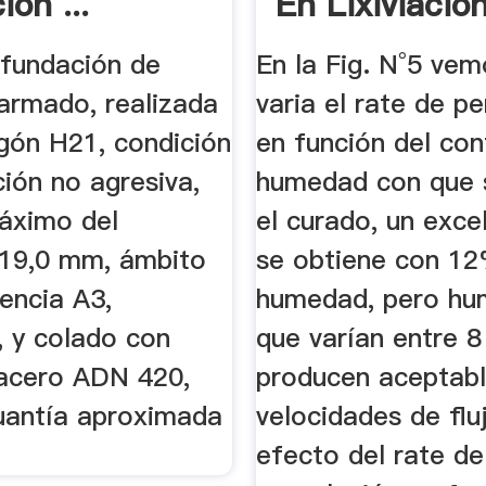
ón ...
En Lixiviació
Montón
 fundación de
En la Fig. N°5 ve
armado, realizada
varia el rate de p
gón H21, condición
en función del co
ión no agresiva,
humedad con que s
áximo del
el curado, un exce
19,0 mm, ámbito
se obtiene con 1
encia A3,
humedad, pero h
, y colado con
que varían entre 
acero ADN 420,
producen aceptab
uantía aproximada
velocidades de fluj
efecto del rate de