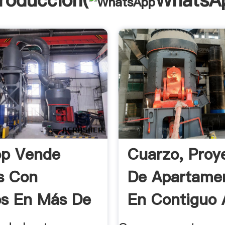
troducción(
WhatsA
op Vende
Cuarzo, Proy
s Con
De Apartame
s En Más De
En Contiguo 
os Y Las ...
Colores ...