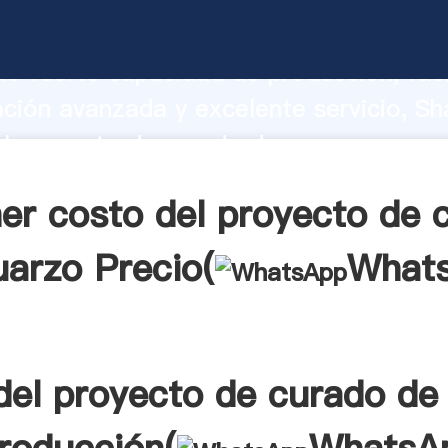
l proyecto de curado de cuarzo fabric
o fuerte capacidad de producción, fue
ación avanzada y excelente servicio, Sh
l proyecto de curado de cuarzo prove
 y aporta valores a todos los clientes.
er costo del proyecto de 
uarzo Precio(
What
del proyecto de curado de