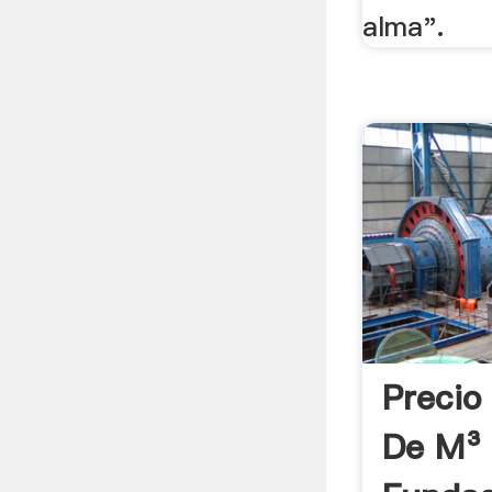
alma".
Precio
De M³ 