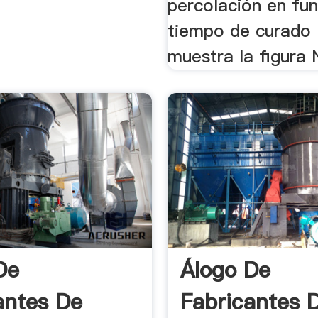
percolación en fun
tiempo de curado 
muestra la figura N
De
Álogo De
antes De
Fabricantes 