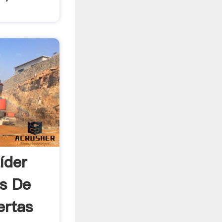
íder
es De
ertas