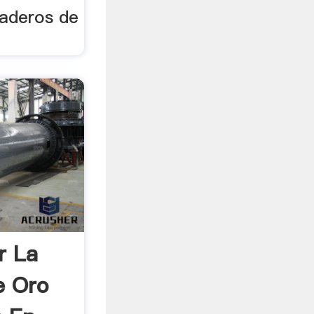
eaderos de
r La
e Oro