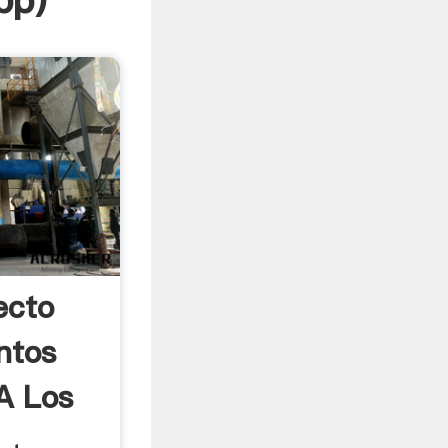
pp
)
ecto
ntos
A Los