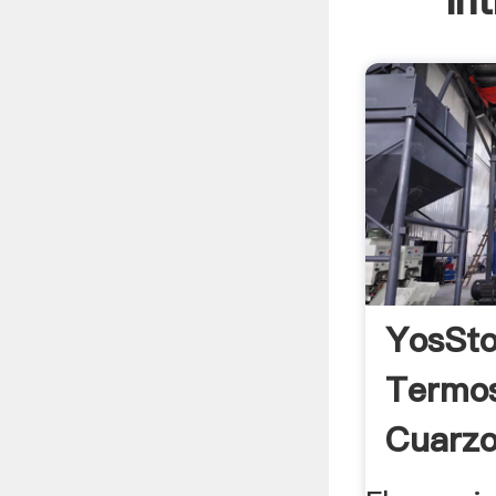
In
YosSt
Termo
Cuarzo
Mil Pes