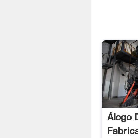
Álogo 
Fabric