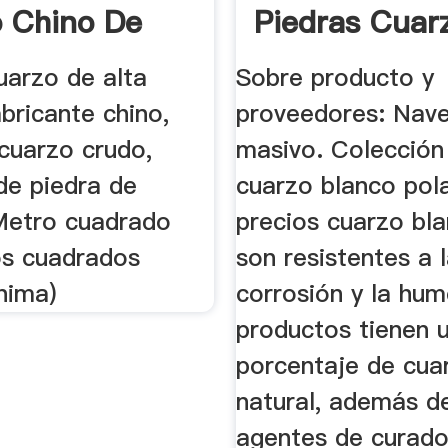
 Chino De
Piedras Cuar
lidad Y ...
Blanco Polar D
uarzo de alta
Sobre producto y
abricante chino,
proveedores: Nave
cuarzo crudo,
masivo. Colección
de piedra de
cuarzo blanco pol
Metro cuadrado
precios cuarzo bla
s cuadrados
son resistentes a 
nima)
corrosión y la hu
productos tienen u
porcentaje de cua
natural, además de
agentes de curado