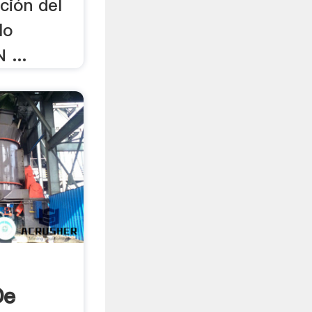
ción del
lo
 ...
De