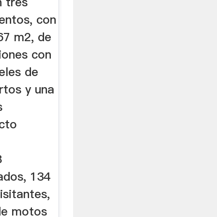
 tres
entos, con
 67 m2, de
ciones con
veles de
rtos y una
s
cto
8
ados, 134
sitantes,
de motos