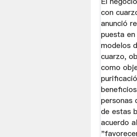
El negoci
con cuarz
anunció r
puesta en
modelos d
cuarzo, ob
como obje
purificaci
beneficios
personas 
de estas b
acuerdo a
"favorecen