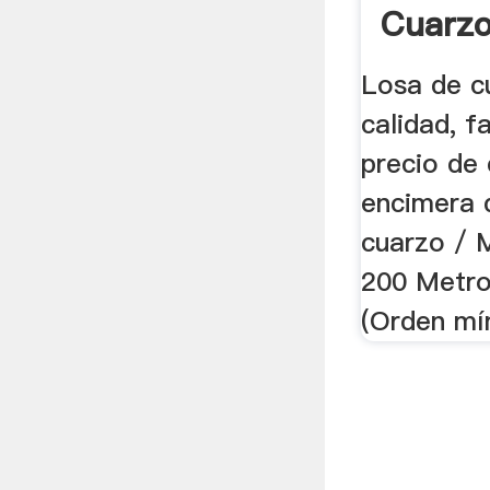
Cuarzo
Alta Ca
Losa de c
calidad, f
precio de 
encimera 
cuarzo / 
200 Metro
(Orden mí