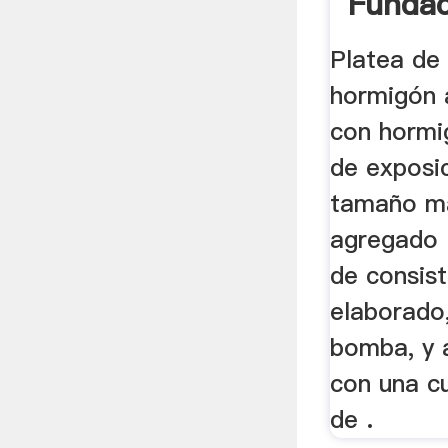
Fundaci
Platea de
hormigón 
con hormi
de exposic
tamaño m
agregado 
de consist
elaborado
bomba, y 
con una c
de .