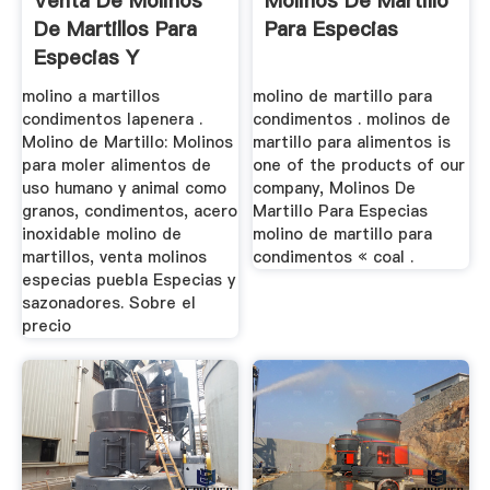
Venta De Molinos
Molinos De Martillo
De Martillos Para
Para Especias
Especias Y
Condimentos
molino a martillos
molino de martillo para
condimentos lapenera .
condimentos . molinos de
Molino de Martillo: Molinos
martillo para alimentos is
para moler alimentos de
one of the products of our
uso humano y animal como
company, Molinos De
granos, condimentos, acero
Martillo Para Especias
inoxidable molino de
molino de martillo para
martillos, venta molinos
condimentos « coal .
especias puebla Especias y
sazonadores. Sobre el
precio