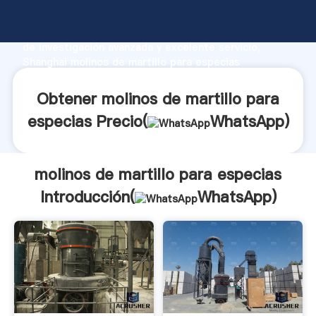
molinos de martillo para especias fabricante
Agarrando fuerte capacidad de producción, fuerza
de investigación avanzada y excelente servicio,
Shanghai molinos de martillo para especias
proveedor crea el valor y aporta valores a todos los
clientes.
Obtener molinos de martillo para
especias Precio(
WhatsApp
)
molinos de martillo para especias
Introducción(
WhatsApp
)