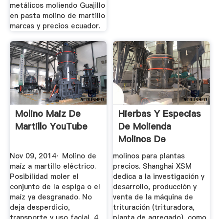
metálicos moliendo Guajillo
en pasta molino de martillo
marcas y precios ecuador.
Molino Maiz De
Hierbas Y Especias
Martillo YouTube
De Molienda
Molinos De
Martillos
Nov 09, 2014· Molino de
molinos para plantas
maíz a martillo eléctrico.
precios. Shanghai XSM
Posibilidad moler el
dedica a la investigación y
conjunto de la espiga o el
desarrollo, producción y
maíz ya desgranado. No
venta de la máquina de
deja desperdicio,
trituración (trituradora,
transporte y uso facial, 4
planta de agregado), como