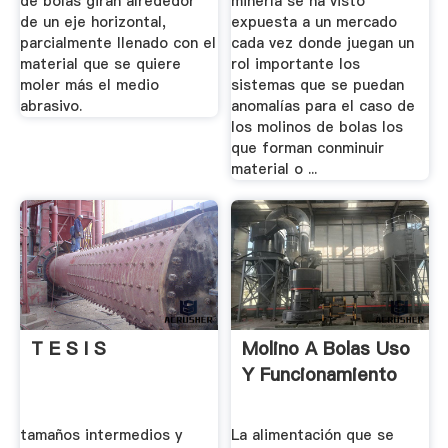
de bolas giran alrededor
minería se ha visto
de un eje horizontal,
expuesta a un mercado
parcialmente llenado con el
cada vez donde juegan un
material que se quiere
rol importante los
moler más el medio
sistemas que se puedan
abrasivo.
anomalías para el caso de
los molinos de bolas los
que forman conminuir
material o ...
T E S I S
Molino A Bolas Uso
Y Funcionamiento
tamaños intermedios y
La alimentación que se