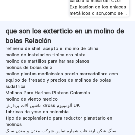
calcula la masa del CO2
Explicacion de los enlaces
metálicos q son,como se ...
que son los exterticio en un molino de
bolas Relación
refinería de shell aceptó el molino de china
molino de instalación típica oro plata
molino de martillos para harinas planos
molinos de bolas de x
molino plantas medicinales precio mercadolibre com
equipo de fresado y precios de molinos de bolas
sudáfrica
Molinos Para Harinas Platano Colombia
molino de viento mexico
ماشین آلات پردازش dross آلومینیوم UK
fabricas de yeso en colombia
tipo de acoplamiento para reductor planetario en
molinos
سنگ شکن ارتفاعات شماره تماس شرکت معدن و معدن سنگ