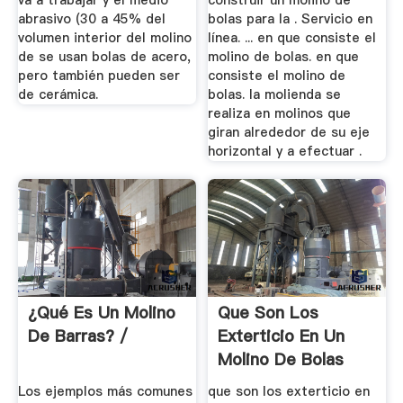
va a trabajar y el medio
construir un molino de
abrasivo (30 a 45% del
bolas para la . Servicio en
volumen interior del molino
línea. ... en que consiste el
de se usan bolas de acero,
molino de bolas. en que
pero también pueden ser
consiste el molino de
de cerámica.
bolas. la molienda se
realiza en molinos que
giran alrededor de su eje
horizontal y a efectuar .
¿Qué Es Un Molino
Que Son Los
De Barras? /
Exterticio En Un
Molino De Bolas
Los ejemplos más comunes
que son los exterticio en