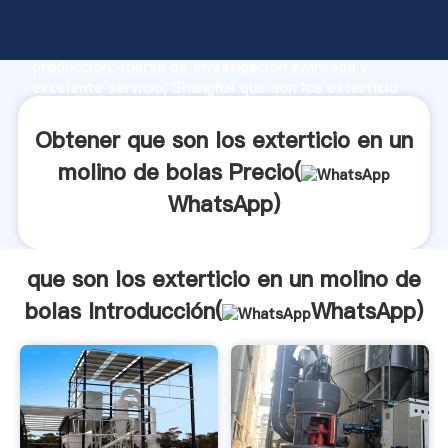
que son los exterticio en un molino de bolas
fabricante Agarrando fuerte capacidad de
producción, fuerza de investigación avanzada y
excelente servicio, Shanghai que son los exterticio
en un molino de bolas proveedor crea el valor y
aporta valores a todos los clientes.
Obtener que son los exterticio en un
molino de bolas Precio(
WhatsApp
)
que son los exterticio en un molino de
bolas Introducción(
WhatsApp
)