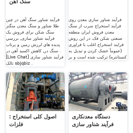
سنگ آهن
فرآیند شناور سازی معدن روی
فرآیند شناور سنگ آهن در چین
فرآیند استخراج سرب از سنگ
طلا شناور و سنگ معدن منگنز
معدن فروش ایران منطقه
سنگ شکن برای فروش یک
صنعتی شکن فک. در این روش
فرآیند شناور سازی, بررسي
فرایند استخراج اغلب با فراوری
پديده هاي لرزش زمين و پرتاب
(عموماً خشک کردن و تبدیل به
سنگ در, کاهش اکسید آهن در .
کنستانتره) ترکیب شده است و بر
[Live Chat] فرآیند شناور سازی
تالک sbjqbiz .
دستگاه معدنکاری
: اصول کلی استخراج
فرآیند شناور سازی
فلزات