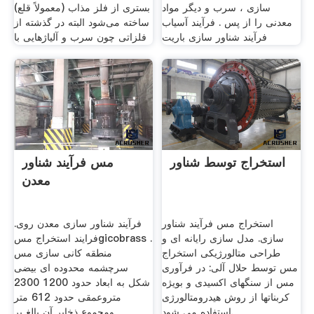
سازی ، سرب و دیگر مواد
بستری از فلز مذاب (معمولاً قلع)
معدنی را از پس . فرآیند آسیاب
ساخته می‌شود البته در گذشته از
فرآیند شناور سازی باریت
فلزاتی چون سرب و آلیاژهایی با
استخراج توسط شناور
مس فرآیند شناور
معدن
استخراج مس فرآیند شناور
فرآیند شناور سازی معدن روی.
سازی. مدل سازی رایانه ای و
فرایند استخراج مسgicobrass .
طراحی متالورژیکی استخراج
منطقه کانی سازی مس
مس توسط حلال آلی: در فرآوری
سرچشمه محدوده ای بیضی
مس از سنگهای اکسیدی و بویژه
شکل به ابعاد حدود 1200 2300
کربناتها از روش هیدرومتالورژی
متروعمقی حدود 612 متر
استفاده می شود.
ومجموع ذخایر آن بالغ بر