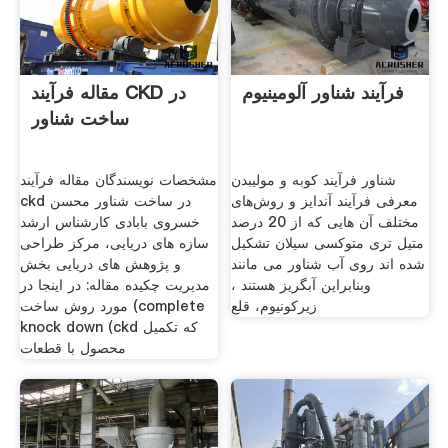
فرآیند شناور آلومینیوم
مقاله فرآیند CKD در
ساخت شناور
شناور فرآیند کوبه و مولیبدن
مشخصات نویسندگان مقاله فرآیند
معرفی فرآیند آندایز و روش‌های
ckd در ساخت شناور محسن
مختلف آن هایی که از 20 درصد
خسروی بابادی کارشناس ارشد
متیل تری متوکسی سیلان تشکیل
سازه های دریایی، مرکز طراحی
شده اند روی آب شناور می مانند
و پژوهش های دریایی بخش
وبنابراین آبگریز هستند ،
مدیریت چکیده مقاله: در اینجا در
زیرکونیوم، قلع
مورد روش ساخت (complete
knock down (ckd که تکمیل
محصول با قطعات