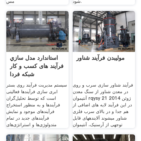
شود.
مس
مولیبدن فرآیند شناور
استاندارد مدل سازي
فرآيند های كسب و کار
شبکه فردا
فرآیند شناور سازی سرب و روی
سیستم مدیریت فرآیند روی بستر
در معدن شناور از سنگ معدن
ابری سازی فرآيندها فعالیتی
آنتیموان rqysy 21 ژوئن 2014
است که توسط تحلیل‌گران
در این فرآیند لایه های اضافی از
فرآيندها و به منظور استخراج
هم جدا و در بالای سرب فلزی
فرآيندهای موجود و نمایش
شناور میشوند آلایندههای قابل
فرآيندهای جدید در تمام
توجهی از آرسنیک، آنتیموان
متدولوژی‌ها و استراتژی‌های