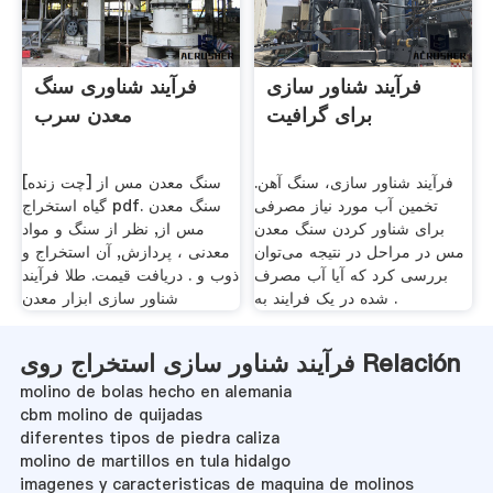
فرآیند شناور سازی
فرآیند شناوری سنگ
برای گرافیت
معدن سرب
فرآیند شناور سازی، سنگ آهن.
[چت زنده] سنگ معدن مس از
تخمین آب مورد نیاز مصرفی
گیاه استخراج pdf. سنگ معدن
برای شناور کردن سنگ معدن
مس از, نظر از سنگ و مواد
مس در مراحل در نتیجه می‌توان
معدنی ، پردازش, آن اﺳﺘﺨﺮاج و
بررسی کرد که آیا آب مصرف
ذوب و . دریافت قیمت. طلا فرآیند
شده در یک فرایند به .
شناور سازی ابزار معدن
فرآیند شناور سازی استخراج روی Relación
molino de bolas hecho en alemania
cbm molino de quijadas
diferentes tipos de piedra caliza
molino de martillos en tula hidalgo
imagenes y caracteristicas de maquina de molinos