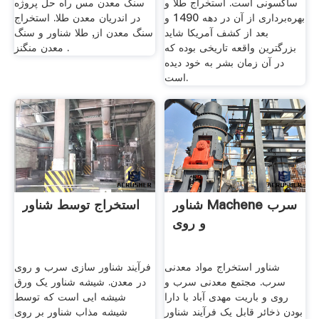
ساکسونی است. استخراج طلا و
سنگ معدن مس راه حل پروژه
بهره‌برداری از آن در دهه 1490 و
در اندریان معدن طلا. استخراج
بعد از کشف آمریکا شاید
سنگ معدن از, طلا شناور و سنگ
بزرگترین واقعه‌ تاریخی بوده که
معدن منگنز .
در آن زمان بشر به خود دیده
است.
شناور Machene سرب
استخراج توسط شناور
و روی
شناور استخراج مواد معدنی
فرآیند شناور سازی سرب و روی
سرب. مجتمع معدنی سرب و
در معدن. شیشه شناور یک ورق
روی و باریت مهدی آباد با دارا
شیشه ایی است که توسط
بودن ذخائر قابل یک فرآیند شناور
شیشه مذاب شناور بر روی