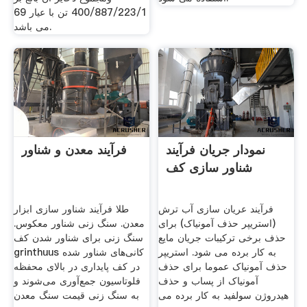
400/887/223/1 تن با عیار 69
می باشد.
نمودار جریان فرآیند
فرآیند معدن و شناور
شناور سازی کف
فرآیند عریان سازی آب ترش
طلا فرآیند شناور سازی ابزار
(استریپر حذف آمونیاک) برای
معدن. سنگ زنی شناور معکوس.
حذف برخی ترکیبات جریان مایع
سنگ زنی برای شناور شدن کف
به کار برده می شود. استریپر
grinthuus کانی‌های شناور شده
حذف آمونیاک عموما برای حذف
در کف پایداری در بالای محفظه
آمونیاک از پساب و حذف
فلوتاسیون جمع‌آوری می‌شوند و
هیدروژن سولفید به کار برده می
به سنگ زنی قیمت سنگ معدن