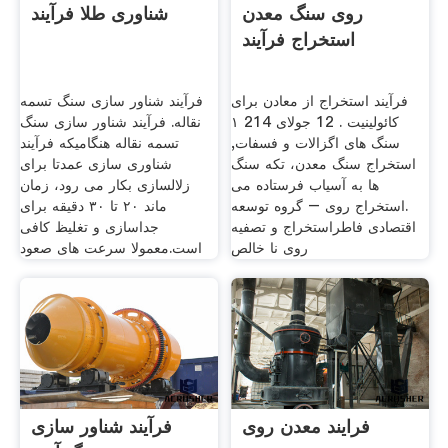
روی سنگ معدن
شناوری طلا فرآیند
استخراج فرآیند
فرآیند استخراج از معادن برای
فرآیند شناور سازی سنگ تسمه
کائولینیت . 12 جولای 214 ۱
نقاله. فرآیند شناور سازی سنگ
سنگ های اگزالات و فسفات,
تسمه نقاله هنگامیکه فرآیند
استخراج سنگ معدن، تكه سنگ
شناوری سازی عمدتا برای
ها به آسیاب فرستاده می
زلالسازی بکار می رود، زمان
.استخراج روی – گروه توسعه
ماند ۲۰ تا ۳۰ دقیقه برای
اقتصادی فاطراستخراج و تصفیه
جداسازی و تغلیظ کافی
روی نا خالص
است.معمولا سرعت های صعود
فرایند معدن روی
فرآیند شناور سازی