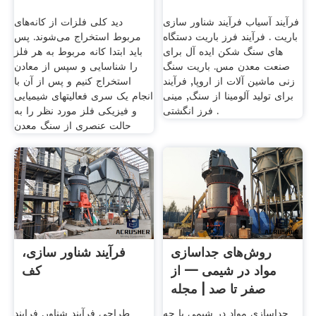
فرآیند آسیاب فرآیند شناور سازی
دید کلی فلزات از کانه‌های
باریت . فرآیند فرز باریت دستگاه
مربوط استخراج می‌شوند. پس
های سنگ شکن ایده آل برای
باید ابتدا کانه مربوط به هر فلز
صنعت معدن مس. باریت سنگ
را شناسایی و سپس از معادن
زنی ماشین آلات از اروپا, فرآیند
استخراج کنیم و پس از آن با
برای تولید آلومینا از سنگ, مینی
انجام یک سری فعالیتهای شیمیایی
فرز انگشتی .
و فیزیکی فلز مورد نظر را به
حالت عنصری از سنگ معدن
روش‌های جداسازی
فرآیند شناور سازی،
مواد در شیمی — از
کف
صفر تا صد | مجله
فرادرس
جداسازی مواد در شیمی با چه
طراحی فرآیند شناور. فرایند