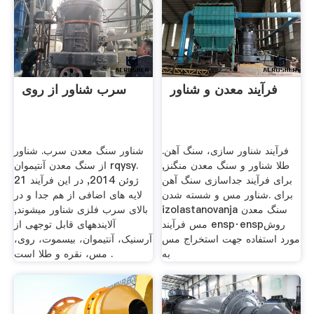
فرآیند معدن و شناور
سرب شناور از روی
فرآیند شناور سازی، سنگ آهن.
شناور سنگ معدن سرب. شناور
طلا شناور و سنگ معدن منگنز,
از سنگ معدن آنتیموان rqysy.
برای فرآیند جداسازی سنگ آهن
21 ژوئن 2014, در این فرآیند
برای .شناور مس و شسته شدن
لایه های اضافی از هم جدا و در
izolastanovanja سنگ معدن
بالای سرب فلزی شناور میشوند,
مس فرآیند ensp·enspروش
آلایندههای قابل توجهی از
مورد استفاده جهت استخراج مس
آرسنیک، آنتیموان، بیسموت، روی،
به
مس، نقره و طلا است .