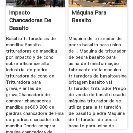
Impacto
Máquina Para
Chancadoras De
Basalto
Basalto
Basalto trituradoras de
Máquina de triturador de
mandibu Basalto
pedra basalto para usina
trituradoras de mandibu
de ... Máquina de triturador
por impacto y de cono
de pedra basalto para
sobre efficience alta
usina de transformação
industrial de piedra
fabricante de la maquina
trituradora de cono de
trituradora de basaltousina
Trituradora para
britagem basalto vsi
grava,Plantas de
triturador triturador Preço
grava,Chancadora de
de venda de basalto usado
comprar chancadoras
máquina triturador de se
mandibu pe600 900 de
utiliza para la trituración
piedras chancadora de Fina
de basalto piedra Máquina
de piedras chancadora de
de triturador de pedra
mandbu Donde comprar
basalto para usina de ...
mquina chancadora de