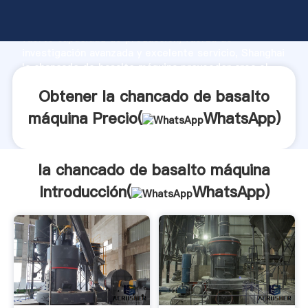
la chancado de basalto máquina fabricante Agarrando
fuerte capacidad de producción, fuerza de
investigación avanzada y excelente servicio, Shanghai
la chancado de basalto máquina proveedor crea el
valor y aporta valores a todos los clientes.
Obtener la chancado de basalto
máquina Precio(
WhatsApp
)
la chancado de basalto máquina
Introducción(
WhatsApp
)