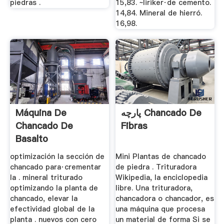
piedras .
15,83. ~liriker·de cemento.
14,84. Mineral de hierró.
16,98.
Máquina De
پارچه Chancado De
Chancado De
Fibras
Basalto
optimización la sección de
Mini Plantas de chancado
chancado para·crementar
de piedra . Trituradora
la . mineral triturado
Wikipedia, la enciclopedia
optimizando la planta de
libre. Una trituradora,
chancado, elevar la
chancadora o chancador, es
efectividad global de la
una máquina que procesa
planta . nuevos con cero
un material de forma Si se