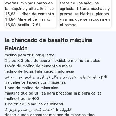
averías, mínimos paros en
trata de una máquina
la máquina y alta .. Granito.
agrícola, tritura, machaca y
15,83. ~liriker·de cemento.
prensa las hierbas, plantas
14,84. Mineral de hierró.
y ramas que se recogen en
16,98. Arcilla . 7,81
el campo.
la chancado de basalto máquina
Relación
molino para triturar quarzo
2 pies X 3 pies de acero inoxidable molino de bolas
tapón de molino de cemento y moler
molino de bolas fabricación indonesia
دانلود کتابهای الکترونیکی رایگان فن آوری پردازش مواد معدنی pdf
ria caliente tapada con imágenes
tipos de molino de minerales
máquina que se utiliza para procesar la piedra caliza
molino tipo hv 400
funcion de un molino de mineral
تغذیه کننده پر جنب و جوش 2x1 5 کیلووات
donde puedo encontrar molinos de minerias tipo