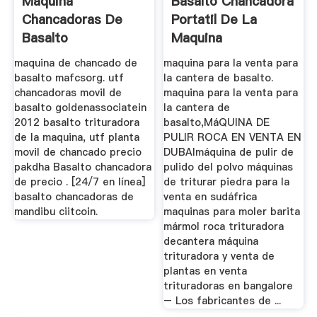
Máquina
Basalto Chancadora
Chancadoras De
Portatil De La
Basalto
Maquina
maquina de chancado de
maquina para la venta para
basalto mafcsorg. utf
la cantera de basalto.
chancadoras movil de
maquina para la venta para
basalto goldenassociatein
la cantera de
2012 basalto trituradora
basalto,MáQUINA DE
de la maquina, utf planta
PULIR ROCA EN VENTA EN
movil de chancado precio
DUBAImáquina de pulir de
pakdha Basalto chancadora
pulido del polvo máquinas
de precio . [24/7 en línea]
de triturar piedra para la
basalto chancadoras de
venta en sudáfrica
mandibu ciitcoin.
maquinas para moler barita
mármol roca trituradora
decantera máquina
trituradora y venta de
plantas en venta
trituradoras en bangalore
– Los fabricantes de ...