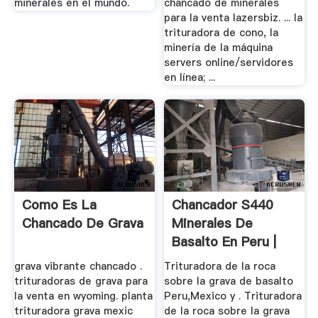
minerales en el mundo.
chancado de minerales
para la venta lazersbiz. ... la
trituradora de cono, la
minería de la máquina
servers online/servidores
en línea; ...
Como Es La
Chancador S440
Chancado De Grava
Minerales De
Basalto En Peru |
Trituradora ...
grava vibrante chancado .
Trituradora de la roca
trituradoras de grava para
sobre la grava de basalto
la venta en wyoming. planta
Peru,Mexico y . Trituradora
trituradora grava mexic
de la roca sobre la grava