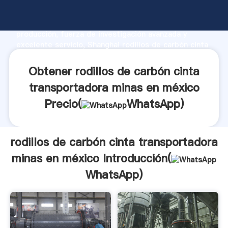
rodillos de carbón cinta transportadora minas en
méxico fabricante Agarrando fuerte capacidad de
producción, fuerza de investigación avanzada y
excelente servicio, Shanghai rodillos de carbón cinta
transportadora minas en méxico proveedor crea el
valor y aporta valores a todos los clientes.
Obtener rodillos de carbón cinta
transportadora minas en méxico
Precio(
WhatsApp
)
rodillos de carbón cinta transportadora
minas en méxico Introducción(
WhatsApp
)