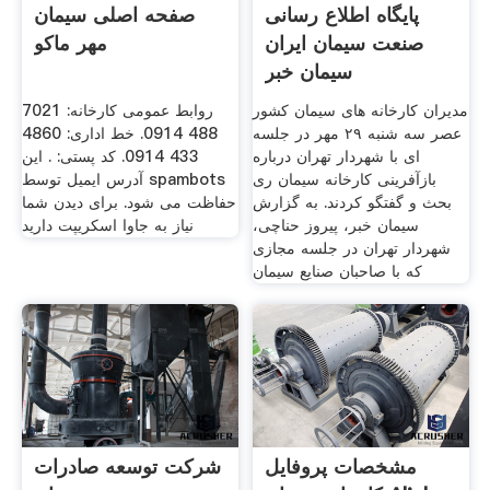
پایگاه اطلاع رسانی
صفحه اصلی سیمان
صنعت سیمان ایران
مهر ماکو
سیمان خبر
مدیران کارخانه های سیمان کشور
روابط عمومی کارخانه: 7021
عصر سه شنبه ٢٩ مهر در جلسه
488 0914. خط اداری: 4860
ای با شهردار تهران درباره
433 0914. کد پستی: . این
بازآفرینی کارخانه سیمان ری
آدرس ایمیل توسط spambots
بحث و گفتگو کردند. به گزارش
حفاظت می شود. برای دیدن شما
سیمان خبر، پیروز حناچی،
نیاز به جاوا اسکریپت دارید
شهردار تهران در جلسه مجازی
که با صاحبان صنایع سیمان
مشخصات پروفایل
شرکت توسعه صادرات