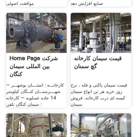
صنایع افزایش دهد
موافقت اصولی
قیمت سیمان کارخانه
Home Page شرکت
گچ سمنان
بین المللی سیمان
کنگان
قیمت سیمان پاکتی و فله ، نرخ
کارخانـــه : استــــان بوشهـــر –
روز خرید هر تن انواع سیمان
شهــــرستـــان کنــگان کیلومتر
کیسه ای درب کارخانه، فروش
14 جاده عسلویه – کارخانه
سیمان
سیمان کنگان تلفن :