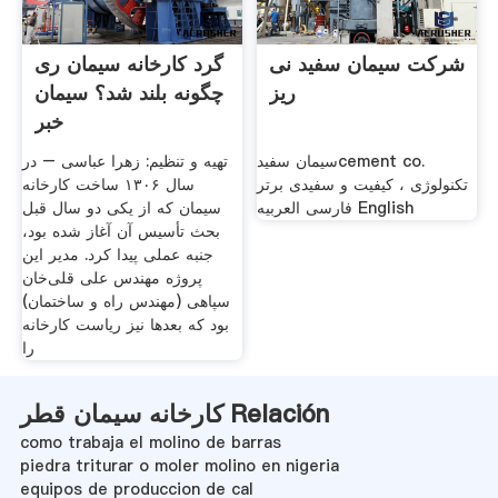
شرکت سیمان سفید نی
گرد کارخانه سیمان ری
ریز
چگونه بلند شد؟ سیمان
خبر
سیمان سفیدcement co.
تهیه و تنظیم: زهرا عباسی – در
تکنولوژی ، کیفیت و سفیدی برتر
سال ۱۳۰۶ ساخت کارخانه
فارسی العربیه English
سیمان که از یکی دو سال قبل
بحث تأسیس آن آغاز شده بود،
جنبه عملی پیدا کرد. مدیر این
پروژه مهندس علی قلی‌خان
سپاهی (مهندس راه و ساختمان)
بود که بعدها نیز ریاست کارخانه
را
کارخانه سیمان قطر Relación
como trabaja el molino de barras
piedra triturar o moler molino en nigeria
equipos de produccion de cal