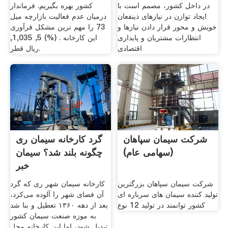
در داخل کشور، مصمم است با
کشور بهره بگیریم. فرماندار
ایجاد توازن در نیازهای ذینفعان
درمیان عدم فعالیت بازارچه میل
خویش و محور قرار دادن نیازها و
73 را مهم ترین مشکل فرآوری
انتظارات مشتریان و پایداری
این کارخانه . (%) 5, 1,035,
اقتصادی
ریال قطر.
شرکت سیمان سپاهان
گرد کارخانه سیمان ری
(سهامی عام)
چگونه بلند شد؟ سیمان
خبر
شرکت سیمان سپاهان بزرگترین
کارخانه سیمان شهر ری که گرد
تولید کننده سیمان های سرباره ای
آن فضای شهر را آلوده می‌کرد،
کشور توانمند در تولید 12 نوع
بعد از دهه ۱۳۶۰ تعطیل و بنا شد
به موزه صنعت سیمان کشور
تبدیل شود، اما این کارخانه محل