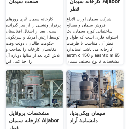
کارخانه سیمان Aljabor
صنعت سیمان
قطر
شرکت سیمان آوران آلاداغ
کارخانه سیمان غُری روزهای
فروش سیمان و مصالح
پرفراز ونشیبی را از سر گذرانده
ساختمانی کوره سيمان، يک
است . بعد از اشغال افغانستان
استوانه فلزى است که طول و
توسط ارتش آمریکا و سرنگونی
قطر آن، متناسب با ظرفيت
حکومت طالبان ، دولت وقت
کارخانه مى باشد. استاندارد
افغانستان کارخانه را تصاحب و
astm c 150 و ‎aashto m 85
تلاش کرد بعد از سالها دوباره آن
مشخصات ۸ نوع مختلف سیمان
را احیا کند . این
سیمان ویکی‌پدیا،
مشخصات پروفایل
دانشنامهٔ آزاد
کارخانه سیمان Aljabor
قطر