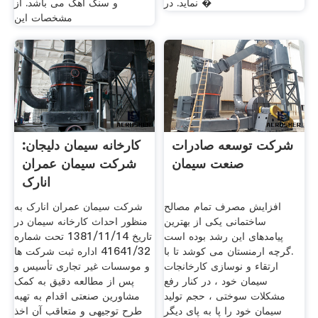
نماید. در �
و سنگ آهک می باشد. از
مشخصات این
شرکت توسعه صادرات
کارخانه سیمان دلیجان:
صنعت سیمان
شرکت سیمان عمران
انارک
افزایش مصرف تمام مصالح
شرکت سیمان عمران انارک به
ساختمانی یکی از بهترین
منظور احداث کارخانه سیمان در
پیامدهای این رشد بوده است
تاریخ 1381/11/14 تحت شماره
.گرچه ارمنستان می کوشد تا با
41641/32 اداره ثبت شرکت ها
ارتقاء و نوسازی کارخانجات
و موسسات غیر تجاری تأسیس و
سیمان خود ، در کنار رفع
پس از مطالعه دقیق به کمک
مشکلات سوختی ، حجم تولید
مشاورین صنعتی اقدام به تهیه
سیمان خود را پا به پای دیگر
طرح توجیهی و متعاقب آن اخذ