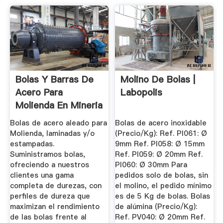
Bolas Y Barras De
Molino De Bolas |
Acero Para
Labopolis
Molienda En Mineria
E Industria.
Bolas de acero aleado para
Bolas de acero inoxidable
Molienda, laminadas y/o
(Precio/Kg): Ref. PI061: Ø
estampadas.
9mm Ref. PI058: Ø 15mm
Suministramos bolas,
Ref. PI059: Ø 20mm Ref.
ofreciendo a nuestros
PI060: Ø 30mm Para
clientes una gama
pedidos solo de bolas, sin
completa de durezas, con
el molino, el pedido mínimo
perfiles de dureza que
es de 5 Kg de bolas. Bolas
maximizan el rendimiento
de alúmina (Precio/Kg):
de las bolas frente al
Ref. PV040: Ø 20mm Ref.