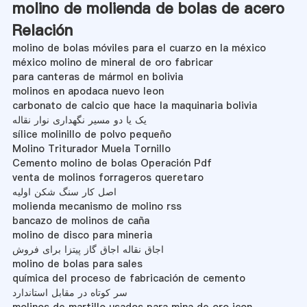
molino de molienda de bolas de acero
Relación
molino de bolas móviles para el cuarzo en la méxico
méxico molino de mineral de oro fabricar
para canteras de mármol en bolivia
molinos en apodaca nuevo leon
carbonato de calcio que hace la maquinaria bolivia
یک یا دو مسیر نگهداری نوار نقاله
sílice molinillo de polvo pequeño
Molino Triturador Muela Tornillo
Cemento molino de bolas Operación Pdf
venta de molinos forrageros queretaro
اصل کار سنگ شکن اولیه
molienda mecanismo de molino rss
bancazo de molinos de caña
molino de disco para mineria
اجاق نقاله اجاق گاز پیتزا برای فروش
molino de bolas para sales
química del proceso de fabricación de cemento
سر کوتاه در مقابل استاندارد
molinos de martillo usados para mina de oro icon