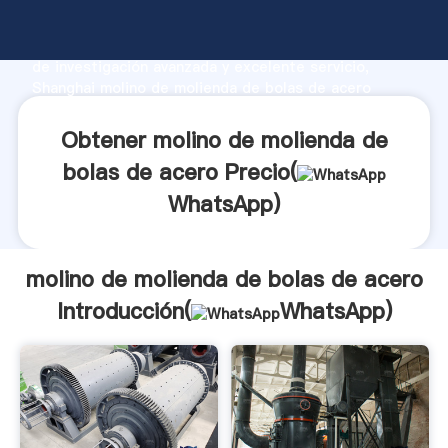
molino de molienda de bolas de acero fabricante
Agarrando fuerte capacidad de producción, fuerza
de investigación avanzada y excelente servicio,
Shanghai molino de molienda de bolas de acero
proveedor crea el valor y aporta valores a todos los
clientes.
Obtener molino de molienda de
bolas de acero Precio(
WhatsApp
)
molino de molienda de bolas de acero
Introducción(
WhatsApp
)