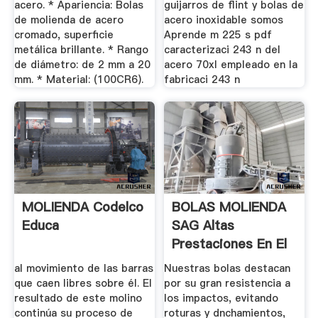
acero. * Apariencia: Bolas
guijarros de flint y bolas de
de molienda de acero
acero inoxidable somos
cromado, superficie
Aprende m 225 s pdf
metálica brillante. * Rango
caracterizaci 243 n del
de diámetro: de 2 mm a 20
acero 70xl empleado en la
mm. * Material: (100CR6).
fabricaci 243 n
MOLIENDA Codelco
BOLAS MOLIENDA
Educa
SAG Altas
Prestaciones En El
Proceso De ...
al movimiento de las barras
Nuestras bolas destacan
que caen libres sobre él. El
por su gran resistencia a
resultado de este molino
los impactos, evitando
continúa su proceso de
roturas y dnchamientos,