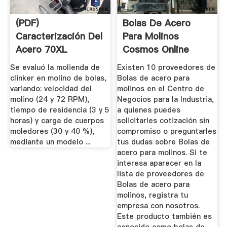
(PDF)
Bolas De Acero
Caracterización Del
Para Molinos
Acero 70XL
Cosmos Online
Empleado En La ...
Se evaluó la molienda de
Existen 10 proveedores de
clinker en molino de bolas,
Bolas de acero para
variando: velocidad del
molinos en el Centro de
molino (24 y 72 RPM),
Negocios para la Industria,
tiempo de residencia (3 y 5
a quienes puedes
horas) y carga de cuerpos
solicitarles cotización sin
moledores (30 y 40 %),
compromiso o preguntarles
mediante un modelo ...
tus dudas sobre Bolas de
acero para molinos. Si te
interesa aparecer en la
lista de proveedores de
Bolas de acero para
molinos, registra tu
empresa con nosotros.
Este producto también es
conocido como bolas de