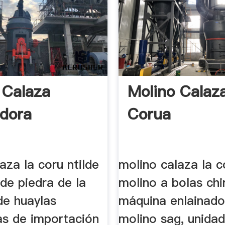
 Calaza
Molino Calaz
adora
Corua
aza la coru ntilde
molino calaza la c
de piedra de la
molino a bolas chi
de huaylas
máquina enlainado
as de importación
molino sag, unida