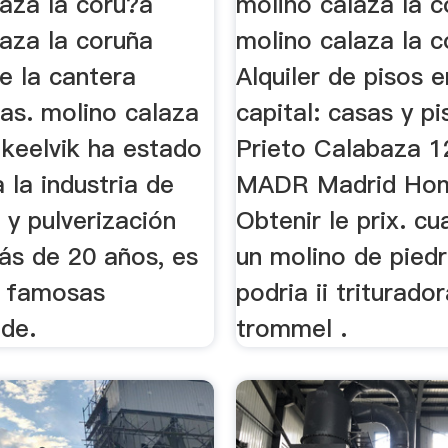
laza la coru?a
molino calaza la c
laza la coruña
molino calaza la c
e la cantera
Alquiler de pisos 
as. molino calaza
capital: casas y p
 keelvik ha estado
Prieto Calabaza 
a la industria de
MADR Madrid Hom
n y pulverización
Obtenir le prix. cu
ás de 20 años, es
un molino de pied
s famosas
podria ii triturado
de.
trommel .