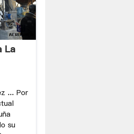
a La
z ... Por
tual
uña
do su