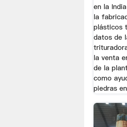
en la Indi
la fabrica
plásticos 
datos de 
triturador
la venta e
de la plan
como ayud
piedras en