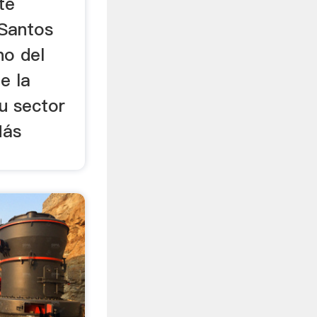
te
 Santos
no del
e la
u sector
Más