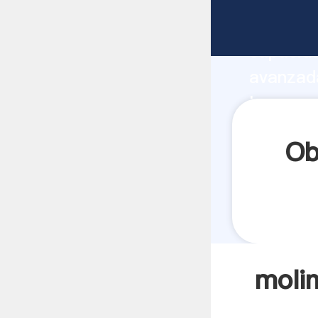
molino c
capacida
avanzada
la coru 
todos lo
Ob
molin