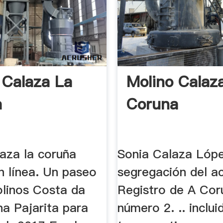
 Calaza La
Molino Calaz
a
Coruna
laza la coruña
Sonia Calaza Lópe
n línea. Un paseo
segregación del ac
olinos Costa da
Registro de A Cor
a Pajarita para
número 2. .. inclui