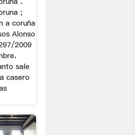
oruna .
oruna ;
en a coruña
isos Alonso
1297/2009
bre.
anto sale
ra casero
ras