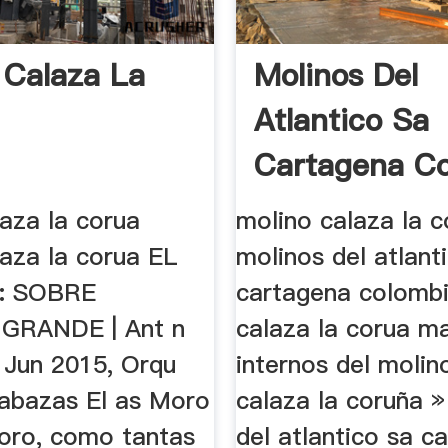
 Calaza La
Molinos Del
Atlantico Sa
Cartagena C
aza la corua
molino calaza la c
laza la corua EL
molinos del atlant
: SOBRE
cartagena colombi
 GRANDE | Ant n
calaza la corua m
 Jun 2015, Orqu
internos del molin
labazas El as Moro
calaza la coruña »
noro, como tantas
del atlantico sa c