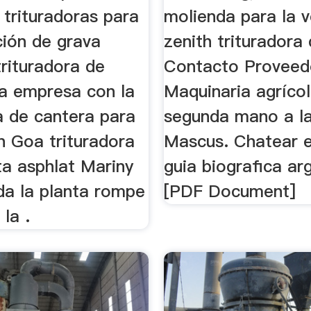
a trituradoras para
molienda para la 
ción de grava
zenith trituradora
trituradora de
Contacto Proveed
la empresa con la
Maquinaria agríco
a de cantera para
segunda mano a la
n Goa trituradora
Mascus. Chatear e
ta asphlat Mariny
guia biografica ar
a la planta rompe
[PDF Document]
 la .