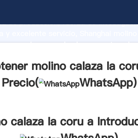
alaza la coru a fabricante Agarrando f
d de producción, fuerza de investigaci
 y excelente servicio, Shanghai molino
a proveedor crea el valor y aporta valor
s clientes.
tener molino calaza la cor
Precio(
WhatsApp
)
o calaza la coru a Introdu