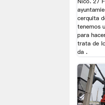
Nico. 27 
ayuntamie
cerquita 
tenemos u
para hacer
trata de 
da .