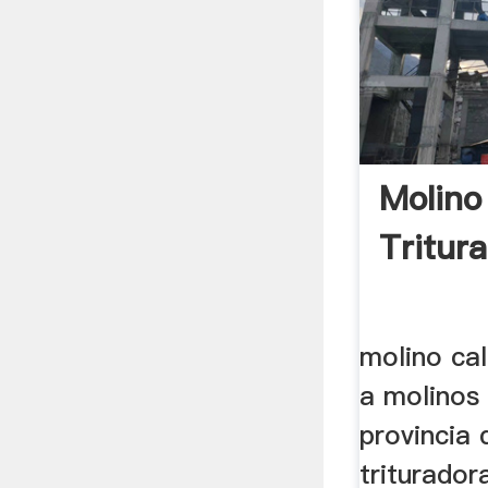
Molino
Tritur
molino cal
a molinos 
provincia 
triturador