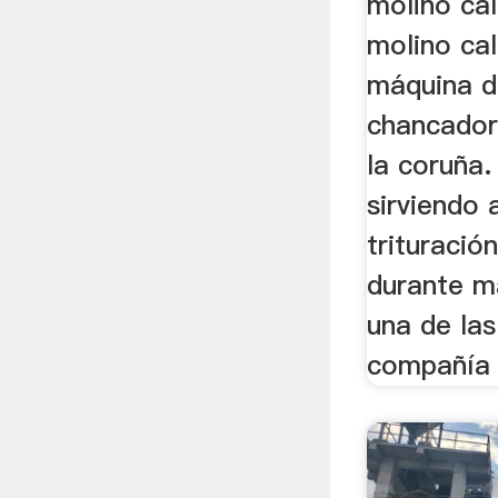
molino ca
molino ca
máquina d
chancador
la coruña.
sirviendo 
trituració
durante m
una de la
compañía 