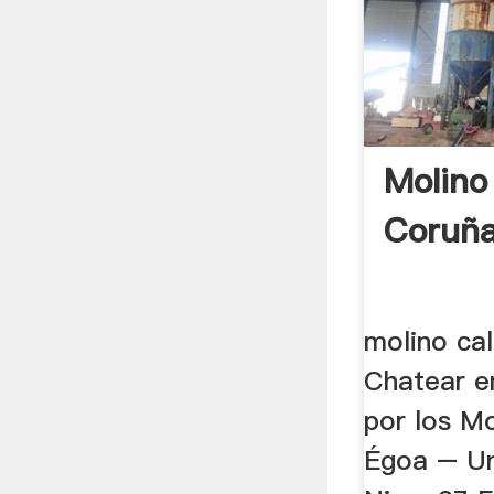
Molino
Coruñ
molino ca
Chatear e
por los M
Égoa – Un