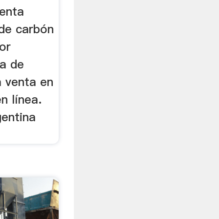
venta
 de carbón
or
la de
 venta en
n línea.
gentina