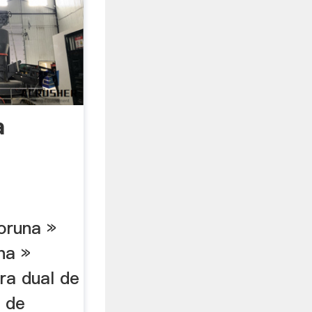
a
oruna »
na »
ra dual de
d de