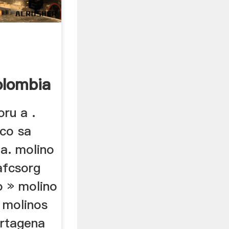
olombia
oru a .
ico sa
a. molino
afcsorg
o » molino
 molinos
artagena