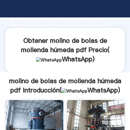
molino de bolas de molienda húmeda pdf fabricante
Agarrando fuerte capacidad de producción, fuerza
de investigación avanzada y excelente servicio,
Shanghai molino de bolas de molienda húmeda pdf
proveedor crea el valor y aporta valores a todos los
clientes.
Obtener molino de bolas de
molienda húmeda pdf Precio(
WhatsApp
)
molino de bolas de molienda húmeda
pdf Introducción(
WhatsApp
)