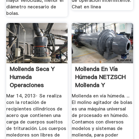
mayor velocidad, menor el
de operación intermitente.
diámetro necesario de
Chat en línea
bolas.
Molienda Seca Y
Molienda En Vía
Humeda
Húmeda NETZSCH
Operaciones
Molienda Y
Unitarias 1
Dispersión
Mar 14, 2013· Se realiza
Molienda en vía húmeda. ...
con la rotación de
El molino agitador de bolas
recipientes cilíndricos de
es una máquina universal
acero que contienen una
de procesado en húmedo.
carga de cuerpos sueltos
Contamos con diversos
de trituración. Los cuerpos
modelos y sistemas de
moledores son libres de
molienda, para poder