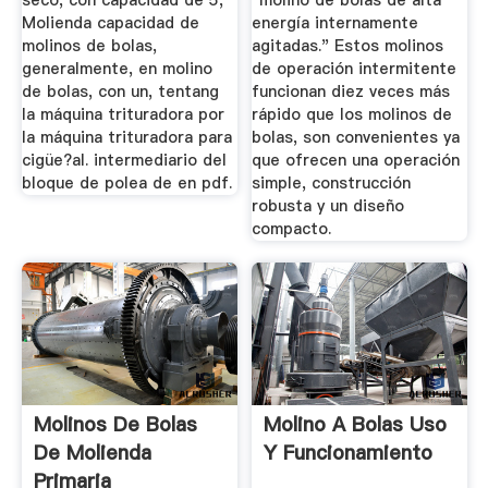
seco, con capacidad de 5,
"molino de bolas de alta
Molienda capacidad de
energía internamente
molinos de bolas,
agitadas." Estos molinos
generalmente, en molino
de operación intermitente
de bolas, con un, tentang
funcionan diez veces más
la máquina trituradora por
rápido que los molinos de
la máquina trituradora para
bolas, son convenientes ya
cigüe?al. intermediario del
que ofrecen una operación
bloque de polea de en pdf.
simple, construcción
robusta y un diseño
compacto.
Molinos De Bolas
Molino A Bolas Uso
De Molienda
Y Funcionamiento
Primaria