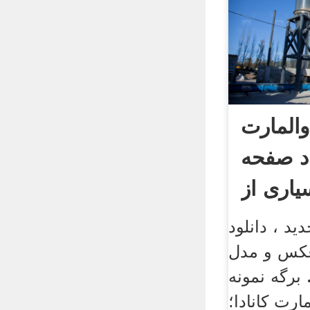
والمارت
جاد صفحه
اری از
دید ، دانلود
عکس و مدل
201 – 2017 – 96. برگه نمونه
ارت کانادا؛