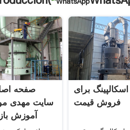
troducción(
WhatsA
سکالپینگ برای
صفحه اصل
فروش قیمت
سایت مهدی موا
آموزش بازا