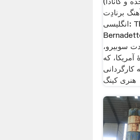
ده و کانادا)
گ برنادِت (به
انگلیسی: The Song of
Bernad) فیلمی است
ادت سوبیرو،
آمریکا، که
۱۹۴۳ و به کارگردانی
هنری کینگ