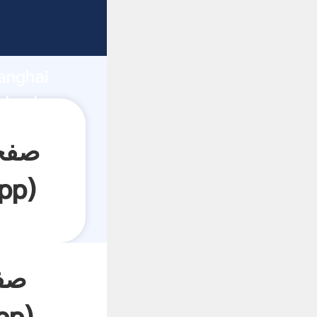
anghai
pp
)
صفح