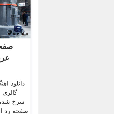
صفحه
عرق
دانلود اه
گالری 
سرخ شده ب
صفحه رد از