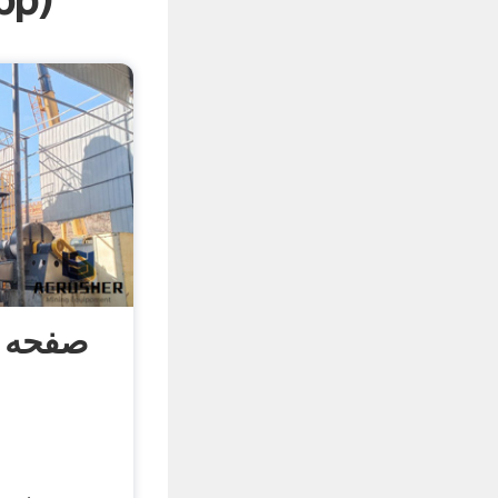
pp
)
صفحه ا