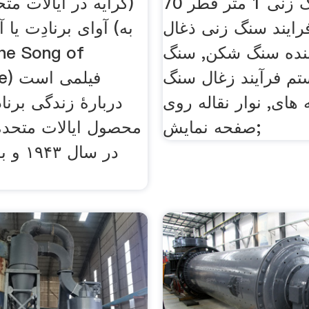
گرانیت سنگ زنی 1 متر قطر 70
(کرایه در ایالات متح
رایند سنگ زنی ذغال
آوای برنادِت یا آهن
ننده سنگ شکن, سنگ
م فرآیند زغال سنگ
ette
های, نوار نقاله روی
دربارهٔ زندگی برن
صفحه نمایش;
محصول ایالات متحدهٔ 
در سال 