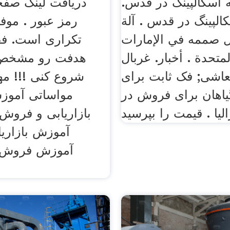
اسکالپینگ در قدس.
دریافت لینک صفح
لپینگ در قدس . آلة
رمز عبور . موف
ل صممه في الإمارات
تکراری است. فق
لمتحدة . أخبار. غربال
هدفت رو مشخص 
اشی; فک ثابت برای
شروع کنی !!! م
یاهان برای فروش در
مواساتی آمو
لیا . قیمت را بپرسید
بازاریابی و فروش .
آموزش بازاری
آموزش فروش. 