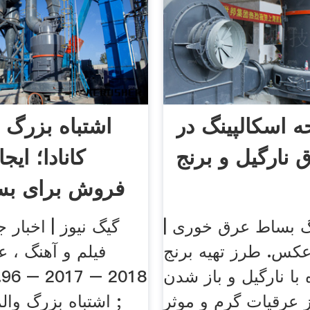
 اسکالپینگ در
اشتباه بزرگ 
 نارگیل و برنج
کانادا؛ ای
فروش برای بسی
نگ بساط عرق خوری |
گیگ نیوز | اخبار ج
عکس. طرز تهیه برنج
فیلم و آهنگ ، 
ا نارگیل و باز شدن
8
 عرقیات گرم و موثر
; اشتباه بزرگ والم