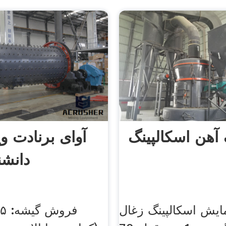
آهن اسکالپینگ
آوای برنادت وی
دانشنا
یش اسکالپینگ زغال
ف