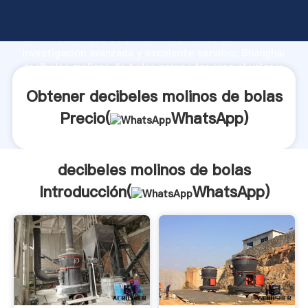
decibeles molinos de bolas fabricante Agarrando
fuerte capacidad de producción, fuerza de
investigación avanzada y excelente servicio, Shanghai
decibeles molinos de bolas proveedor crea el valor y
aporta valores a todos los clientes.
Obtener decibeles molinos de bolas
Precio(
WhatsApp
)
decibeles molinos de bolas
Introducción(
WhatsApp
)