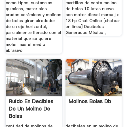
como tipos, sustancias
martillos de venta molino
químicas, materiales
de bolas 10 latas nuevo
crudos cerámicos y molinos
con motor diesel marca j d
de bolas giran alrededor
18 hp Chat Online [chatear
de un eje horizontal,
en línea] Decibeles
parcialmente llenado con el
Generados México ,
material que se quiere
moler más el medio
abrasivo.
Ruido En Decibles
Molinos Bolas Db
De Un Molino De
Bolas
cantidad de molinos de
decibeles en un molino de