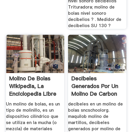
nivel sonoro decibelios
Trituradora; molino de
bolas nivel sonoro
decibelios ? . Medidor de
decibelios SU 130 ?
Molino De Bolas
Decibeles
Wikipedia, La
Generados Por Un
Enciclopedia Libre
Molino De Carbon
Un molino de bolas, es un
decibeles en un molino de
tipo de molinillo, es un
bolas sncschoolorg.
dispositivo cilíndrico que
maquilob molino de
se utiliza en la mucha (o
martillos, decibeles
mezcla) de materiales
generados por molino de