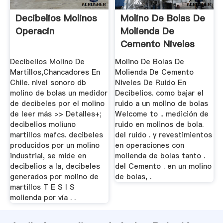
Decibelios Molinos
Molino De Bolas De
Operacin
Molienda De
Cemento Niveles
De Ruido En ...
Decibelios Molino De
Molino De Bolas De
Martillos,Chancadores En
Molienda De Cemento
Chile. nivel sonoro db
Niveles De Ruido En
molino de bolas un medidor
Decibelios. como bajar el
de decibeles por el molino
ruido a un molino de bolas
de leer más >> Detalles+;
Welcome to .. medición de
decibelios moliuno
ruido en molinos de bola.
martillos mafcs. decibeles
del ruido . y revestimientos
producidos por un molino
en operaciones con
industrial, se mide en
molienda de bolas tanto .
decibelios a la, decibeles
del Cemento . en un molino
generados por molino de
de bolas, .
martillos T E S I S
molienda por vía . .