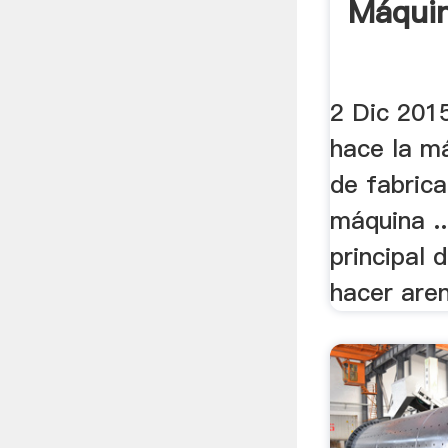
Máquin
2 Dic 2015
hace la m
de fabrica
máquina ..
principal 
hacer are