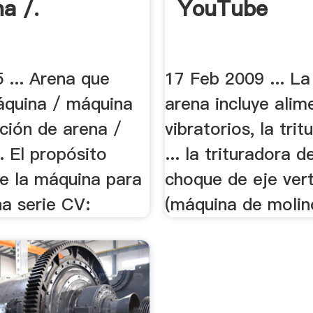
a /.
YouTube
 ... Arena que
17 Feb 2009 ... La
áquina / máquina
arena incluye ali
ción de arena /
vibratorios, la tri
. El propósito
... la trituradora d
de la máquina para
choque de eje vert
na serie CV:
(máquina de molino)