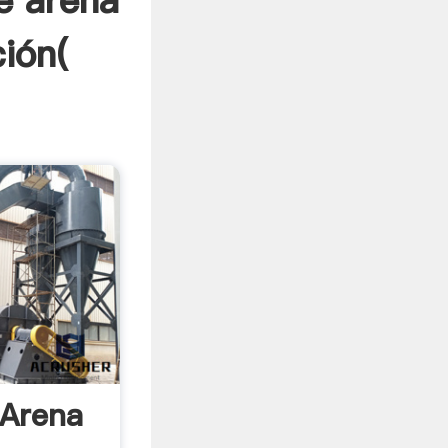
e arena
ión(
 Arena