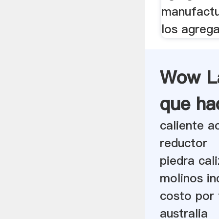
manufactu
los agrega
Wow La
que ha
caliente a
reductor
piedra cal
molinos in
costo por 
australia