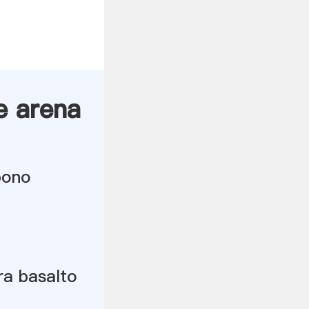
e arena
bono
ra basalto