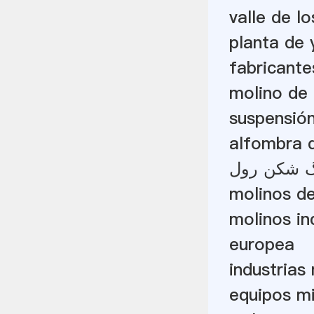
valle de l
planta de 
fabricante
molino de 
suspensió
alfombra d
نگ شکن رول
molinos de
molinos in
europea
industrias
equipos mi