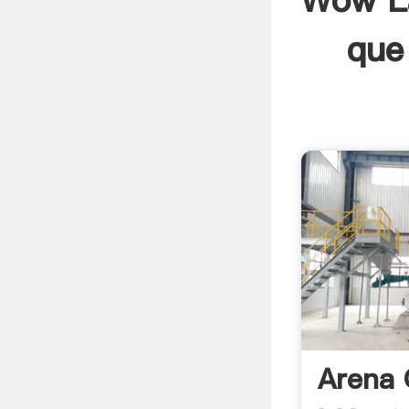
Wow La
que
Arena 