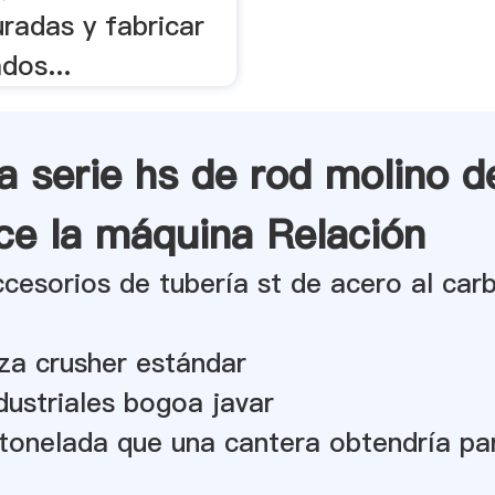
radas y fabricar
dos...
 serie hs de rod molino d
ce la máquina Relación
ccesorios de tubería st de acero al car
iza crusher estándar
dustriales bogoa javar
tonelada que una cantera obtendría pa