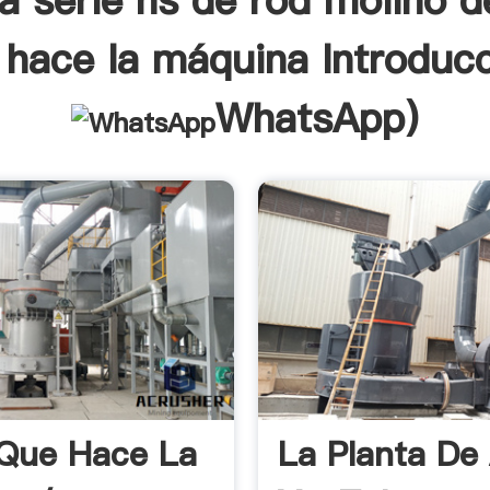
 serie hs de rod molino d
 hace la máquina Introducc
WhatsApp
)
Que Hace La
La Planta De