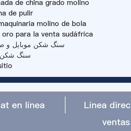
mada de china grado molino
a de pulir
maquinaria molino de bola
 oro para la venta sudáfrica
سنگ شکن موبایل و ص
سنگ شکن 
itio
at en línea
Línea direc
ventas