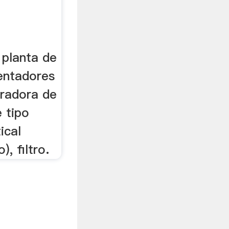
 planta de
mentadores
turadora de
e tipo
ical
, filtro.