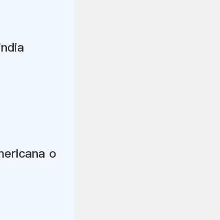
india
mericana o