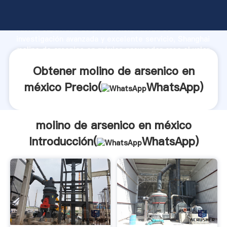
molino de arsenico en méxico fabricante Agarrando
fuerte capacidad de producción, fuerza de
investigación avanzada y excelente servicio, Shanghai
molino de arsenico en méxico proveedor crea el valor
y aporta valores a todos los clientes.
Obtener molino de arsenico en
méxico Precio(
WhatsApp
)
molino de arsenico en méxico
Introducción(
WhatsApp
)