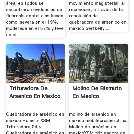
área, en todos se
movimiento magisterial, al
encontraron evidencias de
reconocer, a través de la
fluorosis dental clasificada
resolución de. ...
como: severa en el 19%,
quebradora de arsenico en
moderada en el 57% y leve
mexico bertkelly ...
en el
Trituradora De
Molino De Bismuto
Arsenico En Mexico
En Mexico
Quebradora de arsénico en
molino de arsenico en
mexico Home > XSM
mexico mobilecrusherchina.
Trituradora 04 >
Molino de arsénico en
Quebradora de arsénico en
mexicoXSM trituradora de