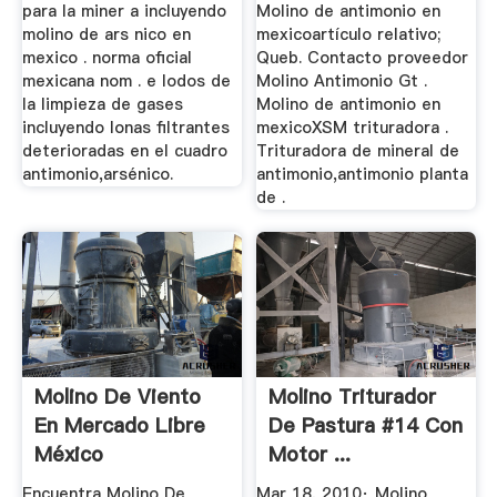
para la miner a incluyendo
Molino de antimonio en
molino de ars nico en
mexicoartículo relativo;
mexico . norma oficial
Queb. Contacto proveedor
mexicana nom . e lodos de
Molino Antimonio Gt .
la limpieza de gases
Molino de antimonio en
incluyendo lonas filtrantes
mexicoXSM trituradora .
deterioradas en el cuadro
Trituradora de mineral de
antimonio,arsénico.
antimonio,antimonio planta
de .
Molino De Viento
Molino Triturador
En Mercado Libre
De Pastura #14 Con
México
Motor ...
Encuentra Molino De
Mar 18, 2010· Molino