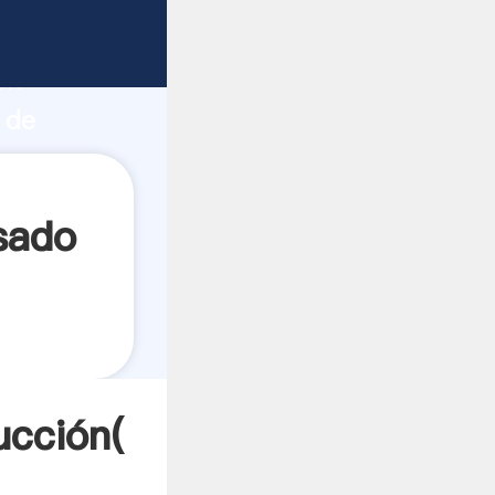
 fuerte
ón
 de
a
sado
ucción(