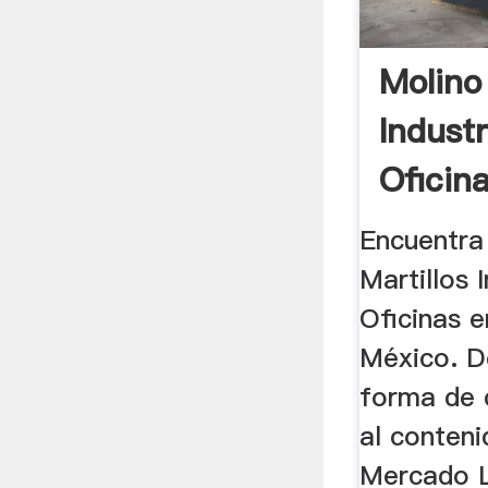
Molino
Indust
Oficin
Mercad
Encuentra
Martillos 
Oficinas 
México. D
forma de c
al conteni
Mercado L