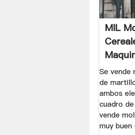
MIL Mo
Cereal
Maquin
...
Se vende 
de martill
ambos elec
cuadro de
vende mol
muy buen 