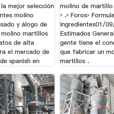
 ...
 la mejor selección
molino de martill
antes molino
› .› Foros› Formul
usado y álogo de
Ingredientes01/09
 molino martillos
Estimados Genera
atos de alta
gente tiene el co
ara el mercado de
que fabricar un mo
 de spanish en
martillos .