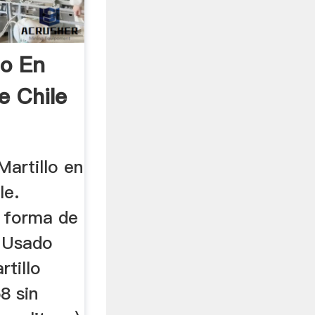
lo En
e Chile
Martillo en
le.
 forma de
. Usado
rtillo
8 sin