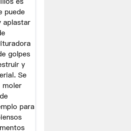
llos es
ue puede
y aplastar
de
rituradora
de golpes
struir y
erial. Se
a moler
 de
jemplo para
piensos
limentos