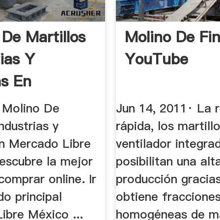
 De Martillos
Molino De Fi
rias Y
YouTube
as En
o ...
 Molino De
Jun 14, 2011· La 
Industrias y
rápida, los martillo
en Mercado Libre
ventilador integra
escubre la mejor
posibilitan una alt
omprar online. Ir
producción gracias
do principal
obtiene fraccione
ibre México ...
homogéneas de m