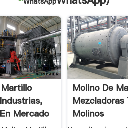
WhatsApp
)
Martillo
Molino De Mar
Industrias,
Mezcladoras
 En Mercado
Molinos
.
MAQUINOVA