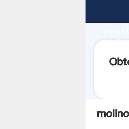
molino d
capacida
avanzada
martillo
valores 
Obt
molino