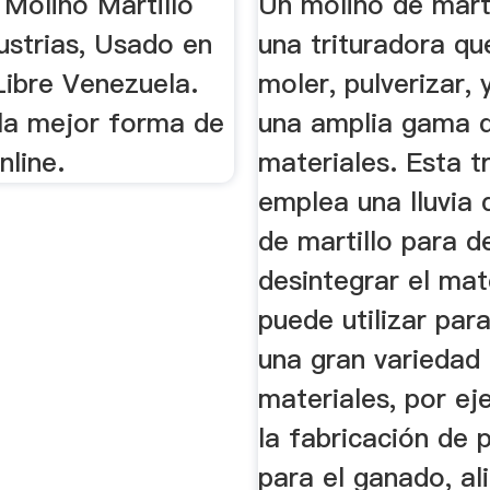
 Molino Martillo
Un molino de marti
ustrias, Usado en
una trituradora q
ibre Venezuela.
moler, pulverizar, 
la mejor forma de
una amplia gama 
nline.
materiales. Esta t
emplea una lluvia 
de martillo para de
desintegrar el mat
puede utilizar par
una gran variedad
materiales, por e
la fabricación de 
para el ganado, a