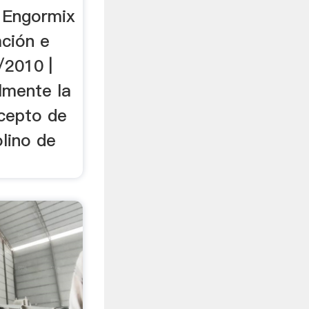
o Engormix
ación e
/2010 |
lmente la
ncepto de
lino de