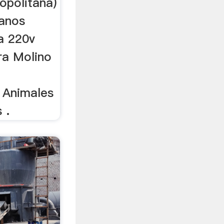
opolitana)
ranos
a 220v
ara Molino
) Animales
 .