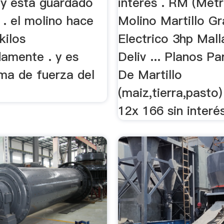
y está guardado
interés . RM (Metr
 . el molino hace
Molino Martillo G
kilos
Electrico 3hp Mall
amente . y es
Deliv ... Planos P
oma de fuerza del
De Martillo
(maiz,tierra,pasto
12x 166 sin interés