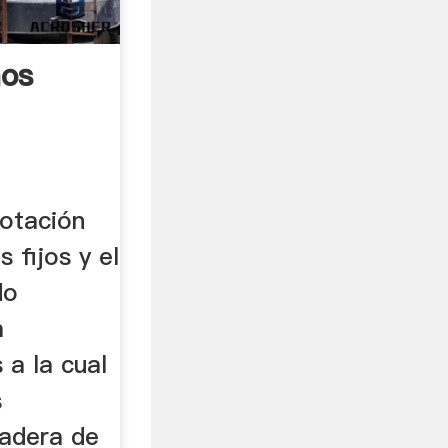
nos
rotación
s fijos y el
do
a
 a la cual
s
adera de