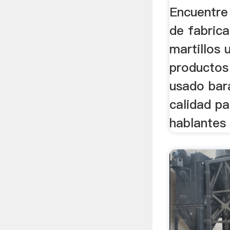
Usado Y
Encuentre
de fabric
martillos 
productos
usado bar
calidad p
hablantes