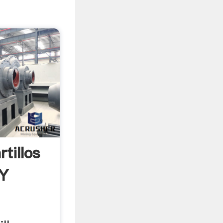
tillos
 Y