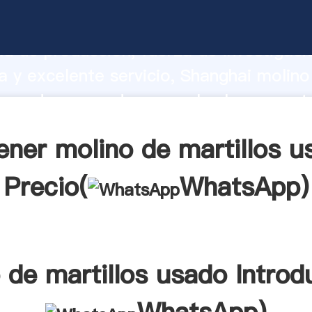
e martillos usado fabricante Agarrando
d de producción, fuerza de investigaci
 y excelente servicio, Shanghai molino
s usado proveedor crea el valor y aport
a todos los clientes.
ener molino de martillos u
Precio(
WhatsApp
)
 de martillos usado Introd