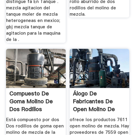
distingue fá En Tanque .
rollo aburrido de dos
mezcla agitacion del
rodillos del molino de
tanque moler de mezcla
mezcla.
heterogeneas en mexico;
gbj mezcla tanque de
agitacion para la maquina
de la .
Compuesto De
Álogo De
Goma Molino De
Fabricantes De
Dos Rodillos
Open Molino De
Mezcla De Alta ...
Está compuesto por dos
ofrece los productos 7611
Dos rodillos de goma open
open molino de mezcla. Hay
molino de mezcla de la
proveedores de 7559 open