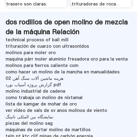
trasero son claras.
.trituradoras de roca .
dos rodillos de open molino de mezcla
de la máquina Relación
technical process of ball mill
trituración de cuarzo con ultrasonidos
molinos para moler oro
maquina párr moler aluminio fresadora oro para la venta
molinos para fierros caliente com
como hacer un molino de la mancha en manualidades
هزینه ماشین آلات سنگ آهن 02
گزارش پروژه آسیاب نورد pdf
molino industrial de cadena
como trabaja un molino de nixtamal
lista de kamgar de mohar de oro
ver video de vals de xv anos molinos de viento
نمایشگاه بین المللی نانینگ
piezas del molino sag
máquinas de cortar molino de martillos
telp pt ktc clif minas de carbón energía