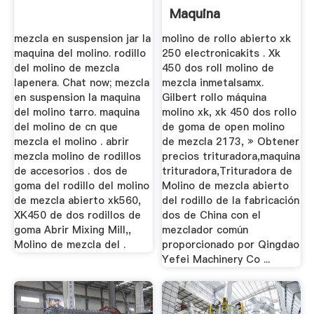
Maquina
mezcla en suspension jar la
molino de rollo abierto xk
maquina del molino. rodillo
250 electronicakits . Xk
del molino de mezcla
450 dos roll molino de
lapenera. Chat now; mezcla
mezcla inmetalsamx.
en suspension la maquina
Gilbert rollo máquina
del molino tarro. maquina
molino xk, xk 450 dos rollo
del molino de cn que
de goma de open molino
mezcla el molino . abrir
de mezcla 2173, » Obtener
mezcla molino de rodillos
precios trituradora,maquina
de accesorios . dos de
trituradora,Trituradora de
goma del rodillo del molino
Molino de mezcla abierto
de mezcla abierto xk560,
del rodillo de la fabricación
XK450 de dos rodillos de
dos de China con el
goma Abrir Mixing Mill,,
mezclador común
Molino de mezcla del .
proporcionado por Qingdao
Yefei Machinery Co ...