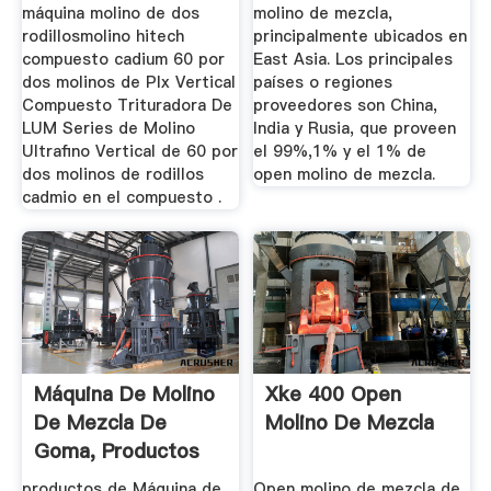
máquina molino de dos
molino de mezcla,
rodillosmolino hitech
principalmente ubicados en
compuesto cadium 60 por
East Asia. Los principales
dos molinos de Plx Vertical
países o regiones
Compuesto Trituradora De
proveedores son China,
LUM Series de Molino
India y Rusia, que proveen
Ultrafino Vertical de 60 por
el 99%,1% y el 1% de
dos molinos de rodillos
open molino de mezcla.
cadmio en el compuesto .
Máquina De Molino
Xke 400 Open
De Mezcla De
Molino De Mezcla
Goma, Productos
De Máquina ...
productos de Máquina de
Open molino de mezcla de