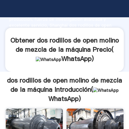
dos rodillos de open molino de mezcla de la máquina
fabricante Agarrando fuerte capacidad de
producción, fuerza de investigación avanzada y
excelente servicio, Shanghai dos rodillos de open
molino de mezcla de la máquina proveedor crea el
valor y aporta valores a todos los clientes.
Obtener dos rodillos de open molino
de mezcla de la máquina Precio(
WhatsApp
)
dos rodillos de open molino de mezcla
de la máquina Introducción(
WhatsApp
)