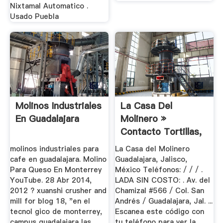
Nixtamal Automatico .
Usado Puebla
Molinos Industriales
La Casa Del
En Guadalajara
Molinero »
Contacto Tortillas,
Maiz, Milpa ...
molinos industriales para
La Casa del Molinero
cafe en guadalajara. Molino
Guadalajara, Jalisco,
Para Queso En Monterrey
México Teléfonos: / / / .
YouTube. 28 Abr 2014,
LADA SIN COSTO: . Av. del
2012 ? xuanshi crusher and
Chamizal #566 / Col. San
mill for blog 18, "en el
Andrés / Guadalajara, Jal. ...
tecnol gico de monterrey,
Escanea este código con
campus guadalajara las,
tu teléfono para ver la