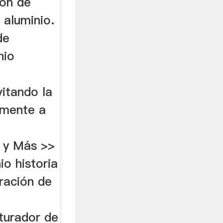
ión de
 aluminio.
de
nio
vitando la
lmente a
 y Más >>
io historia
uración de
e
iturador de