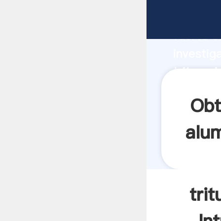
triturac
fuerte c
investig
triturac
valor y 
Obt
alum
tri