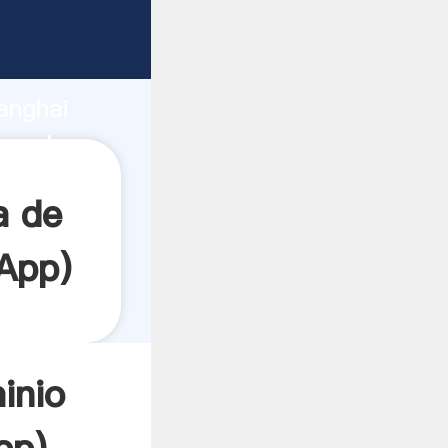
Agarrando
anghai
ea el
a de
App
)
inio