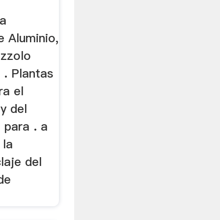
ra
e Aluminio,
izzolo
 . Plantas
ra el
 y del
 para . a
 la
laje del
 de