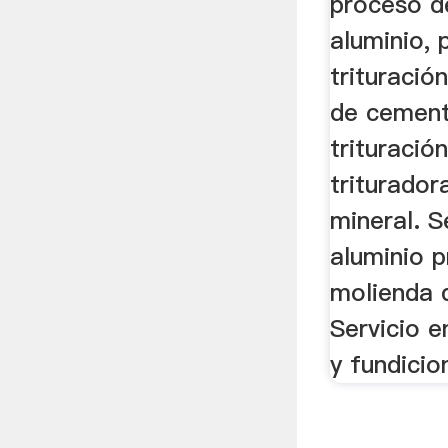
proceso de
aluminio, 
trituració
de cement
trituració
triturador
mineral. Se
aluminio 
molienda 
Servicio en
y fundicio