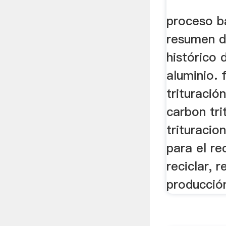
proceso b
resumen d
histórico 
aluminio. 
trituració
carbon trit
trituracio
para el rec
reciclar, r
producción