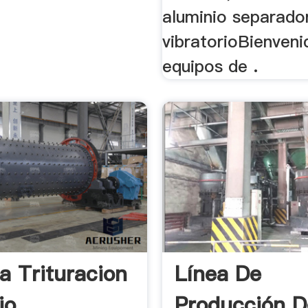
aluminio separado
vibratorioBienven
equipos de .
a Trituracion
Línea De
io
Producción D