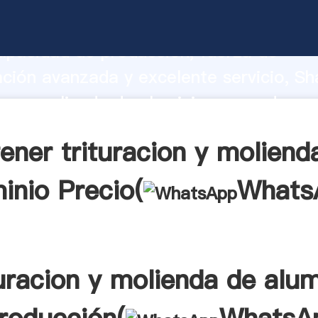
ion y molienda de aluminio fabricante 
apacidad de producción, fuerza de
ación avanzada y excelente servicio, Sh
ion y molienda de aluminio proveedor cr
aporta valores a todos los clientes.
ener trituracion y moliend
inio Precio(
Whats
turacion y molienda de alum