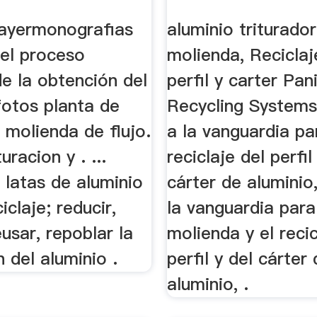
ayermonografias
aluminio triturado
el proceso
molienda, Reciclaj
de la obtención del
perfil y carter Pan
fotos planta de
Recycling Systems
n molienda de flujo.
a la vanguardia pa
uracion y . ...
reciclaje del perfil
n latas de aluminio
cárter de aluminio,
iclaje; reducir,
la vanguardia para
eusar, repoblar la
molienda y el recic
 del aluminio .
perfil y del cárter
aluminio, .