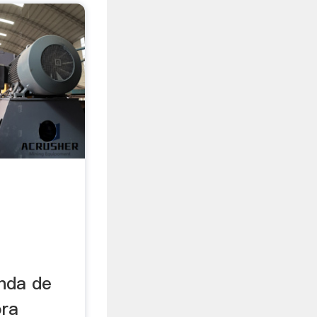
enda de
ora