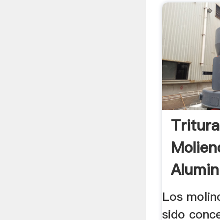
Tritur
Molien
Alumin
Los molin
sido conc