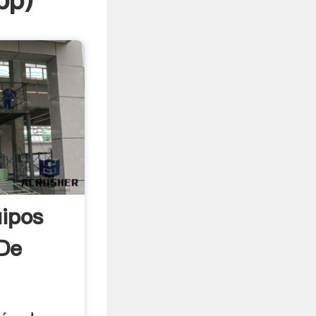
pp
)
ipos
De