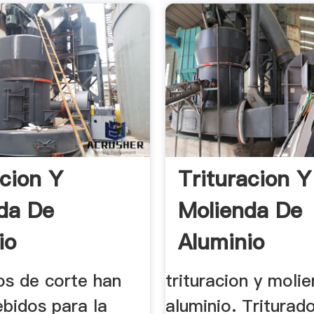
acion Y
Trituracion Y
da De
Molienda De
io
Aluminio
os de corte han
trituracion y moli
ebidos para la
aluminio. Triturad