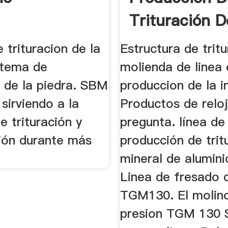
Trituración D
Mineral De A
 trituracion de la
Estructura de tritu
stema de
molienda de linea
n de la piedra. SBM
produccion de la i
sirviendo a la
Productos de relo
de trituración y
pregunta. línea de
ción durante más
producción de trit
mineral de alumini
Linea de fresado 
TGM130. El molino
presion TGM 130 