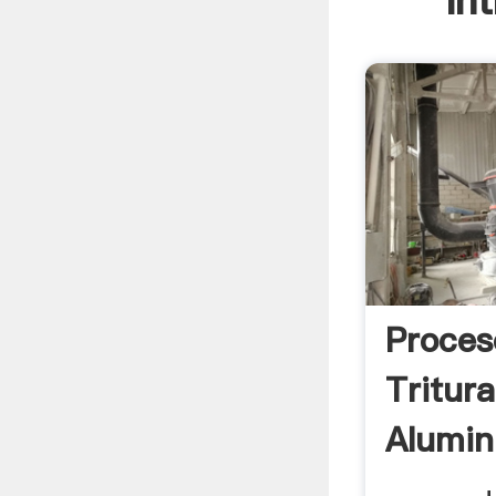
In
Proces
Tritur
Alumin