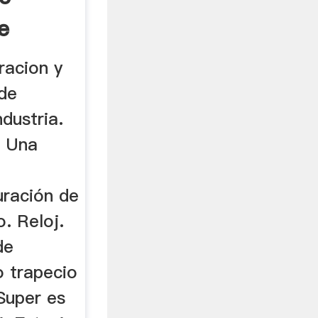
e
luminio
racion y
 de
ndustria.
j Una
uración de
o. Reloj.
de
 trapecio
Super es