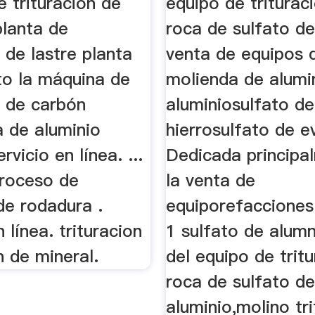
 trituracion de
equipo de triturac
planta de
roca de sulfato de
n de lastre planta
venta de equipos 
o la máquina de
molienda de alumi
n de carbón
aluminiosulfato de
a de aluminio
hierrosulfato de e
rvicio en línea. ...
Dedicada principa
proceso de
la venta de
de rodadura .
equiporefacciones
 línea. trituracion
1 sulfato de alumn
n de mineral.
del equipo de trit
roca de sulfato d
aluminio,molino tr