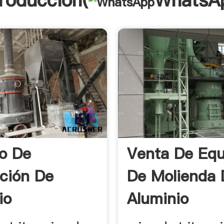
troducción(
WhatsA
o De
Venta De Equ
ación De
De Molienda 
io
Aluminio