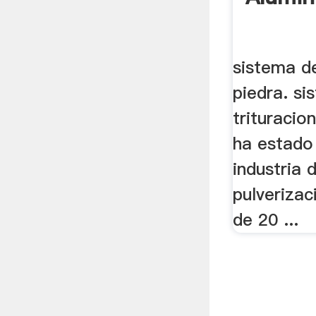
sistema de
piedra. si
trituracio
ha estado 
industria 
pulveriza
de 20 ...