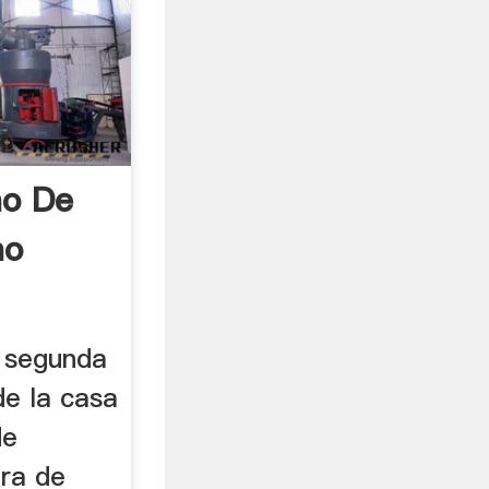
no De
no
 segunda
e la casa
de
ora de