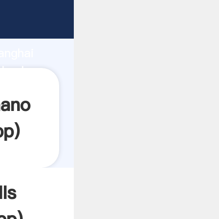
rando
anghai
 valor y
mano
pp
)
ls