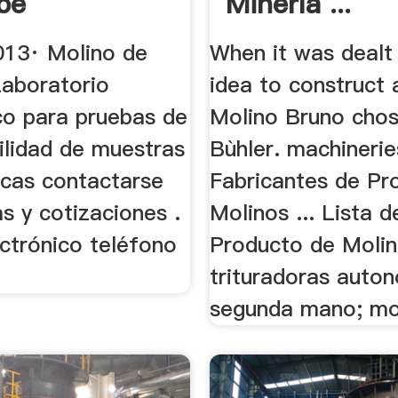
be
Minería ...
013· Molino de
When it was dealt
Laboratorio
idea to construct 
co para pruebas de
Molino Bruno chos
ilidad de muestras
Bùhler. machinerie
icas contactarse
Fabricantes de Pr
s y cotizaciones .
Molinos ... Lista d
ctrónico teléfono
Producto de Molino
trituradoras auto
segunda mano; mol