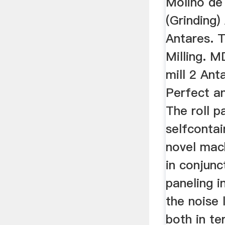
Molino de 
(Grinding)
Antares. 
Milling. 
mill 2 Ant
Perfect an
The roll p
selfconta
novel mac
in conjunc
paneling i
the noise 
both in te