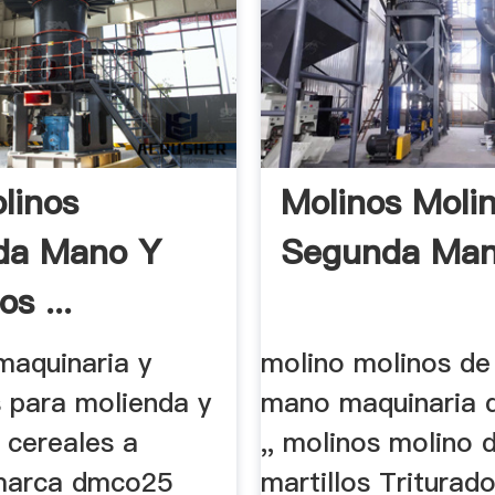
linos
Molinos Moli
da Mano Y
Segunda Ma
s ...
maquinaria y
molino molinos de
 para molienda y
mano maquinaria d
 cereales a
,, molinos molino 
marca dmco25
martillos Triturad