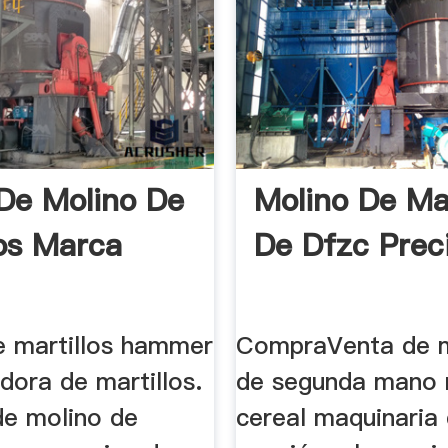
De Molino De
Molino De Mar
los Marca
De Dfzc Prec
e martillos hammer
CompraVenta de m
adora de martillos.
de segunda mano 
 de molino de
cereal maquinaria