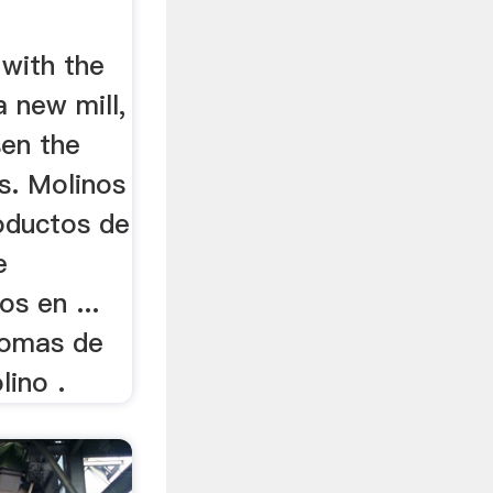
 with the
a new mill,
en the
s. Molinos
oductos de
e
s en ...
nomas de
ino .