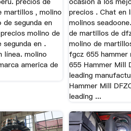
peru. precios de
ocasión a los mej
 martillos , molino
precios . Chat en l
lo de segunda en
molinos seadoone.
 precios molino de
de martillos de df
e segunda en .
molino de martillo
n línea. molino
fgcz 655 hammer m
 marca america de
655 Hammer Mill 
leading manufactu
Hammer Mill DFZC
leading ...