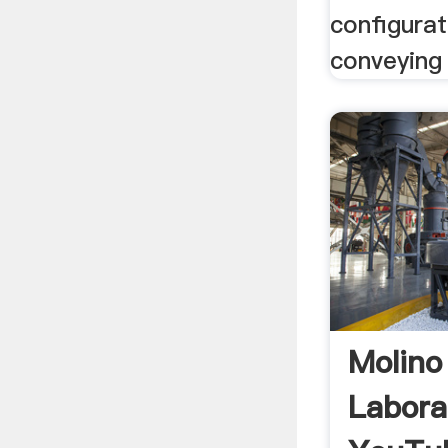
configurat
conveying 
Molino
Labora