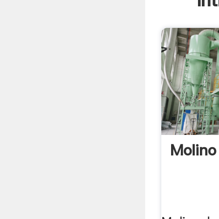
In
Molino