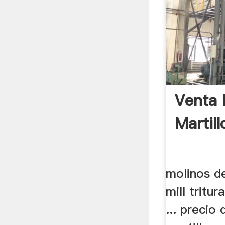
Venta 
Martil
molinos d
mill tritur
... precio