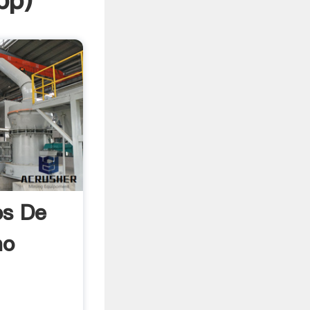
pp
)
os De
no