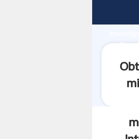
molino 
fuerte c
investig
molino d
aporta v
Obt
mi
m