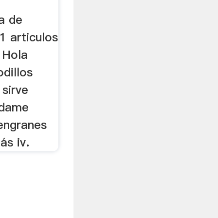
a de
1 articulos
 Hola
dillos
 sirve
adame
 engranes
ás iv.