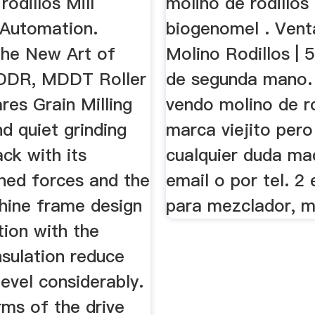
rodillos Mill
molino de rodillos
 Automation.
biogenomel . Vent
The New Art of
Molino Rodillos | 5
MDDR, MDDT Roller
de segunda mano.
ares Grain Milling
vendo molino de ro
d quiet grinding
marca viejito pero
ack with its
cualquier duda m
ined forces and the
email o por tel. 2
hine frame design
para mezclador, m
tion with the
nsulation reduce
level considerably.
rms of the drive