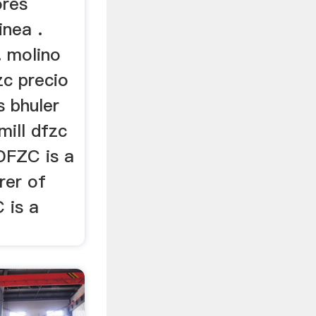
ores
inea .
 molino
zc precio
s bhuler
ill dfzc
DFZC is a
rer of
 is a