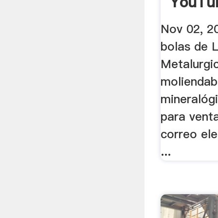
YouTu
Nov 02, 2
bolas de 
Metalurgi
moliendab
mineralóg
para venta
correo ele
...