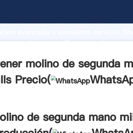
de segunda mano mills fabricante Agar
apacidad de producción, fuerza de
ación avanzada y excelente servicio, Sh
e segunda mano mills proveedor crea el
alores a todos los clientes.
ener molino de segunda 
lls Precio(
WhatsA
olino de segunda mano mil