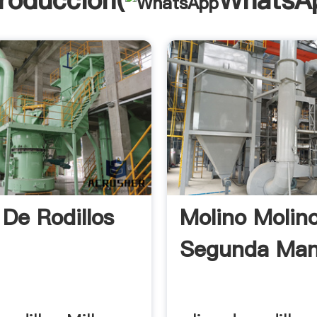
troducción(
WhatsA
 De Rodillos
Molino Molin
Segunda Ma