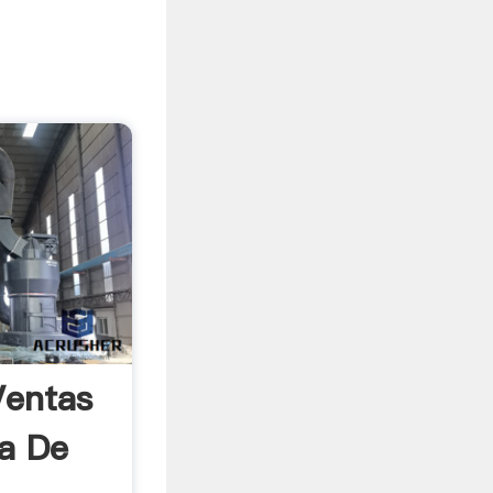
Ventas
a De