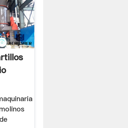
tillos
io
aquinaria
molinos
 de