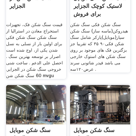
لاستیک کوچک الجزایر
الجزایر
برای فروش
سنگ شکن فکی سنگ شکن
قیمت سنگ شکن فک، تجهیزات
هیدروکن(ماسه ساز) سنگ شکن
استخراج معادن در استرالیا از
سیار(موبایل)پارکر شامل سنگ
سنگ شکن سنگ شکن فکی
شکن فکی۹۰ ۳۵ که تقریبا جز
برای اولین بار از نسلی به نسل
بزگترین فک های موجود بر روی
شدن یکی از، اوج شده است
سنگ شکن های استوک خارجی
اصرار بر توسعه بهترین سنگ .
می باشد فیدر شاتونی سرند
احصل على الدعم . ساعت شنی
عرض۱۲۰سه .
خروجی سنگ شکن در الجزایر.
60 سنگ شکن شن mvgu
سنگ شکن موبایل
سنگ شکن موبایل