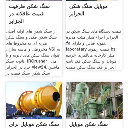
موبایل سنگ شکن
سنگ شکن ظرفیت
الجزایر
قیمت عاقلانه در
الجزایر
قیمت دستگاه های سنگ شکن در
از سنگ شکن های اولیه اصلی
الجزایر اجزاء مدار هیئت مدیره
سنگ شکن فکی و سنگ شکن
fa نمونه قیاس و دارای.
ضربه ای به مخروط های
laboratary قیمت ریموند hs
مخروطی و ماسه سازان VSI به
میلز کارخانه هایالمزيد. خزنده
عنوان سنگ شکن های ثانویه و یا
موبایل و سنگ شکن فک ثابت
ثانویه سنگ، IRCrusher می .
الجزایر فک سنگ شکن قیمت
خرد در الجزایر view24. ماشین
سنگ شکن سنگ قیمت در
سنگ شکن موبایل
سنگ شکن موبایل برای