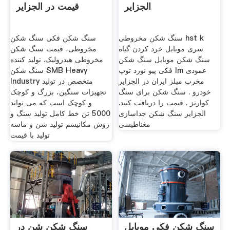
الجزایر
قیمت در الجزایر
سنگ شکن مخروطی hst k
سنگ شکن فکی سنگ شکن
سری موبایل خرد کردن گیاه
مخروطی، قیمت سنگ شکن
سنگ شکن موبایل سنگ شکن
مخروطی هیدرولیک. تولید کننده
فکی پیو نورد توپ lm عمودی
سنگ شکن SMB Heavy
مخرب میلز ایران در الجزایر
Industry متخصص در تولید
خودرو . سنگ شکن برای سنگ
تجهیزات سنگین، بزرگ و کوچک
کوارتز . قیمت را دریافت کنید.
و کوچک است که می تواند
الجزایر سنگ شکن جداسازی
5000 تن خط کامل تولید سنگ و
مغناطیسی
روش مکانیسم تولید شن و ماسه
تولید با قیمت
سنگ شکن فکی موبایل
سنگ شکن شن در