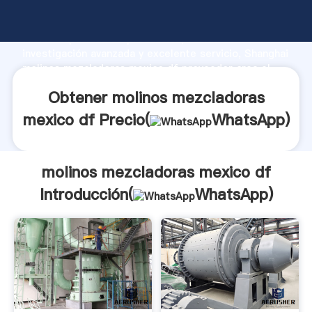
molinos mezcladoras mexico df fabricante Agarrando
fuerte capacidad de producción, fuerza de
investigación avanzada y excelente servicio, Shanghai
molinos mezcladoras mexico df proveedor crea el
valor y aporta valores a todos los clientes.
Obtener molinos mezcladoras
mexico df Precio(
WhatsApp
)
molinos mezcladoras mexico df
Introducción(
WhatsApp
)