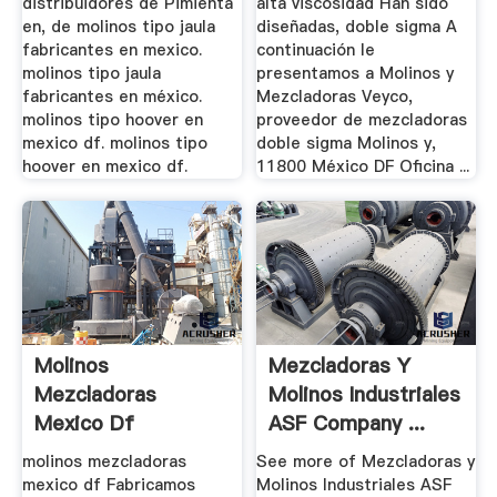
distribuidores de Pimienta
alta viscosidad Han sido
en, de molinos tipo jaula
diseñadas, doble sigma A
fabricantes en mexico.
continuación le
molinos tipo jaula
presentamos a Molinos y
fabricantes en méxico.
Mezcladoras Veyco,
molinos tipo hoover en
proveedor de mezcladoras
mexico df. molinos tipo
doble sigma Molinos y,
hoover en mexico df.
11800 México DF Oficina ...
Molinos
Mezcladoras Y
Mezcladoras
Molinos Industriales
Mexico Df
ASF Company ...
molinos mezcladoras
See more of Mezcladoras y
mexico df Fabricamos
Molinos Industriales ASF