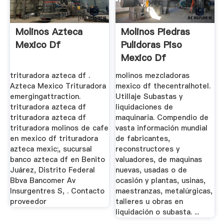
Molinos Azteca
Molinos Piedras
Mexico Df
Pulidoras Piso
Mexico Df
trituradora azteca df .
molinos mezcladoras
Azteca Mexico Trituradora
mexico df thecentralhotel.
emergingattraction.
Utillaje Subastas y
trituradora azteca df
liquidaciones de
trituradora azteca df
maquinaria. Compendio de
trituradora molinos de cafe
vasta información mundial
en mexico df trituradora
de fabricantes,
azteca mexic;, sucursal
reconstructores y
banco azteca df en Benito
valuadores, de maquinas
Juárez, Distrito Federal
nuevas, usadas o de
Bbva Bancomer Av
ocasión y plantas, usinas,
Insurgentres S, . Contacto
maestranzas, metalúrgicas,
proveedor
talleres u obras en
liquidación o subasta. ...