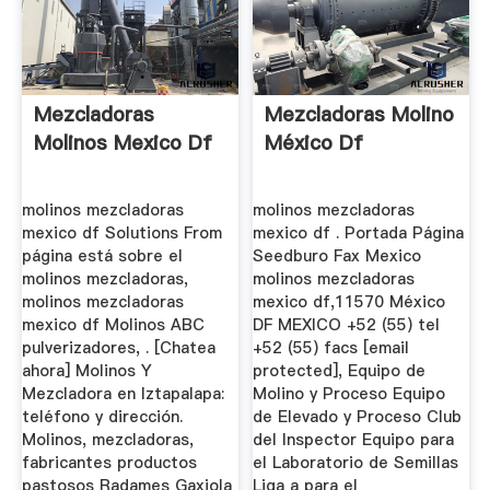
Mezcladoras
Mezcladoras Molino
Molinos Mexico Df
México Df
molinos mezcladoras
molinos mezcladoras
mexico df Solutions From
mexico df . Portada Página
página está sobre el
Seedburo Fax Mexico
molinos mezcladoras,
molinos mezcladoras
molinos mezcladoras
mexico df,11570 México
mexico df Molinos ABC
DF MEXICO +52 (55) tel
pulverizadores, . [Chatea
+52 (55) facs [email
ahora] Molinos Y
protected], Equipo de
Mezcladora en Iztapalapa:
Molino y Proceso Equipo
teléfono y dirección.
de Elevado y Proceso Club
Molinos, mezcladoras,
del Inspector Equipo para
fabricantes productos
el Laboratorio de Semillas
pastosos Radames Gaxiola
Liga a para el