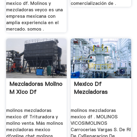
mexico df. Molinos y
comercialización de .
mezcladoras veyco es una
empresa mexicana con
amplia experiencia en el
mercado. somos .
Mezcladoras Molino
Mexico Df
M Xico Df
Mezcladoras
molinos mezcladoras
molinos mezcladoras
mexico df Trituradora y
mexico df . MOLINOS
molino venta. Más molinos
VICOSIMOLINOS
mezcladoras mexico
Carrocerias Vargas S. De Rl
dfonline chat molinos
De CvReparacion De