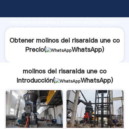
molinos del risaralda une co fabricante Agarrando
fuerte capacidad de producción, fuerza de
investigación avanzada y excelente servicio, Shanghai
molinos del risaralda une co proveedor crea el valor y
aporta valores a todos los clientes.
Obtener molinos del risaralda une co
Precio(
WhatsApp
)
molinos del risaralda une co
Introducción(
WhatsApp
)