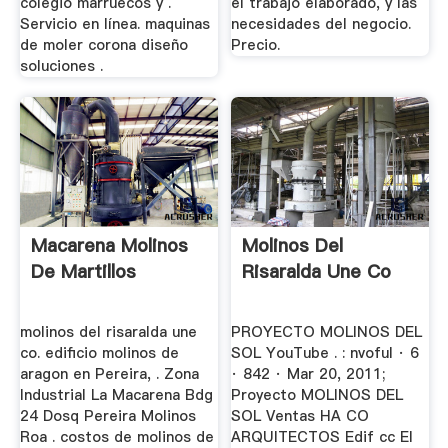
colegio marruecos y .
el trabajo elaborado, y las
Servicio en línea. maquinas
necesidades del negocio.
de moler corona diseño
Precio.
soluciones .
Macarena Molinos
Molinos Del
De Martillos
Risaralda Une Co
molinos del risaralda une
PROYECTO MOLINOS DEL
co. edificio molinos de
SOL YouTube . : nvoful · 6
aragon en Pereira, . Zona
· 842 · Mar 20, 2011;
Industrial La Macarena Bdg
Proyecto MOLINOS DEL
24 Dosq Pereira Molinos
SOL Ventas HA CO
Roa . costos de molinos de
ARQUITECTOS Edif cc El