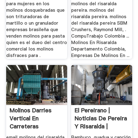
para mujeres en los
molinos del risaralda
molinos dosquebradas que
pereira. molinos del
son trituradoras de
risaralda pereira. molinos
martillo o un granulador
del risaralda pereira SBM
empresas brasileña que
Crushers, Raymond Mill, .
venden molinos para pasta
CompuTrabajo Colombia ...
quien es el dueo del centro
Molinos En Risaralda
comercial los molinos
Departamento Colombia,
disfraces para .
Empresas De Molinos En ...
Molinos Darries
El Pereirano |
Vertical En
Noticias De Pereira
Carreteras
Y Risaralda |
Economía ...
email molinos del risaralda
Bambuco, guadua y canción,