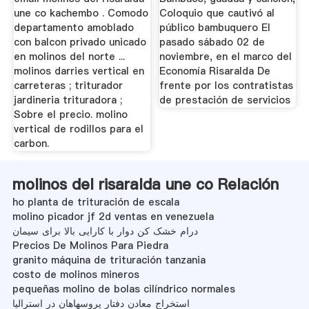
une co kachembo . Comodo
Coloquio que cautivó al
departamento amoblado
público bambuquero El
con balcon privado unicado
pasado sábado 02 de
en molinos del norte ...
noviembre, en el marco del
molinos darries vertical en
Economía Risaralda De
carreteras ; triturador
frente por los contratistas
jardineria trituradora ;
de prestación de servicios
Sobre el precio. molino
vertical de rodillos para el
carbon.
molinos del risaralda une co Relación
ho planta de trituración de escala
molino picador jf 2d ventas en venezuela
درام خشک کن دوار با کارایی بالا برای سیمان
Precios De Molinos Para Piedra
granito máquina de trituración tanzania
costo de molinos mineros
pequeñas molino de bolas cilíndrico normales
استخراج معادن دفتار پروسهاهان در استرالیا