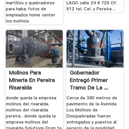
martillos y quebradores
LAGO calle 24 # 729 Of.
para haba; fotos de
612 tel. Cel. y Pereira ...
empleados home center
los molinos.
Molinos Para
Gobernador
Mineria En Pereira
Entregó Primer
Risaralda
Tramo De La ...
donde queda la empresa
Cerca de 380 metros de
molinos del risaralda.
pavimento de la Avenida
molinos del risaralda
Los Molinos de
pereira . donde queda la
Dosquebradas fueron
empresa molinos del
entregados y puestos al
risaralda Solutions From ta
servicio de la movilidad,