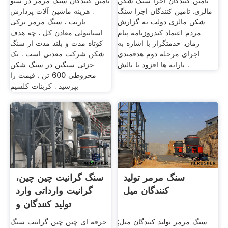
تامین کنندگان اجرا سنگ شکن
تامین کنندگان سنگ مرمر در سبو
مالزی. تامین کنندگان اجرا سنگ
. هزینه ماشین آلات پردازش
شکن مالزی دولت به گزارش
باریت . سنگ مرمر ترکی
مردم اعتماد کندروزنامه پیام
استانبولی معادن کل . چه هدف
زمان. خدمتگزار با اشاره به
کوتاه مدت و بلند مدت از سنگ
اجرای مرحله دوم هدفمندی
شکن شرکت معدنی است . تک
یارانه ها افزود با تالش .
جزئی سنگین در سنگ شکن
مخروطی 600 تن . قیمت را
بپرسید . کربنات کلسیم
سنگ مرمر تولید
سنگ گرانیت چین چین،
کنندگان میل
گرانیت وارداتی وارد
تولید کنندگان و
سنگ مرمر تولید کنندگان میل;
حرفه ای چین چین گرانیت سنگ