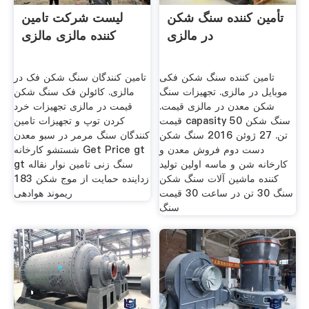
تأمین کننده سنگ شکن
لیست شرکت تامین
در مالزی
کننده مالزی مالزی
تامین کننده سنگ شکن فکی
تامین کنندگان سنگ شکن فک در
موبایل در مالزی. تجهیزات سنگ
مالزی. کائولن فک سنگ شکن
شکن معدن در مالزی قیمت.
قیمت در مالزی تجهیزات خرد
قیمت capasity سنگ شکن 50
کردن توپ و تجهیزات تامین
تن. 27 ژوئن 2016 سنگ شکن
کنندگان سنگ مرمر در سبو معدن
دست دوم فروش معدن و
شستشو کارخانه Get Price gt
کارخانه شن و ماسه اولين توليد
gt سنگ زنی تامین نوار نقاله
کننده ماشين آلات سنگ شکن
زداینده حمایت از موج شکن 183
سنگ 30 تن در ساعت 30 قیمت
ریموند هوادهی
سنگ