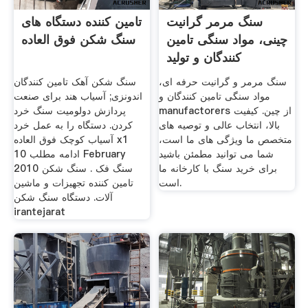
سنگ مرمر گرانیت
تامین کننده دستگاه های
چینی، مواد سنگی تامین
سنگ شکن فوق العاده
کنندگان و تولید
سنگ مرمر و گرانیت حرفه ای،
سنگ شکن آهک تامین کنندگان
مواد سنگی تامین کنندگان و
اندونزی; آسیاب هند برای صنعت
manufactorers از چین. کیفیت
پردازش دولومیت سنگ خرد
بالا، انتخاب عالی و توصیه های
کردن. دستگاه را به عمل خرد
متخصص ما ویژگی های ما است،
آسیاب کوچک فوق العاده x1
شما می توانید مطمئن باشید
ادامه مطلب 10 February
برای خرید سنگ با کارخانه ما
2010 سنگ فک . سنگ شکن
است.
تامین کننده تجهیزات و ماشین
آلات. دستگاه سنگ شکن
irantejarat