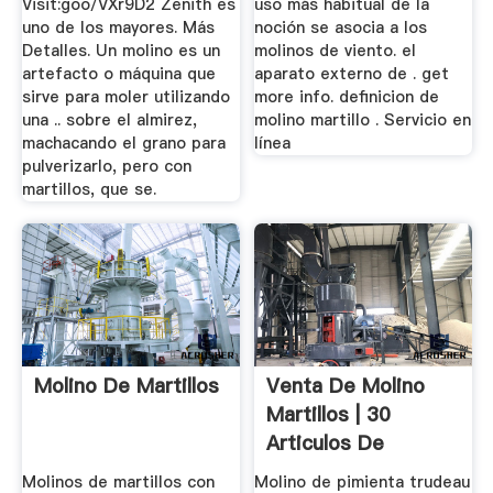
Visit:goo/VXr9D2 Zenith es
uso más habitual de la
uno de los mayores. Más
noción se asocia a los
Detalles. Un molino es un
molinos de viento. el
artefacto o máquina que
aparato externo de . get
sirve para moler utilizando
more info. definicion de
una .. sobre el almirez,
molino martillo . Servicio en
machacando el grano para
línea
pulverizarlo, pero con
martillos, que se.
Molino De Martillos
Venta De Molino
Martillos | 30
Articulos De
Segunda Mano
Molinos de martillos con
Molino de pimienta trudeau