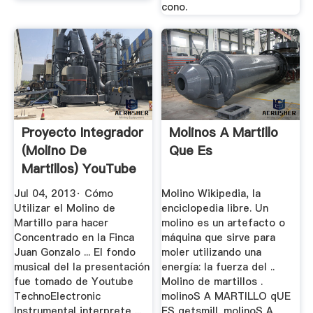
cono.
Proyecto Integrador
Molinos A Martillo
(Molino De
Que Es
Martillos) YouTube
Jul 04, 2013· Cómo
Molino Wikipedia, la
Utilizar el Molino de
enciclopedia libre. Un
Martillo para hacer
molino es un artefacto o
Concentrado en la Finca
máquina que sirve para
Juan Gonzalo ... El fondo
moler utilizando una
musical del la presentación
energía: la fuerza del ..
fue tomado de Youtube
Molino de martillos .
TechnoElectronic
molinoS A MARTILLO qUE
Instrumental interprete ...
ES getsmill. molinoS A