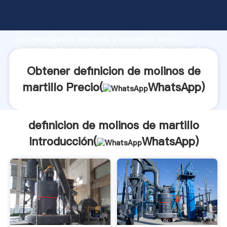
definicion de molinos de martillo fabricante
Agarrando fuerte capacidad de producción, fuerza
de investigación avanzada y excelente servicio,
Shanghai definicion de molinos de martillo proveedor
crea el valor y aporta valores a todos los clientes.
Obtener definicion de molinos de
martillo Precio(
WhatsApp
)
definicion de molinos de martillo
Introducción(
WhatsApp
)