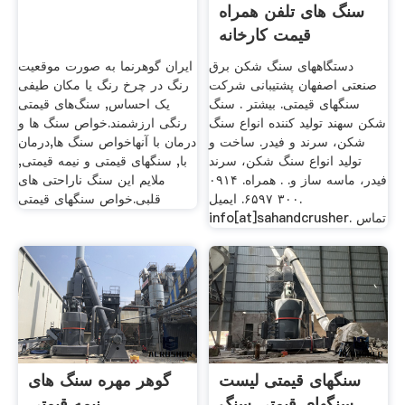
سنگ های تلفن همراه
قیمت کارخانه
دستگاههای سنگ شکن برق
ایران گوهرنما به صورت موقعیت
صنعتی اصفهان پشتیبانی شرکت
رنگ در چرخ رنگ یا مکان طیفی
سنگهای قیمتی. بیشتر . سنگ
یک احساس, سنگ‌های قیمتی
شکن سهند تولید کننده انواع سنگ
رنگی ارزشمند.خواص سنگ ها و
شکن، سرند و فیدر. ساخت و
درمان با آنهاخواص سنگ ها,درمان
تولید انواع سنگ شکن، سرند
با, سنگهای قیمتی و نیمه قیمتی,
فیدر، ماسه ساز و. . همراه. ۰۹۱۴
ملایم این سنگ ناراحتی های
۳۰۰ ۶۵۹۷. ایمیل.
قلبی.خواص سنگهای قیمتی
info[at]sahandcrusher. تماس
سنگهای قیمتی لیست
گوهر مهره سنگ های
سنگهای قیمتی سنگ
نیمه قیمتی