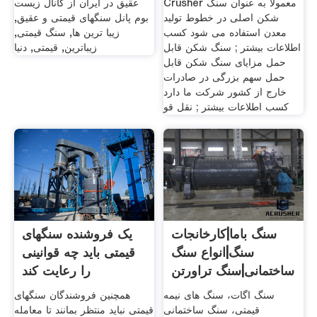
Crusher معمولاً به عنوان سنگ
عقیق در ایران از کانال زیست
شکن اصلی در خطوط تولید
بوم پانل سنگهای قیمتی و عقیق,
معدن استفاده می شود کسب
زیبا ترین ها, سنگ قیمتی,
اطلاعات بیشتر ; سنگ شکن قابل
زیباترین, قیمتی, دنیا
حمل مزایای سنگ شکن قابل
حمل سهم بزرگی در صادرات
خارج از کشور شرکت ما دارد
کسب اطلاعات بیشتر ; نقل قو
سنگ باما|کارخانجات
یک فروشنده سنگهای
سنگ|انواع سنگ
قیمتی باید چه قوانینی
ساختمانی|سنگ تراورتن
را رعایت کند
سنگ اگات، سنگ های نیمه
همچنین فروشندگان سنگهای
قیمتی، سنگ ساختمانی
قیمتی نباید منتظر بمانند تا معامله