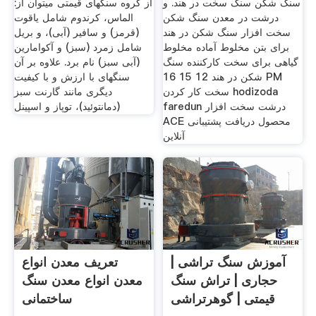
سنگ شکن سنگ سخت در هند. و
از گروه سنگ­های قیمتی می­توان از:
درشت در معدن سنگ شکن
الماس، کرندوم شامل یاقوت
سخت افزار سنگ شکن در هند
(قرمز) و سافیر (آبی)، و بریل
برای بتن مخلوط آماده مخلوط
شامل زمرد (سبز) و آکوامارین
گیاهی برای سخت کارکننده سنگ
(آبی سبز) نام برد. علاوه بر آن
شکن در هند 12 15 16 PM
سنگ­های با ارزش و با کیفیت
سخت کار کردن hodizoda
دیگری مانند گارنت سبز
faredun درشت سخت افزار
(دمانتوئید)، توپاز و اسپینل
ACE محصول دریافت پشتیبانی
آنلاین
آموزش سنگ تراشی |
تعریف معدن انواع
حجاری | تراش سنگ
معدن انواع معدن سنگ
قیمتی | گوهرتراشی
ساختمانی