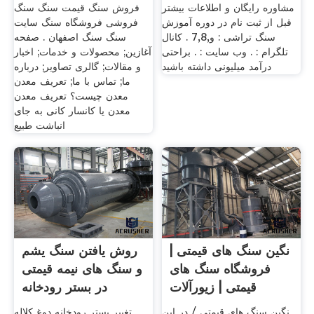
مشاوره رایگان و اطلاعات بیشتر
فروش سنگ قیمت سنگ سنگ
قبل از ثبت نام در دوره آموزش
فروشی فروشگاه سنگ سایت
سنگ تراشی : و,7,8 . کانال
سنگ سنگ اصفهان . صفحه
تلگرام : . وب سایت : . براحتی
آغازین; محصولات و خدمات; اخبار
درآمد میلیونی داشته باشید
و مقالات; گالری تصاویر; درباره
ما; تماس با ما; تعریف معدن
معدن چیست؟ تعریف معدن
معدن یا کانسار کانی به جای
انباشت طبیع
نگین سنگ های قیمتی |
روش یافتن سنگ یشم
فروشگاه سنگ های
و سنگ های نیمه قیمتی
قیمتی | زیورآلات
در بستر رودخانه
نگین سنگ های قیمتی / در این
تغییر بستر رودخانه دوغ کلاله