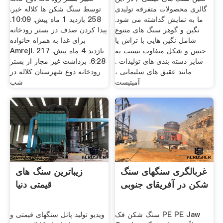
گالری محصولات متفرقه تولیدی
توسط سنگ شکن ها کلاله خبر.
ما به نمایش گذاشته می شود.
258 بازدید 1 ماه پیش. 10:09.
نگین و گوهر سنگ های متنوع
پیدا کردن صدف در بستر رودخانه
شامل نگین هایی با تراش یا
برای غذا به همراه خانواده
جنس و شکل متفاوت نسبت به
Amreji. 217 بازدید 4 ماه پیش.
سایر دسته بندی های تولیدات .
6:28. برداشت غیر مجاز از بستر
مانند عقیق های سلیمانی ،
رودخانه دوغ شهرستان کلاله در
آمیتیست
شب
غربالگری سنگهای سنگ
زیباترین سنگ های
شکن در آفریقای جنوبی
قیمتی دنیا
سنگ شکن فک PE PE Jaw
ویدیو تولید پانل سنگهای قیمتی و