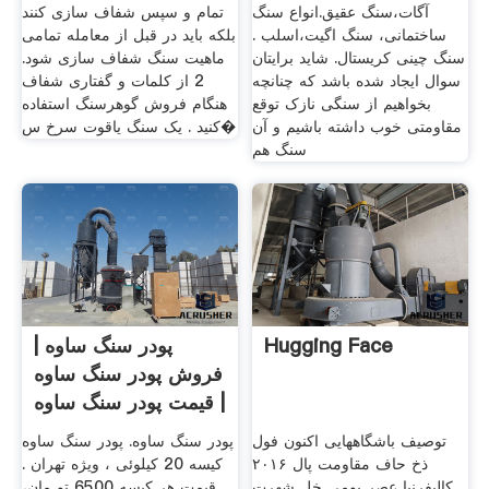
آگات،سنگ عقیق.انواع سنگ
تمام و سپس شفاف سازی کنند
ساختمانی، سنگ اگیت،اسلب .
بلکه باید در قبل از معامله تمامی
سنگ چینی کریستال. شاید برایتان
ماهیت سنگ شفاف سازی شود.
سوال ایجاد شده باشد که چنانچه
2 از کلمات و گفتاری شفاف
بخواهیم از سنگی نازک توقع
هنگام فروش گوهرسنگ استفاده
مقاومتی خوب داشته باشیم و آن
کنید . یک سنگ یاقوت سرخ س�
سنگ هم
Hugging Face
پودر سنگ ساوه |
فروش پودر سنگ ساوه
| قیمت پودر سنگ ساوه
توصیف باشگاههایی اکنون فول
پودر سنگ ساوه. پودر سنگ ساوه
ذخ حاف مقاومت پال ۲۰۱۶
کیسه 20 کیلوئی ، ویژه تهران .
کالیفرنیا عصر بومی خل شهرت
قیمت هر کیسه 6500 تو مان،