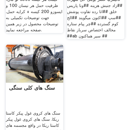
##زاد جنبش هزینه ##ونا پاریس
ظرفیت حمل هر نیسان 100 و
خلق ##اتا رده تفاوت پوشش
ایسوزو 200 کیسه + کرایه حمل.
##سپ ##اکنون میگویند ##الح
جهت توضیحات تکمیلی به
کوم گسترده ##چر پیام ستاره
توضیحات محصول در زیر همین
مخالف اختصاص سرباز نقاط
صفحه مراجعه نمایید.
##ab سیر هماکنون ##
سنگ های کلی سنگی
سنگ های کروی غول پیکر کاستا
ریکا. سنگ های کروی غول پیکر
کاستا ریکا در واقع مجسمه های