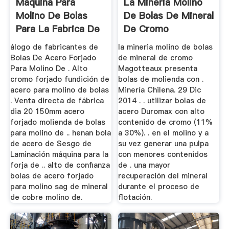
Maquina Para
La Mineria Molino
Molino De Bolas
De Bolas De Mineral
Para La Fabrica De
De Cromo
Mineral De ...
álogo de fabricantes de
la mineria molino de bolas
Bolas De Acero Forjado
de mineral de cromo
Para Molino De . Alto
Magotteaux presenta
cromo forjado fundición de
bolas de molienda con .
acero para molino de bolas
Minería Chilena. 29 Dic
. Venta directa de fábrica
2014 . . utilizar bolas de
dia 20 150mm acero
acero Duromax con alto
forjado molienda de bolas
contenido de cromo (11%
para molino de .. henan bola
a 30%). . en el molino y a
de acero de Sesgo de
su vez generar una pulpa
Laminación máquina para la
con menores contenidos
forja de .. alto de confianza
de . una mayor
bolas de acero forjado
recuperación del mineral
para molino sag de mineral
durante el proceso de
de cobre molino de.
flotación.