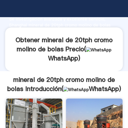
mineral de 20tph cromo molino de bolas fabricante
Agarrando fuerte capacidad de producción, fuerza
de investigación avanzada y excelente servicio,
Shanghai mineral de 20tph cromo molino de bolas
proveedor crea el valor y aporta valores a todos los
clientes.
Obtener mineral de 20tph cromo
molino de bolas Precio(
WhatsApp
)
mineral de 20tph cromo molino de
bolas Introducción(
WhatsApp
)