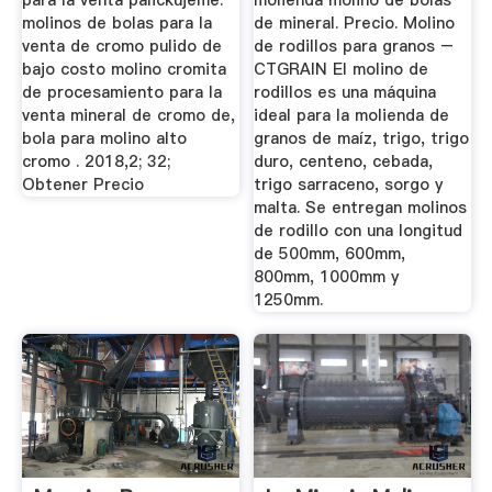
para la venta palickujeme.
molienda molino de bolas
molinos de bolas para la
de mineral. Precio. Molino
venta de cromo pulido de
de rodillos para granos –
bajo costo molino cromita
CTGRAIN El molino de
de procesamiento para la
rodillos es una máquina
venta mineral de cromo de,
ideal para la molienda de
bola para molino alto
granos de maíz, trigo, trigo
cromo . 2018,2; 32;
duro, centeno, cebada,
Obtener Precio
trigo sarraceno, sorgo y
malta. Se entregan molinos
de rodillo con una longitud
de 500mm, 600mm,
800mm, 1000mm y
1250mm.