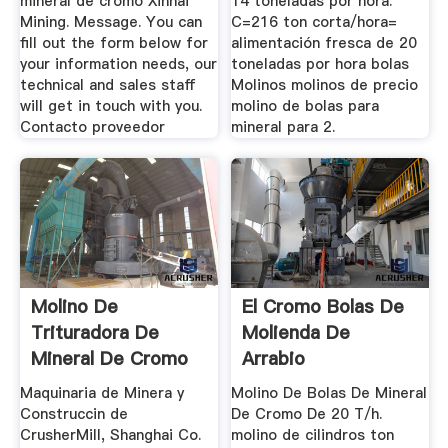
mineral de cromo Xinhai
14 toneladas por hora.
Mining. Message. You can
C=216 ton corta/hora=
fill out the form below for
alimentación fresca de 20
your information needs, our
toneladas por hora bolas
technical and sales staff
Molinos molinos de precio
will get in touch with you.
molino de bolas para
Contacto proveedor
mineral para 2.
Molino De
El Cromo Bolas De
Trituradora De
Molienda De
Mineral De Cromo
Arrabio
Mill Kenya
Maquinaria de Minera y
Molino De Bolas De Mineral
Construccin de
De Cromo De 20 T/h.
CrusherMill, Shanghai Co.
molino de cilindros ton