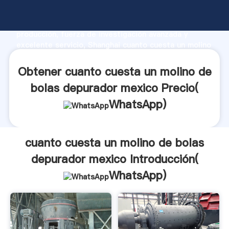
cuanto cuesta un molino de bolas depurador mexico
fabricante Agarrando fuerte capacidad de
producción, fuerza de investigación avanzada y
excelente servicio, Shanghai cuanto cuesta un molino
de bolas depurador mexico proveedor crea el valor y
aporta valores a todos los clientes.
Obtener cuanto cuesta un molino de
bolas depurador mexico Precio(
WhatsApp
)
cuanto cuesta un molino de bolas
depurador mexico Introducción(
WhatsApp
)