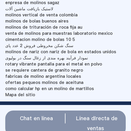
enpresa de molinos sagaz
لاستیک بازیافت ماشین آلات
molinos vertical de venta colombia
molinos de bolas buenos aires
molinos de trituración de roca fija au
venta de molinos para muestras laboratorio mexico
cimentacion molino de bolas 10 5
سنگ شکن مخروطی فروش 2 عدد پای
molinos de nariz con nariz de bola en estados unidos
نمودار فرآیند بهره مندی از زغال سنگ در بولیوی
rotary vibrante pantalla para el metal en polvo
se requiere cantera de granito negro
fabricas de molino argentina locales
ofertas pequeos molinos de aceituna
como calcular hp en un molino de martillos
Mapa del sitio
Chat en línea
Línea directa de
ventas