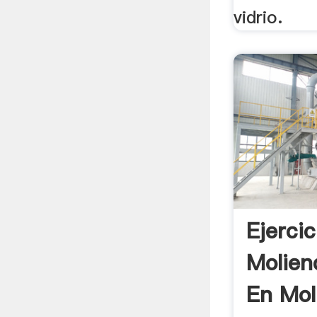
vidrio.
Ejerci
Molie
En Mol