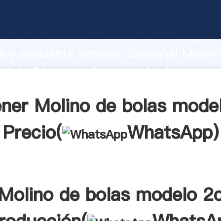
e bolas modelo 2d fabricante Agarran
d de producción, fuerza de investigaci
 y excelente servicio, Shanghai Molino
delo 2d proveedor crea el valor y apor
a todos los clientes.
ner Molino de bolas mode
Precio(
WhatsApp
)
Molino de bolas modelo 2