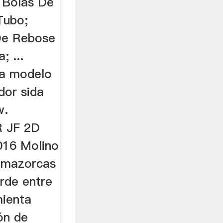
 Bolas De
Tubo;
De Rebose
; ...
da modelo
dor sida
w.
 JF 2D
016 Molino
s mazorcas
rde entre
mienta
ón de