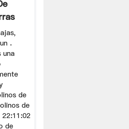
De
rras
.
ajas,
un .
s una
o
amente
y
linos de
olinos de
 22:11:02
o de