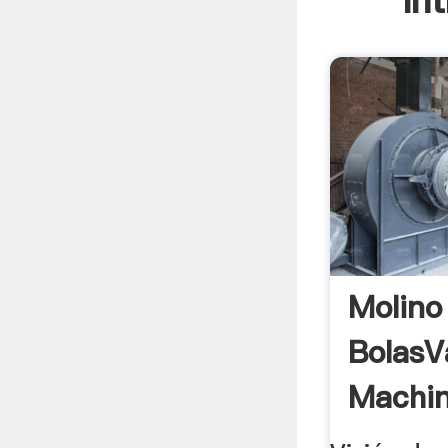
In
Molino
BolasV
Machin