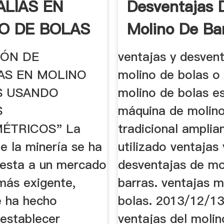
LÍAS EN
Desventajas 
O DE BOLAS
Molino De Ba
Equipos De ..
IÓN DE
ventajas y desvent
AS EN MOLINO
molino de bolas o 
S USANDO
molino de bolas e
S
máquina de molin
ÉTRICOS" La
tradicional ampli
de la minería se ha
utilizado ventajas 
uesta a un mercado
desventajas de mo
más exigente,
barras. ventajas m
e ha hecho
bolas. 2013/12/13
 establecer
ventajas del molin