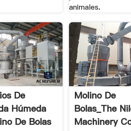
animales.
cios De
Molino De
nda Húmeda
Bolas_The Nil
ino De Bolas
Machinery Co