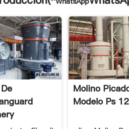
troducción(
WhatsA
 De
Molino Picad
anguard
Modelo Ps 12
ery