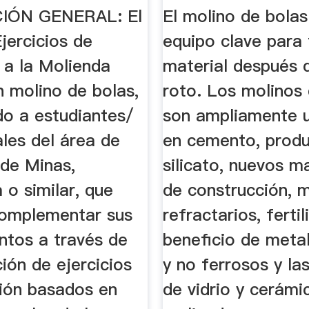
.
IÓN GENERAL: El
El molino de bolas
jercicios de
equipo clave para t
 a la Molienda
material después 
 molino de bolas,
roto. Los molinos
do a estudiantes/
son ampliamente u
les del área de
en cemento, prod
 de Minas,
silicato, nuevos m
 o similar, que
de construcción, m
omplementar sus
refractarios, fertil
ntos a través de
beneficio de meta
ión de ejercicios
y no ferrosos y las
ción basados en
de vidrio y cerámic