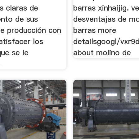
s claras de
barras xinhaijig. v
nto de sus
desventajas de mo
de producción con
barras more
satisfacer los
detailsgoogl/vxr9
ue se le
about molino de
.