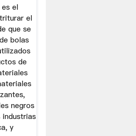
 es el
riturar el
de que se
 de bolas
tilizados
uctos de
ateriales
ateriales
izantes,
les negros
 industrias
a, y