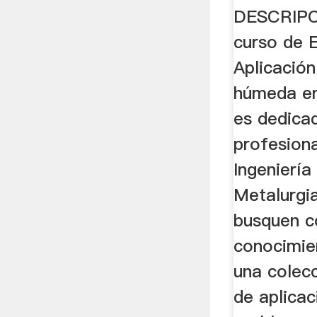
(AMH ..
DESCRIPC
curso de E
Aplicación
húmeda en
es dedica
profesiona
Ingeniería
Metalurgia
busquen c
conocimie
una colecc
de aplica