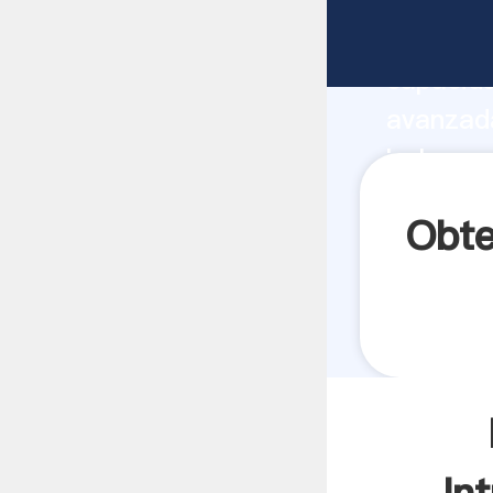
Molino d
capacida
avanzada
bolas mo
valores 
Obte