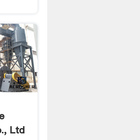
e
., Ltd