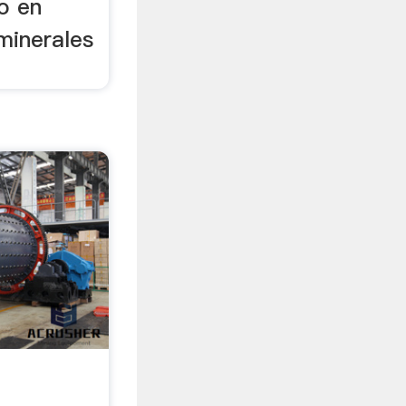
o en
minerales