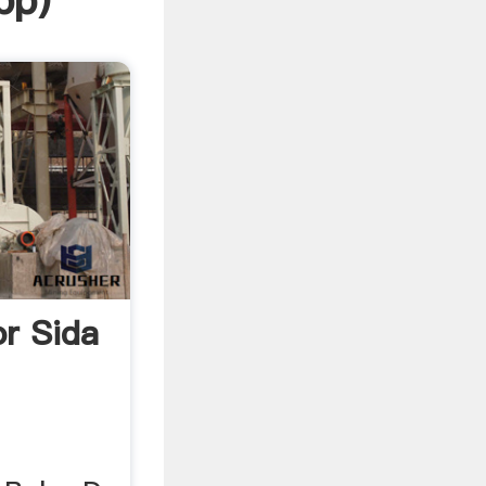
pp
)
or Sida