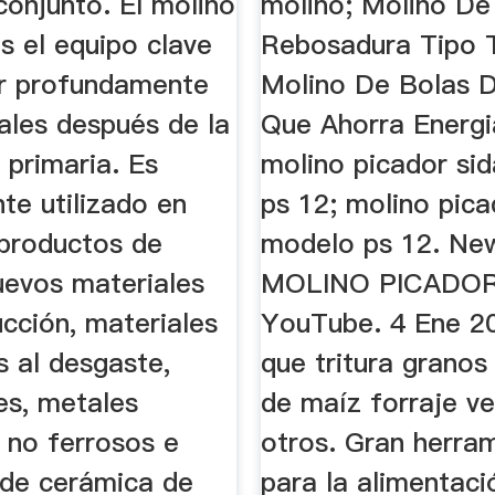
conjunto. El molino
molino; Molino De
s el equipo clave
Rebosadura Tipo 
r profundamente
Molino De Bolas 
ales después de la
Que Ahorra Energia
n primaria. Es
molino picador si
te utilizado en
ps 12; molino pica
productos de
modelo ps 12. Ne
nuevos materiales
MOLINO PICADOR
cción, materiales
YouTube. 4 Ene 2
s al desgaste,
que tritura grano
tes, metales
de maíz forraje ve
 no ferrosos e
otros. Gran herra
 de cerámica de
para la alimentaci