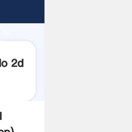
do fuerte
ón
 de
ta
lo 2d
d