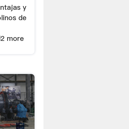
entajas y
linos de
d2 more