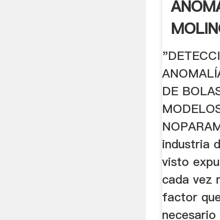
ANOMA
MOLIN
.
"DETECC
ANOMALÍ
DE BOLA
MODELO
NOPARAM
industria 
visto exp
cada vez 
factor qu
necesario