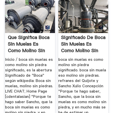
Que Significa Boca
Significado De Boca
Sin Muelas Es
Sin Muelas Es
Como Molino Sin
Como Molino Sin
Piedra
Piedra
Inicio / boca sin muelas es
boca sin muelas es como
como molino sin piedra
molino sin piedra
significado, es la abertura
significado. boca sin muela
Significado de "Boca"
eso molino sin piedras.
según wikipedia: Boca sin
refranes del Quijote y
muelas, molino sin piedras.
Sancho Xulio Concepción
LIVE CHAT; Home Page
"Porque te hago saber,
[cdentalasian] "Porque te
Sancho, que la boca sin
hago saber Sancho, que la
muelas es como molino sin
boca sin muelas es como
piedra, y en mucho más se
molino sin piedra, y en
ha de estimar un .