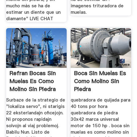
mucho más se ha de
imagenes trituradora de
estimar un diente que un
muelas.
diamante" LIVE CHAT
Refran Bocas Sin
Boca Sin Muelas Es
Muelas Es Como
Como Molino Sin
Molino Sin Piedra
Piedra
Surbaze de la strategio de
quebradora de quijada para
"lokaliza servo", ni starigis
40 tons por hora
22 eksterlandajn oficejojn.
quebradora de piedra
Ni proponos rapidajn
30x42 marca universal
solvojn al viaj problemoj.
motor de 150 hp . boca sin
Babilu Nun. Listo de
muelas es como molino sin