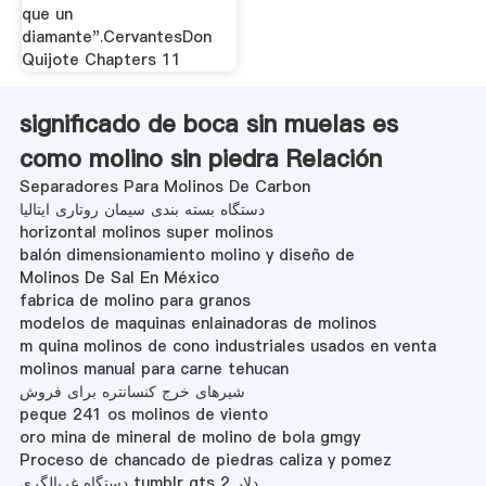
que un
diamante".CervantesDon
Quijote Chapters 11
significado de boca sin muelas es
como molino sin piedra Relación
Separadores Para Molinos De Carbon
دستگاه بسته بندی سیمان روتاری ایتالیا
horizontal molinos super molinos
balón dimensionamiento molino y diseño de
Molinos De Sal En México
fabrica de molino para granos
modelos de maquinas enlainadoras de molinos
m quina molinos de cono industriales usados en venta
molinos manual para carne tehucan
شیرهای خرج کنسانتره برای فروش
peque 241 os molinos de viento
oro mina de mineral de molino de bola gmgy
Proceso de chancado de piedras caliza y pomez
دستگاه غربالگری tumblr gts 2 دلار