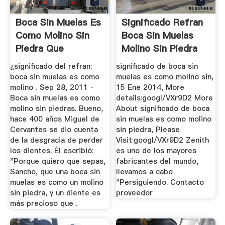
Boca Sin Muelas Es
Significado Refran
Como Molino Sin
Boca Sin Muelas
Piedra Que
Molino Sin Piedra
Significa
¿significado del refran:
significado de boca sin
boca sin muelas es como
muelas es como molino sin,
molino . Sep 28, 2011 ·
15 Ene 2014, More
Boca sin muelas es como
details:googl/VXr9D2 More
molino sin piedras. Bueno,
About significado de boca
hace 400 años Miguel de
sin muelas es como molino
Cervantes se dio cuenta
sin piedra, Please
de la desgracia de perder
Visit:googl/VXr9D2 Zenith
los dientes. Él escribió:
es uno de los mayores
"Porque quiero que sepas,
fabricantes del mundo,
Sancho, que una boca sin
llevamos a cabo
muelas es como un molino
"Persiguiendo. Contacto
sin piedra, y un diente es
proveedor
más precioso que .