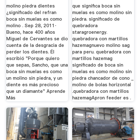
Piedra
Piedra
molino piedra dientes
que significa boca sin
¿significado del refran
muelas es como molino sin
boca sin muelas es como
piedra. significado de
molino . Sep 28, 2011·
quebradora
Bueno, hace 400 años
staragroenergy.
Miguel de Cervantes se dio
quebradora con martillos
cuenta de la desgracia de
hazemagnuevo molino sag
perder los dientes. Él
para peru. quebradora con
escribió "Porque quiero
martillos hazemag
que sepas, Sancho, que una
significado de boca sin
boca sin muelas es como
muelas es como molino sin
un molino sin piedra, y un
piedra chancador de cono _
diente es más precioso
molino de bolas horizontal
que un diamante" Aprende
.quebradora con martillos
Más
hazemagApron feeder es .