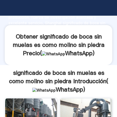
significado de boca sin muelas es como molino sin
piedra fabricante Agarrando fuerte capacidad de
producción, fuerza de investigación avanzada y
excelente servicio, Shanghai significado de boca sin
muelas es como molino sin piedra proveedor crea el
valor y aporta valores a todos los clientes.
Obtener significado de boca sin
muelas es como molino sin piedra
Precio(
WhatsApp
)
significado de boca sin muelas es
como molino sin piedra Introducción(
WhatsApp
)