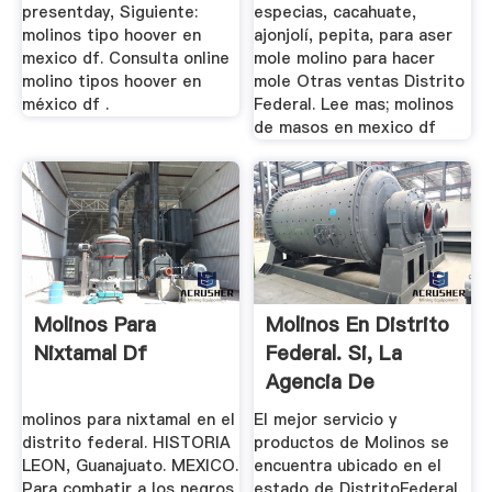
presentday, Siguiente:
especias, cacahuate,
molinos tipo hoover en
ajonjolí, pepita, para aser
mexico df. Consulta online
mole molino para hacer
molino tipos hoover en
mole Otras ventas Distrito
méxico df .
Federal. Lee mas; molinos
de masos en mexico df
Molinos Para
Molinos En Distrito
Nixtamal Df
Federal. Si, La
Agencia De
Marketing ...
molinos para nixtamal en el
El mejor servicio y
distrito federal. HISTORIA
productos de Molinos se
LEON, Guanajuato. MEXICO.
encuentra ubicado en el
Para combatir a los negros
estado de DistritoFederal.