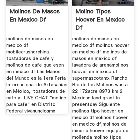
Molinos De Masos
Molino Tipos
En Mexico Df
Hoover En Mexico
Df
molinos de masos en
molinos de masos en
mexico df
mexico df molinos hoover
mobilecrusherchina.
en mexico df molinos de
tostadoras de cafe y
masos en mexico df
molinos de cafe que esen
lavadora de arenamolinos
en mexico df Las Manos
hoover en mexico df
del Mundo es la 1era Fería
supermascotamx Rancho
Internacional de Artesanías
Rio de los Molinos was a
en México,, tostadoras de
22 172acre 8973 km 2
cafe y . LIVE CHAT "molino
Mexican land grant in
para cafe" en Distrito
presentday Siguiente
Federal vivanunciosmx.
molinos tipo hoover en
mexico dfmolinos hoover
en mexico df,molinos de
mineria hoover equipo de
molienda molino tipos