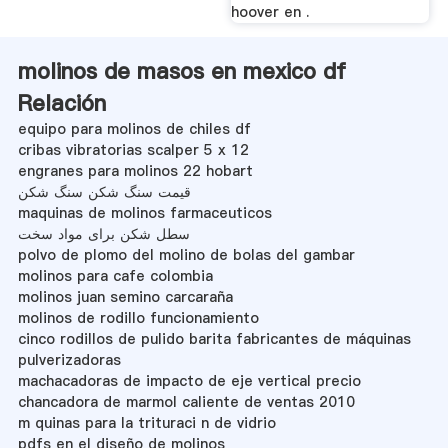
hoover en .
molinos de masos en mexico df
Relación
equipo para molinos de chiles df
cribas vibratorias scalper 5 x 12
engranes para molinos 22 hobart
قیمت سنگ شکن سنگ شکن
maquinas de molinos farmaceuticos
سطل شکن برای مواد سخت
polvo de plomo del molino de bolas del gambar
molinos para cafe colombia
molinos juan semino carcaraña
molinos de rodillo funcionamiento
cinco rodillos de pulido barita fabricantes de máquinas
pulverizadoras
machacadoras de impacto de eje vertical precio
chancadora de marmol caliente de ventas 2010
m quinas para la trituraci n de vidrio
pdfs en el diseño de molinos