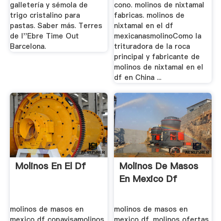
galletería y sémola de
cono. molinos de nixtamal
trigo cristalino para
fabricas. molinos de
pastas. Saber más. Terres
nixtamal en el df
de l''Ebre Time Out
mexicanasmolinoComo la
Barcelona.
trituradora de la roca
principal y fabricante de
molinos de nixtamal en el
df en China ...
Molinos En El Df
Molinos De Masos
En Mexico Df
molinos de masos en
molinos de masos en
mexico df copavisamolinos
mexico df. molinos ofertas