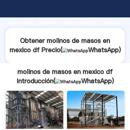
molinos de masos en mexico df fabricante Agarrando
fuerte capacidad de producción, fuerza de
investigación avanzada y excelente servicio, Shanghai
molinos de masos en mexico df proveedor crea el
valor y aporta valores a todos los clientes.
Obtener molinos de masos en
mexico df Precio(
WhatsApp
)
molinos de masos en mexico df
Introducción(
WhatsApp
)