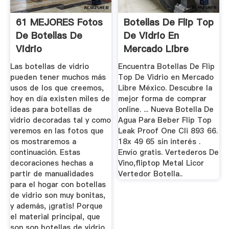
61 MEJORES Fotos
Botellas De Flip Top
De Botellas De
De Vidrio En
Vidrio
Mercado Libre
Decoradas【TOP
México
Las botellas de vidrio
Encuentra Botellas De Flip
2019】
pueden tener muchos más
Top De Vidrio en Mercado
usos de los que creemos,
Libre México. Descubre la
hoy en día existen miles de
mejor forma de comprar
ideas para botellas de
online. ... Nueva Botella De
vidrio decoradas tal y como
Agua Para Beber Flip Top
veremos en las fotos que
Leak Proof One Cli 893 66.
os mostraremos a
18x 49 65 sin interés .
continuación. Estas
Envío gratis. Vertederos De
decoraciones hechas a
Vino,fliptop Metal Licor
partir de manualidades
Vertedor Botella..
para el hogar con botellas
de vidrio son muy bonitas,
y además, ¡gratis! Porque
el material principal, que
son son botellas de vidrio