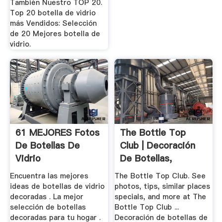
También Nuestro TOP 20.
Top 20 botella de vidrio
más Vendidos: Selección
de 20 Mejores botella de
vidrio.
61 MEJORES Fotos
The Bottle Top
De Botellas De
Club | Decoración
Vidrio
De Botellas,
Decoradas【TOP
Botellas De ...
Encuentra las mejores
The Bottle Top Club. See
2019 ...
ideas de botellas de vidrio
photos, tips, similar places
decoradas . La mejor
specials, and more at The
selección de botellas
Bottle Top Club ...
decoradas para tu hogar .
Decoración de botellas de