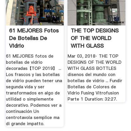
61 MEJORES Fotos
THE TOP DESIGNS
De Botellas De
OF THE WORLD
Vidrio
WITH GLASS
Decoradas【TOP
BOTTLES Disenos
61 MEJORES fotos de
Mar 03, 2018· THE TOP
2019 ...
...
botellas de vidrio
DESIGNS OF THE WORLD
decoradas【TOP 2019】 ...
WITH GLASS BOTTLES
Los frascos y las botellas
disenos del mundo con
de vidrio pueden tener una
botellas de vidrio ... Fundir
segunda vida y ser
Botellas de Colores de
transformados en algo de
Vidrio Fusing Vitrofusion
utilidad o simplemente
Parte 1 Duration: 32:27.
decorativo. Podemos ver a
continuación Un
centrotavola semplice ma
di grande impatto.