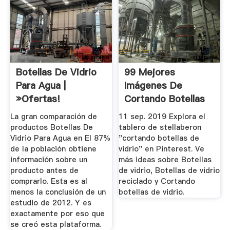
Botellas De Vidrio
99 Mejores
Para Agua |
Imágenes De
»Ofertas!
Cortando Botellas
(TOP#20/2018)
De Vidrio En 2019
La gran comparación de
11 sep. 2019 Explora el
...
productos Botellas De
tablero de stellaberon
Vidrio Para Agua en El 87%
"cortando botellas de
de la población obtiene
vidrio" en Pinterest. Ve
información sobre un
más ideas sobre Botellas
producto antes de
de vidrio, Botellas de vidrio
comprarlo. Esta es al
reciclado y Cortando
menos la conclusión de un
botellas de vidrio.
estudio de 2012. Y es
exactamente por eso que
se creó esta plataforma.