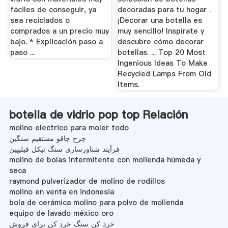
fáciles de conseguir, ya
decoradas para tu hogar .
sea reciclados o
¡Decorar una botella es
comprados a un precio muy
muy sencillo! Inspírate y
bajo. * Explicación paso a
descubre cómo decorar
paso ...
botellas. ... Top 20 Most
Ingenious Ideas To Make
Recycled Lamps From Old
Items.
botella de vidrio pop top Relación
molino electrico para moler todo
چرخ چاقو مستقیم سنگین
فرآیند شناورسازی سنگ نیکل فیلیپین
molino de bolas intermitente con molienda húmeda y
seca
raymond pulverizador de molino de rodillos
molino en venta en indonesia
bola de cerámica molino para polvo de molienda
equipo de lavado méxico oro
خرد کن سنگ خرد کن برای فروش