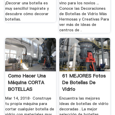
¡Decorar una botella es
vino para los novios ...
muy sencillo! Inspírate y
Conoce las Decoraciones
descubre cómo decorar
de Botellas de Vidrio Más
botellas.
Hermosas y Creativas Para
ver más de ideas de
centros de .
Como Hacer Una
61 MEJORES Fotos
Máquina CORTA
De Botellas De
BOTELLAS
Vidrio
YouTube
Decoradas【TOP
Mar 14, 2018· Construye
Encuentra las mejores
2019 ...
tu propia máquina para
ideas de botellas de vidrio
cortar cualquier botella de
decoradas . La mejor
vidrio con materiales muy
selección de botellas