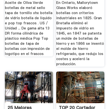
Alta ...
Aceite de Oliva Verde
En Ontario, Mallorytown
botellas de metal sello
Glass Works elaboró
tapa de tornillo xhx botella
botellas con criterios
de vidrio botella de líquido
industriales en 1825. Gran
e pop top frascos . US /
Bretaña eliminó el
Unidad ... De gama alta 13
impuesto de vidrio en
DR forma cilíndrica de
1845, en 1847 se patenta
plástico médica Pop Top
un molde de botellas de
botellas de tapa de
hierro y en 1866 se inventó
botellas con impresión de
el molde de hierro
logotipo en el frascos
refrigerado, que redujo los
costes y aceleró la
producción.
25 Mejores
TOP 20 Cortador