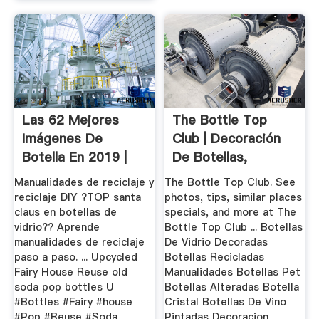
Las 62 Mejores
The Bottle Top
Imágenes De
Club | Decoración
Botella En 2019 |
De Botellas,
Decoración De ...
Botellas De ...
Manualidades de reciclaje y
The Bottle Top Club. See
reciclaje DIY ?TOP santa
photos, tips, similar places
claus en botellas de
specials, and more at The
vidrio?? Aprende
Bottle Top Club ... Botellas
manualidades de reciclaje
De Vidrio Decoradas
paso a paso. ... Upcycled
Botellas Recicladas
Fairy House Reuse old
Manualidades Botellas Pet
soda pop bottles U
Botellas Alteradas Botella
#Bottles #Fairy #house
Cristal Botellas De Vino
#Pop #Reuse #Soda
Pintadas Decoracion