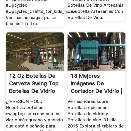
#Upcycled
Botellas De Vino Artesanía
#Upcycled_Crafts_for_kids_house
De Botella Artesanías Con
Ver más. immagini porta
Botellas De Vino.
bicchieri feltro.
12 Oz Botellas De
13 Mejores
Cerveza Swing Top
Imágenes De
Botellas De Vidrio
Cortador De Vidrio |
...
Botellas ...
¿ PRESIÓN HOLD:
Ve más ideas sobre
Nuestras botellas
Botellas recicladas,
swingtop se crean con un
Botellas de vidrio y
vidrio más grueso y pesado
Botellas de vino. 31 dic.
que está diseñado para
2015 Explora el tablero de