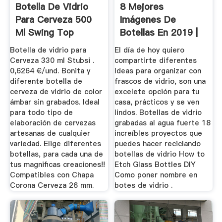
Botella De Vidrio
8 Mejores
Para Cerveza 500
Imágenes De
Ml Swing Top
Botellas En 2019 |
Botellas ...
Botella de vidrio para
El día de hoy quiero
Cerveza 330 ml Stubsi .
compartirte diferentes
0,6264 €/und. Bonita y
Ideas para organizar con
diferente botella de
frascos de vidrio, son una
cerveza de vidrio de color
excelete opción para tu
ámbar sin grabados. Ideal
casa, prácticos y se ven
para todo tipo de
lindos. Botellas de vidrio
elaboración de cervezas
grabadas al agua fuerte 18
artesanas de cualquier
increíbles proyectos que
variedad. Elige diferentes
puedes hacer reciclando
botellas, para cada una de
botellas de vidrio How to
tus magnificas creaciones!!
Etch Glass Bottles DIY
Compatibles con Chapa
Como poner nombre en
Corona Cerveza 26 mm.
botes de vidrio .