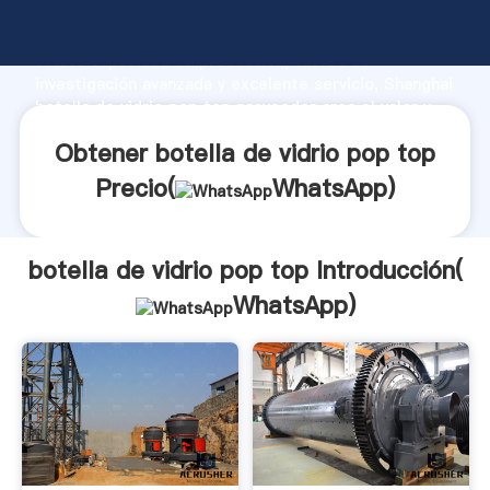
botella de vidrio pop top fabricante Agarrando
fuerte capacidad de producción, fuerza de
investigación avanzada y excelente servicio, Shanghai
botella de vidrio pop top proveedor crea el valor y
aporta valores a todos los clientes.
Obtener botella de vidrio pop top
Precio(
WhatsApp
)
botella de vidrio pop top Introducción(
WhatsApp
)